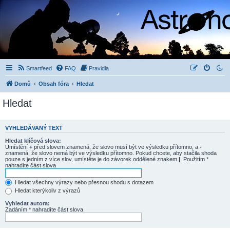
Smartfeed
FAQ
Pravidla
Domů
Obsah fóra
Hledat
Hledat
VYHLEDÁVANÝ TEXT
Hledat klíčová slova:
Umístění
+
před slovem znamená, že slovo musí být ve výsledku přítomno, a
-
znamená, že slovo nemá být ve výsledku přítomno. Pokud chcete, aby stačila shoda
pouze s jedním z více slov, umístěte je do závorek oddělené znakem
|
. Použitím *
nahradíte část slova
Hledat všechny výrazy nebo přesnou shodu s dotazem
Hledat kterýkoliv z výrazů
Vyhledat autora:
Zadáním * nahradíte část slova