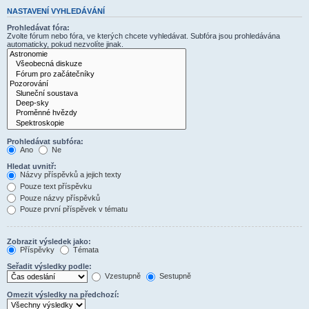
NASTAVENÍ VYHLEDÁVÁNÍ
Prohledávat fóra:
Zvolte fórum nebo fóra, ve kterých chcete vyhledávat. Subfóra jsou prohledávána
automaticky, pokud nezvolíte jinak.
Prohledávat subfóra:
Ano
Ne
Hledat uvnitř:
Názvy příspěvků a jejich texty
Pouze text příspěvku
Pouze názvy příspěvků
Pouze první příspěvek v tématu
Zobrazit výsledek jako:
Příspěvky
Témata
Seřadit výsledky podle:
Vzestupně
Sestupně
Omezit výsledky na předchozí: