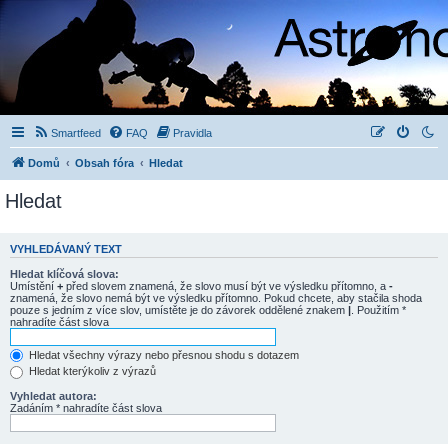
Smartfeed
FAQ
Pravidla
Domů
Obsah fóra
Hledat
Hledat
VYHLEDÁVANÝ TEXT
Hledat klíčová slova:
Umístění
+
před slovem znamená, že slovo musí být ve výsledku přítomno, a
-
znamená, že slovo nemá být ve výsledku přítomno. Pokud chcete, aby stačila shoda
pouze s jedním z více slov, umístěte je do závorek oddělené znakem
|
. Použitím *
nahradíte část slova
Hledat všechny výrazy nebo přesnou shodu s dotazem
Hledat kterýkoliv z výrazů
Vyhledat autora:
Zadáním * nahradíte část slova