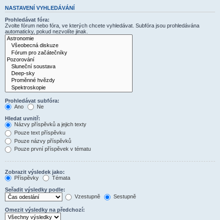
NASTAVENÍ VYHLEDÁVÁNÍ
Prohledávat fóra:
Zvolte fórum nebo fóra, ve kterých chcete vyhledávat. Subfóra jsou prohledávána
automaticky, pokud nezvolíte jinak.
Prohledávat subfóra:
Ano
Ne
Hledat uvnitř:
Názvy příspěvků a jejich texty
Pouze text příspěvku
Pouze názvy příspěvků
Pouze první příspěvek v tématu
Zobrazit výsledek jako:
Příspěvky
Témata
Seřadit výsledky podle:
Vzestupně
Sestupně
Omezit výsledky na předchozí: