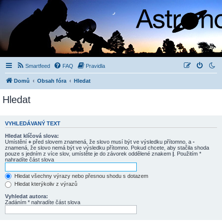
Smartfeed
FAQ
Pravidla
Domů
Obsah fóra
Hledat
Hledat
VYHLEDÁVANÝ TEXT
Hledat klíčová slova:
Umístění
+
před slovem znamená, že slovo musí být ve výsledku přítomno, a
-
znamená, že slovo nemá být ve výsledku přítomno. Pokud chcete, aby stačila shoda
pouze s jedním z více slov, umístěte je do závorek oddělené znakem
|
. Použitím *
nahradíte část slova
Hledat všechny výrazy nebo přesnou shodu s dotazem
Hledat kterýkoliv z výrazů
Vyhledat autora:
Zadáním * nahradíte část slova