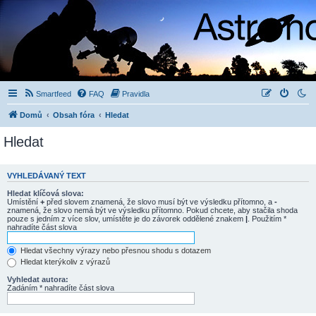
Smartfeed
FAQ
Pravidla
Domů
Obsah fóra
Hledat
Hledat
VYHLEDÁVANÝ TEXT
Hledat klíčová slova:
Umístění
+
před slovem znamená, že slovo musí být ve výsledku přítomno, a
-
znamená, že slovo nemá být ve výsledku přítomno. Pokud chcete, aby stačila shoda
pouze s jedním z více slov, umístěte je do závorek oddělené znakem
|
. Použitím *
nahradíte část slova
Hledat všechny výrazy nebo přesnou shodu s dotazem
Hledat kterýkoliv z výrazů
Vyhledat autora:
Zadáním * nahradíte část slova