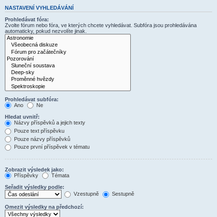
NASTAVENÍ VYHLEDÁVÁNÍ
Prohledávat fóra:
Zvolte fórum nebo fóra, ve kterých chcete vyhledávat. Subfóra jsou prohledávána
automaticky, pokud nezvolíte jinak.
Prohledávat subfóra:
Ano
Ne
Hledat uvnitř:
Názvy příspěvků a jejich texty
Pouze text příspěvku
Pouze názvy příspěvků
Pouze první příspěvek v tématu
Zobrazit výsledek jako:
Příspěvky
Témata
Seřadit výsledky podle:
Vzestupně
Sestupně
Omezit výsledky na předchozí: