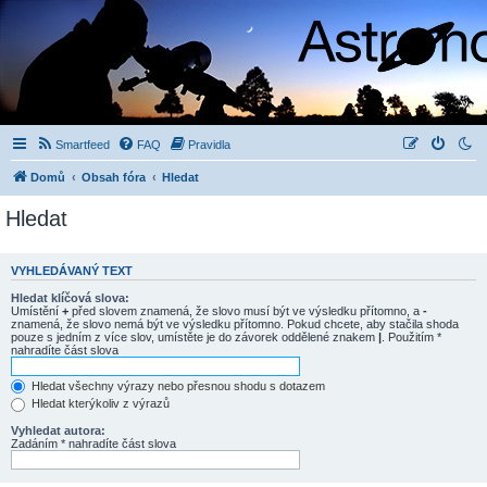
Smartfeed
FAQ
Pravidla
Domů
Obsah fóra
Hledat
Hledat
VYHLEDÁVANÝ TEXT
Hledat klíčová slova:
Umístění
+
před slovem znamená, že slovo musí být ve výsledku přítomno, a
-
znamená, že slovo nemá být ve výsledku přítomno. Pokud chcete, aby stačila shoda
pouze s jedním z více slov, umístěte je do závorek oddělené znakem
|
. Použitím *
nahradíte část slova
Hledat všechny výrazy nebo přesnou shodu s dotazem
Hledat kterýkoliv z výrazů
Vyhledat autora:
Zadáním * nahradíte část slova