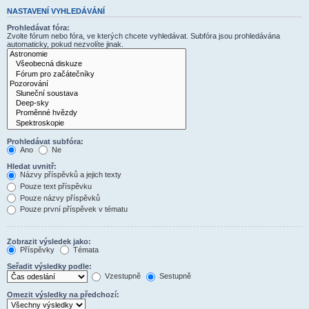
NASTAVENÍ VYHLEDÁVÁNÍ
Prohledávat fóra:
Zvolte fórum nebo fóra, ve kterých chcete vyhledávat. Subfóra jsou prohledávána
automaticky, pokud nezvolíte jinak.
Prohledávat subfóra:
Ano
Ne
Hledat uvnitř:
Názvy příspěvků a jejich texty
Pouze text příspěvku
Pouze názvy příspěvků
Pouze první příspěvek v tématu
Zobrazit výsledek jako:
Příspěvky
Témata
Seřadit výsledky podle:
Vzestupně
Sestupně
Omezit výsledky na předchozí: