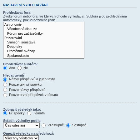
NASTAVENÍ VYHLEDÁVÁNÍ
Prohledávat fóra:
Zvolte fórum nebo fóra, ve kterých chcete vyhledávat. Subfóra jsou prohledávána
automaticky, pokud nezvolíte jinak.
Prohledávat subfóra:
Ano
Ne
Hledat uvnitř:
Názvy příspěvků a jejich texty
Pouze text příspěvku
Pouze názvy příspěvků
Pouze první příspěvek v tématu
Zobrazit výsledek jako:
Příspěvky
Témata
Seřadit výsledky podle:
Vzestupně
Sestupně
Omezit výsledky na předchozí: