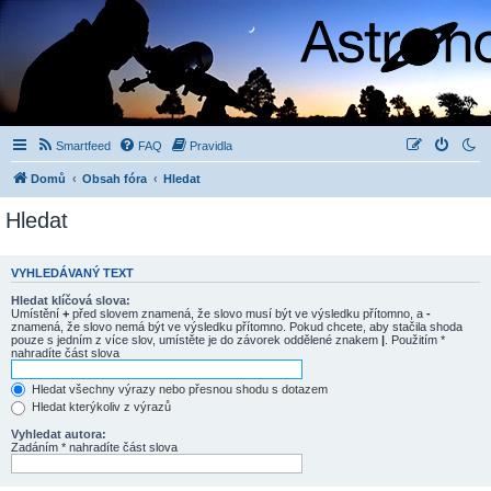
Smartfeed
FAQ
Pravidla
Domů
Obsah fóra
Hledat
Hledat
VYHLEDÁVANÝ TEXT
Hledat klíčová slova:
Umístění
+
před slovem znamená, že slovo musí být ve výsledku přítomno, a
-
znamená, že slovo nemá být ve výsledku přítomno. Pokud chcete, aby stačila shoda
pouze s jedním z více slov, umístěte je do závorek oddělené znakem
|
. Použitím *
nahradíte část slova
Hledat všechny výrazy nebo přesnou shodu s dotazem
Hledat kterýkoliv z výrazů
Vyhledat autora:
Zadáním * nahradíte část slova