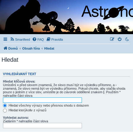
Smartfeed
FAQ
Pravidla
Domů
Obsah fóra
Hledat
Hledat
VYHLEDÁVANÝ TEXT
Hledat klíčová slova:
Umístění
+
před slovem znamená, že slovo musí být ve výsledku přítomno, a
-
znamená, že slovo nemá být ve výsledku přítomno. Pokud chcete, aby stačila shoda
pouze s jedním z více slov, umístěte je do závorek oddělené znakem
|
. Použitím *
nahradíte část slova
Hledat všechny výrazy nebo přesnou shodu s dotazem
Hledat kterýkoliv z výrazů
Vyhledat autora:
Zadáním * nahradíte část slova