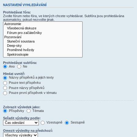
NASTAVENÍ VYHLEDÁVÁNÍ
Prohledávat fóra:
Zvolte fórum nebo fóra, ve kterých chcete vyhledávat. Subfóra jsou prohledávána
automaticky, pokud nezvolíte jinak.
Prohledávat subfóra:
Ano
Ne
Hledat uvnitř:
Názvy příspěvků a jejich texty
Pouze text příspěvku
Pouze názvy příspěvků
Pouze první příspěvek v tématu
Zobrazit výsledek jako:
Příspěvky
Témata
Seřadit výsledky podle:
Vzestupně
Sestupně
Omezit výsledky na předchozí: