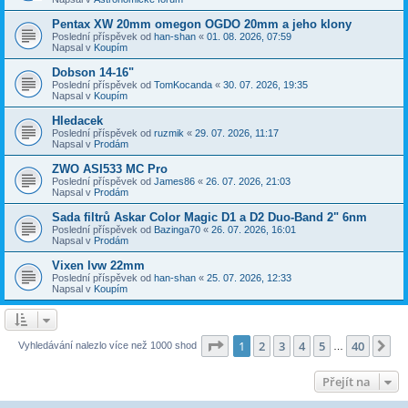
Pentax XW 20mm omegon OGDO 20mm a jeho klony
Poslední příspěvek od
han-shan
«
01. 08. 2026, 07:59
Napsal v
Koupím
Dobson 14-16"
Poslední příspěvek od
TomKocanda
«
30. 07. 2026, 19:35
Napsal v
Koupím
Hledacek
Poslední příspěvek od
ruzmik
«
29. 07. 2026, 11:17
Napsal v
Prodám
ZWO ASI533 MC Pro
Poslední příspěvek od
James86
«
26. 07. 2026, 21:03
Napsal v
Prodám
Sada filtrů Askar Color Magic D1 a D2 Duo-Band 2" 6nm
Poslední příspěvek od
Bazinga70
«
26. 07. 2026, 16:01
Napsal v
Prodám
Vixen lvw 22mm
Poslední příspěvek od
han-shan
«
25. 07. 2026, 12:33
Napsal v
Koupím
Stránka
1
z
40
1
2
3
4
5
40
Da
Vyhledávání nalezlo více než 1000 shod
…
Přejít na