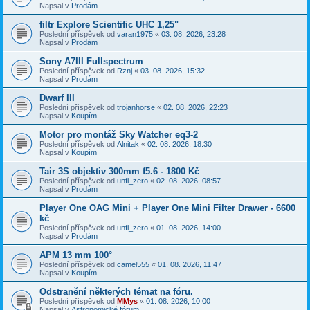
Napsal v
Prodám
filtr Explore Scientific UHC 1,25"
Poslední příspěvek od
varan1975
«
03. 08. 2026, 23:28
Napsal v
Prodám
Sony A7III Fullspectrum
Poslední příspěvek od
Rznj
«
03. 08. 2026, 15:32
Napsal v
Prodám
Dwarf III
Poslední příspěvek od
trojanhorse
«
02. 08. 2026, 22:23
Napsal v
Koupím
Motor pro montáž Sky Watcher eq3-2
Poslední příspěvek od
Alnitak
«
02. 08. 2026, 18:30
Napsal v
Koupím
Tair 3S objektiv 300mm f5.6 - 1800 Kč
Poslední příspěvek od
unfi_zero
«
02. 08. 2026, 08:57
Napsal v
Prodám
Player One OAG Mini + Player One Mini Filter Drawer - 6600
kč
Poslední příspěvek od
unfi_zero
«
01. 08. 2026, 14:00
Napsal v
Prodám
APM 13 mm 100°
Poslední příspěvek od
camel555
«
01. 08. 2026, 11:47
Napsal v
Koupím
Odstranění některých témat na fóru.
Poslední příspěvek od
MMys
«
01. 08. 2026, 10:00
Napsal v
Astronomické fórum