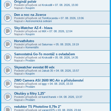
Originál polstr
Poslední příspěvek od
Krokodill
«
07. 08. 2026, 15:00
Napsal v
Koupím
Den a noc na Jizerce
Poslední příspěvek od
TomKocanda
«
07. 08. 2026, 13:06
Napsal v
Astronomická setkání
Sky-Watcher AZ-4 - hlava
Poslední příspěvek od
MiX
«
07. 08. 2026, 12:04
Napsal v
Koupím
HorvathAstro
Poslední příspěvek od
Saturnax
«
05. 08. 2026, 19:19
Napsal v
Komentáře
Samostatná Go-To montáž s ovladačem
Poslední příspěvek od
Krokodill
«
05. 08. 2026, 14:35
Napsal v
Prodám
Skywatcher evostat 80 edx
Poslední příspěvek od
Jakub 35
«
04. 08. 2026, 15:57
Napsal v
Koupím
ZWO Camera ASI 2600 MC-Air a příslušenství
Poslední příspěvek od
iggy
«
04. 08. 2026, 15:33
Napsal v
Prodám
Okuláry a filtry 1,25″
Poslední příspěvek od
karel.franek
«
04. 08. 2026, 13:37
Napsal v
Prodám
reduktor TS Photoline 0,79x 2"
Poslední příspěvek od
varan1975
«
03. 08. 2026, 23:44