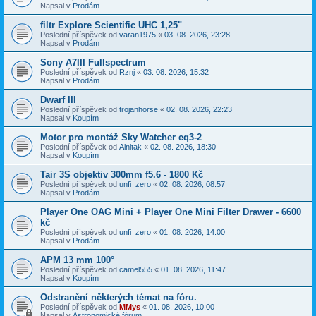
Napsal v
Prodám
filtr Explore Scientific UHC 1,25"
Poslední příspěvek od
varan1975
«
03. 08. 2026, 23:28
Napsal v
Prodám
Sony A7III Fullspectrum
Poslední příspěvek od
Rznj
«
03. 08. 2026, 15:32
Napsal v
Prodám
Dwarf III
Poslední příspěvek od
trojanhorse
«
02. 08. 2026, 22:23
Napsal v
Koupím
Motor pro montáž Sky Watcher eq3-2
Poslední příspěvek od
Alnitak
«
02. 08. 2026, 18:30
Napsal v
Koupím
Tair 3S objektiv 300mm f5.6 - 1800 Kč
Poslední příspěvek od
unfi_zero
«
02. 08. 2026, 08:57
Napsal v
Prodám
Player One OAG Mini + Player One Mini Filter Drawer - 6600
kč
Poslední příspěvek od
unfi_zero
«
01. 08. 2026, 14:00
Napsal v
Prodám
APM 13 mm 100°
Poslední příspěvek od
camel555
«
01. 08. 2026, 11:47
Napsal v
Koupím
Odstranění některých témat na fóru.
Poslední příspěvek od
MMys
«
01. 08. 2026, 10:00
Napsal v
Astronomické fórum