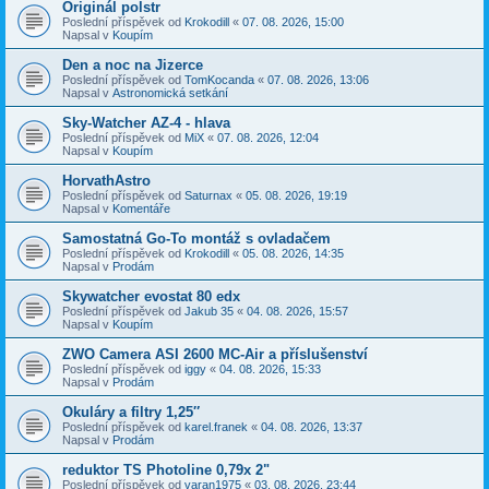
Originál polstr
Poslední příspěvek od
Krokodill
«
07. 08. 2026, 15:00
Napsal v
Koupím
Den a noc na Jizerce
Poslední příspěvek od
TomKocanda
«
07. 08. 2026, 13:06
Napsal v
Astronomická setkání
Sky-Watcher AZ-4 - hlava
Poslední příspěvek od
MiX
«
07. 08. 2026, 12:04
Napsal v
Koupím
HorvathAstro
Poslední příspěvek od
Saturnax
«
05. 08. 2026, 19:19
Napsal v
Komentáře
Samostatná Go-To montáž s ovladačem
Poslední příspěvek od
Krokodill
«
05. 08. 2026, 14:35
Napsal v
Prodám
Skywatcher evostat 80 edx
Poslední příspěvek od
Jakub 35
«
04. 08. 2026, 15:57
Napsal v
Koupím
ZWO Camera ASI 2600 MC-Air a příslušenství
Poslední příspěvek od
iggy
«
04. 08. 2026, 15:33
Napsal v
Prodám
Okuláry a filtry 1,25″
Poslední příspěvek od
karel.franek
«
04. 08. 2026, 13:37
Napsal v
Prodám
reduktor TS Photoline 0,79x 2"
Poslední příspěvek od
varan1975
«
03. 08. 2026, 23:44