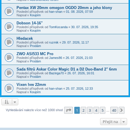
Pentax XW 20mm omegon OGDO 20mm a jeho klony
Poslední příspěvek od
han-shan
«
01. 08. 2026, 07:59
Napsal v
Koupím
Dobson 14-16"
Poslední příspěvek od
TomKocanda
«
30. 07. 2026, 19:35
Napsal v
Koupím
Hledacek
Poslední příspěvek od
ruzmik
«
29. 07. 2026, 11:17
Napsal v
Prodám
ZWO ASI533 MC Pro
Poslední příspěvek od
James86
«
26. 07. 2026, 21:03
Napsal v
Prodám
Sada filtrů Askar Color Magic D1 a D2 Duo-Band 2" 6nm
Poslední příspěvek od
Bazinga70
«
26. 07. 2026, 16:01
Napsal v
Prodám
Vixen lvw 22mm
Poslední příspěvek od
han-shan
«
25. 07. 2026, 12:33
Napsal v
Koupím
Stránka
1
z
40
1
2
3
4
5
40
Da
Vyhledávání nalezlo více než 1000 shod
…
Přejít na