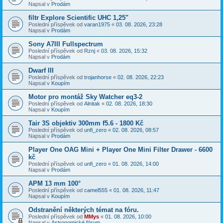
Napsal v
Prodám
filtr Explore Scientific UHC 1,25"
Poslední příspěvek od
varan1975
«
03. 08. 2026, 23:28
Napsal v
Prodám
Sony A7III Fullspectrum
Poslední příspěvek od
Rznj
«
03. 08. 2026, 15:32
Napsal v
Prodám
Dwarf III
Poslední příspěvek od
trojanhorse
«
02. 08. 2026, 22:23
Napsal v
Koupím
Motor pro montáž Sky Watcher eq3-2
Poslední příspěvek od
Alnitak
«
02. 08. 2026, 18:30
Napsal v
Koupím
Tair 3S objektiv 300mm f5.6 - 1800 Kč
Poslední příspěvek od
unfi_zero
«
02. 08. 2026, 08:57
Napsal v
Prodám
Player One OAG Mini + Player One Mini Filter Drawer - 6600
kč
Poslední příspěvek od
unfi_zero
«
01. 08. 2026, 14:00
Napsal v
Prodám
APM 13 mm 100°
Poslední příspěvek od
camel555
«
01. 08. 2026, 11:47
Napsal v
Koupím
Odstranění některých témat na fóru.
Poslední příspěvek od
MMys
«
01. 08. 2026, 10:00
Napsal v
Astronomické fórum