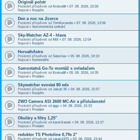
Originál polstr
Poslední příspěvek od
Krokodill
«
07. 08. 2026, 15:00
Napsal v
Koupím
Den a noc na Jizerce
Poslední příspěvek od
TomKocanda
«
07. 08. 2026, 13:06
Napsal v
Astronomická setkání
Sky-Watcher AZ-4 - hlava
Poslední příspěvek od
MiX
«
07. 08. 2026, 12:04
Napsal v
Koupím
HorvathAstro
Poslední příspěvek od
Saturnax
«
05. 08. 2026, 19:19
Napsal v
Komentáře
Samostatná Go-To montáž s ovladačem
Poslední příspěvek od
Krokodill
«
05. 08. 2026, 14:35
Napsal v
Prodám
Skywatcher evostat 80 edx
Poslední příspěvek od
Jakub 35
«
04. 08. 2026, 15:57
Napsal v
Koupím
ZWO Camera ASI 2600 MC-Air a příslušenství
Poslední příspěvek od
iggy
«
04. 08. 2026, 15:33
Napsal v
Prodám
Okuláry a filtry 1,25″
Poslední příspěvek od
karel.franek
«
04. 08. 2026, 13:37
Napsal v
Prodám
reduktor TS Photoline 0,79x 2"
Poslední příspěvek od
varan1975
«
03. 08. 2026, 23:44