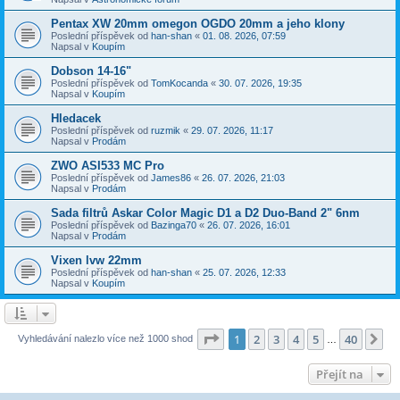
Pentax XW 20mm omegon OGDO 20mm a jeho klony
Poslední příspěvek od
han-shan
«
01. 08. 2026, 07:59
Napsal v
Koupím
Dobson 14-16"
Poslední příspěvek od
TomKocanda
«
30. 07. 2026, 19:35
Napsal v
Koupím
Hledacek
Poslední příspěvek od
ruzmik
«
29. 07. 2026, 11:17
Napsal v
Prodám
ZWO ASI533 MC Pro
Poslední příspěvek od
James86
«
26. 07. 2026, 21:03
Napsal v
Prodám
Sada filtrů Askar Color Magic D1 a D2 Duo-Band 2" 6nm
Poslední příspěvek od
Bazinga70
«
26. 07. 2026, 16:01
Napsal v
Prodám
Vixen lvw 22mm
Poslední příspěvek od
han-shan
«
25. 07. 2026, 12:33
Napsal v
Koupím
Stránka
1
z
40
1
2
3
4
5
40
Da
Vyhledávání nalezlo více než 1000 shod
…
Přejít na