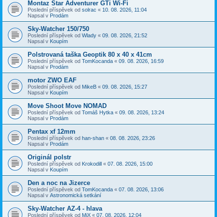
Montaz Star Adventurer GTi Wi-Fi
Poslední příspěvek od
solrac
«
10. 08. 2026, 11:04
Napsal v
Prodám
Sky-Watcher 150/750
Poslední příspěvek od
Wlady
«
09. 08. 2026, 21:52
Napsal v
Koupím
Polstrovaná taška Geoptik 80 x 40 x 41cm
Poslední příspěvek od
TomKocanda
«
09. 08. 2026, 16:59
Napsal v
Prodám
motor ZWO EAF
Poslední příspěvek od
MikeB
«
09. 08. 2026, 15:27
Napsal v
Koupím
Move Shoot Move NOMAD
Poslední příspěvek od
Tomáš Hytka
«
09. 08. 2026, 13:24
Napsal v
Prodám
Pentax xf 12mm
Poslední příspěvek od
han-shan
«
08. 08. 2026, 23:26
Napsal v
Prodám
Originál polstr
Poslední příspěvek od
Krokodill
«
07. 08. 2026, 15:00
Napsal v
Koupím
Den a noc na Jizerce
Poslední příspěvek od
TomKocanda
«
07. 08. 2026, 13:06
Napsal v
Astronomická setkání
Sky-Watcher AZ-4 - hlava
Poslední příspěvek od
MiX
«
07. 08. 2026, 12:04