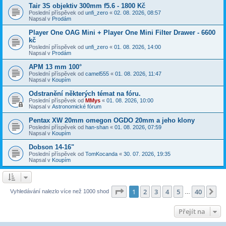
Tair 3S objektiv 300mm f5.6 - 1800 Kč
Poslední příspěvek od
unfi_zero
«
02. 08. 2026, 08:57
Napsal v
Prodám
Player One OAG Mini + Player One Mini Filter Drawer - 6600
kč
Poslední příspěvek od
unfi_zero
«
01. 08. 2026, 14:00
Napsal v
Prodám
APM 13 mm 100°
Poslední příspěvek od
camel555
«
01. 08. 2026, 11:47
Napsal v
Koupím
Odstranění některých témat na fóru.
Poslední příspěvek od
MMys
«
01. 08. 2026, 10:00
Napsal v
Astronomické fórum
Pentax XW 20mm omegon OGDO 20mm a jeho klony
Poslední příspěvek od
han-shan
«
01. 08. 2026, 07:59
Napsal v
Koupím
Dobson 14-16"
Poslední příspěvek od
TomKocanda
«
30. 07. 2026, 19:35
Napsal v
Koupím
Stránka
1
z
40
1
2
3
4
5
40
Da
Vyhledávání nalezlo více než 1000 shod
…
Přejít na