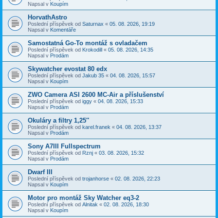
Napsal v
Koupím
HorvathAstro
Poslední příspěvek od
Saturnax
«
05. 08. 2026, 19:19
Napsal v
Komentáře
Samostatná Go-To montáž s ovladačem
Poslední příspěvek od
Krokodill
«
05. 08. 2026, 14:35
Napsal v
Prodám
Skywatcher evostat 80 edx
Poslední příspěvek od
Jakub 35
«
04. 08. 2026, 15:57
Napsal v
Koupím
ZWO Camera ASI 2600 MC-Air a příslušenství
Poslední příspěvek od
iggy
«
04. 08. 2026, 15:33
Napsal v
Prodám
Okuláry a filtry 1,25″
Poslední příspěvek od
karel.franek
«
04. 08. 2026, 13:37
Napsal v
Prodám
Sony A7III Fullspectrum
Poslední příspěvek od
Rznj
«
03. 08. 2026, 15:32
Napsal v
Prodám
Dwarf III
Poslední příspěvek od
trojanhorse
«
02. 08. 2026, 22:23
Napsal v
Koupím
Motor pro montáž Sky Watcher eq3-2
Poslední příspěvek od
Alnitak
«
02. 08. 2026, 18:30
Napsal v
Koupím