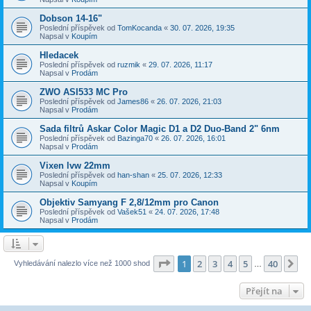
Dobson 14-16"
Poslední příspěvek od
TomKocanda
«
30. 07. 2026, 19:35
Napsal v
Koupím
Hledacek
Poslední příspěvek od
ruzmik
«
29. 07. 2026, 11:17
Napsal v
Prodám
ZWO ASI533 MC Pro
Poslední příspěvek od
James86
«
26. 07. 2026, 21:03
Napsal v
Prodám
Sada filtrů Askar Color Magic D1 a D2 Duo-Band 2" 6nm
Poslední příspěvek od
Bazinga70
«
26. 07. 2026, 16:01
Napsal v
Prodám
Vixen lvw 22mm
Poslední příspěvek od
han-shan
«
25. 07. 2026, 12:33
Napsal v
Koupím
Objektiv Samyang F 2,8/12mm pro Canon
Poslední příspěvek od
Vašek51
«
24. 07. 2026, 17:48
Napsal v
Prodám
Stránka
1
z
40
1
2
3
4
5
40
Da
Vyhledávání nalezlo více než 1000 shod
…
Přejít na