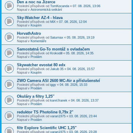
Den a noc na Jizerce
Poslední příspěvek od
TomKocanda
«
07. 08. 2026, 13:06
Napsal v
Astronomická setkání
Sky-Watcher AZ-4 - hlava
Poslední příspěvek od
MiX
«
07. 08. 2026, 12:04
Napsal v
Koupím
HorvathAstro
Poslední příspěvek od
Saturnax
«
05. 08. 2026, 19:19
Napsal v
Komentáře
Samostatná Go-To montáž s ovladačem
Poslední příspěvek od
Krokodill
«
05. 08. 2026, 14:35
Napsal v
Prodám
Skywatcher evostat 80 edx
Poslední příspěvek od
Jakub 35
«
04. 08. 2026, 15:57
Napsal v
Koupím
ZWO Camera ASI 2600 MC-Air a příslušenství
Poslední příspěvek od
iggy
«
04. 08. 2026, 15:33
Napsal v
Prodám
Okuláry a filtry 1,25″
Poslední příspěvek od
karel.franek
«
04. 08. 2026, 13:37
Napsal v
Prodám
reduktor TS Photoline 0,79x 2"
Poslední příspěvek od
varan1975
«
03. 08. 2026, 23:44
Napsal v
Prodám
filtr Explore Scientific UHC 1,25"
Poslední příspěvek od
varan1975
«
03. 08. 2026, 23:28