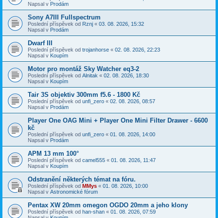
Napsal v
Prodám
Sony A7III Fullspectrum
Poslední příspěvek od
Rznj
«
03. 08. 2026, 15:32
Napsal v
Prodám
Dwarf III
Poslední příspěvek od
trojanhorse
«
02. 08. 2026, 22:23
Napsal v
Koupím
Motor pro montáž Sky Watcher eq3-2
Poslední příspěvek od
Alnitak
«
02. 08. 2026, 18:30
Napsal v
Koupím
Tair 3S objektiv 300mm f5.6 - 1800 Kč
Poslední příspěvek od
unfi_zero
«
02. 08. 2026, 08:57
Napsal v
Prodám
Player One OAG Mini + Player One Mini Filter Drawer - 6600
kč
Poslední příspěvek od
unfi_zero
«
01. 08. 2026, 14:00
Napsal v
Prodám
APM 13 mm 100°
Poslední příspěvek od
camel555
«
01. 08. 2026, 11:47
Napsal v
Koupím
Odstranění některých témat na fóru.
Poslední příspěvek od
MMys
«
01. 08. 2026, 10:00
Napsal v
Astronomické fórum
Pentax XW 20mm omegon OGDO 20mm a jeho klony
Poslední příspěvek od
han-shan
«
01. 08. 2026, 07:59
Napsal v
Koupím