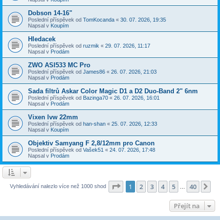
Dobson 14-16"
Poslední příspěvek od
TomKocanda
«
30. 07. 2026, 19:35
Napsal v
Koupím
Hledacek
Poslední příspěvek od
ruzmik
«
29. 07. 2026, 11:17
Napsal v
Prodám
ZWO ASI533 MC Pro
Poslední příspěvek od
James86
«
26. 07. 2026, 21:03
Napsal v
Prodám
Sada filtrů Askar Color Magic D1 a D2 Duo-Band 2" 6nm
Poslední příspěvek od
Bazinga70
«
26. 07. 2026, 16:01
Napsal v
Prodám
Vixen lvw 22mm
Poslední příspěvek od
han-shan
«
25. 07. 2026, 12:33
Napsal v
Koupím
Objektiv Samyang F 2,8/12mm pro Canon
Poslední příspěvek od
Vašek51
«
24. 07. 2026, 17:48
Napsal v
Prodám
Stránka
1
z
40
1
2
3
4
5
40
Da
Vyhledávání nalezlo více než 1000 shod
…
Přejít na