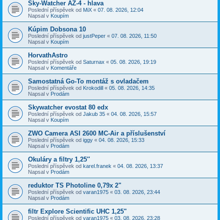
Sky-Watcher AZ-4 - hlava
Poslední příspěvek od
MiX
«
07. 08. 2026, 12:04
Napsal v
Koupím
Kúpim Dobsona 10
Poslední příspěvek od
justPeper
«
07. 08. 2026, 11:50
Napsal v
Koupím
HorvathAstro
Poslední příspěvek od
Saturnax
«
05. 08. 2026, 19:19
Napsal v
Komentáře
Samostatná Go-To montáž s ovladačem
Poslední příspěvek od
Krokodill
«
05. 08. 2026, 14:35
Napsal v
Prodám
Skywatcher evostat 80 edx
Poslední příspěvek od
Jakub 35
«
04. 08. 2026, 15:57
Napsal v
Koupím
ZWO Camera ASI 2600 MC-Air a příslušenství
Poslední příspěvek od
iggy
«
04. 08. 2026, 15:33
Napsal v
Prodám
Okuláry a filtry 1,25″
Poslední příspěvek od
karel.franek
«
04. 08. 2026, 13:37
Napsal v
Prodám
reduktor TS Photoline 0,79x 2"
Poslední příspěvek od
varan1975
«
03. 08. 2026, 23:44
Napsal v
Prodám
filtr Explore Scientific UHC 1,25"
Poslední příspěvek od
varan1975
«
03. 08. 2026, 23:28