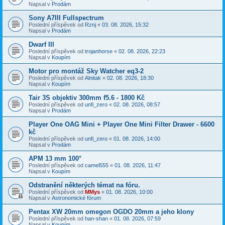
Napsal v
Prodám
Sony A7III Fullspectrum
Poslední příspěvek od
Rznj
«
03. 08. 2026, 15:32
Napsal v
Prodám
Dwarf III
Poslední příspěvek od
trojanhorse
«
02. 08. 2026, 22:23
Napsal v
Koupím
Motor pro montáž Sky Watcher eq3-2
Poslední příspěvek od
Alnitak
«
02. 08. 2026, 18:30
Napsal v
Koupím
Tair 3S objektiv 300mm f5.6 - 1800 Kč
Poslední příspěvek od
unfi_zero
«
02. 08. 2026, 08:57
Napsal v
Prodám
Player One OAG Mini + Player One Mini Filter Drawer - 6600
kč
Poslední příspěvek od
unfi_zero
«
01. 08. 2026, 14:00
Napsal v
Prodám
APM 13 mm 100°
Poslední příspěvek od
camel555
«
01. 08. 2026, 11:47
Napsal v
Koupím
Odstranění některých témat na fóru.
Poslední příspěvek od
MMys
«
01. 08. 2026, 10:00
Napsal v
Astronomické fórum
Pentax XW 20mm omegon OGDO 20mm a jeho klony
Poslední příspěvek od
han-shan
«
01. 08. 2026, 07:59
Napsal v
Koupím