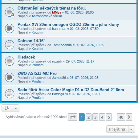
Odstranění některých témat na fóru.
Poslední příspěvek od
MMys
«
01. 08. 2026, 10:00
Napsal v
Astronomické fórum
Pentax XW 20mm omegon OGDO 20mm a jeho klony
Poslední příspěvek od
han-shan
«
01. 08. 2026, 07:59
Napsal v
Koupím
Dobson 14-16"
Poslední příspěvek od
TomKocanda
«
30. 07. 2026, 19:35
Napsal v
Koupím
Hledacek
Poslední příspěvek od
ruzmik
«
29. 07. 2026, 11:17
Napsal v
Prodám
ZWO ASI533 MC Pro
Poslední příspěvek od
James86
«
26. 07. 2026, 21:03
Napsal v
Prodám
Sada filtrů Askar Color Magic D1 a D2 Duo-Band 2" 6nm
Poslední příspěvek od
Bazinga70
«
26. 07. 2026, 16:01
Napsal v
Prodám
Stránka
1
z
40
1
2
3
4
5
40
Da
Vyhledávání nalezlo více než 1000 shod
…
Přejít na