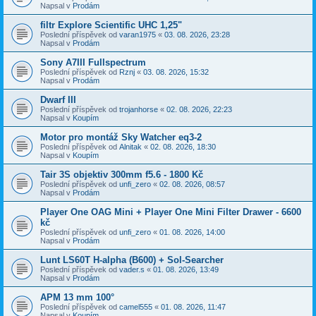
Napsal v
Prodám
filtr Explore Scientific UHC 1,25"
Poslední příspěvek od
varan1975
«
03. 08. 2026, 23:28
Napsal v
Prodám
Sony A7III Fullspectrum
Poslední příspěvek od
Rznj
«
03. 08. 2026, 15:32
Napsal v
Prodám
Dwarf III
Poslední příspěvek od
trojanhorse
«
02. 08. 2026, 22:23
Napsal v
Koupím
Motor pro montáž Sky Watcher eq3-2
Poslední příspěvek od
Alnitak
«
02. 08. 2026, 18:30
Napsal v
Koupím
Tair 3S objektiv 300mm f5.6 - 1800 Kč
Poslední příspěvek od
unfi_zero
«
02. 08. 2026, 08:57
Napsal v
Prodám
Player One OAG Mini + Player One Mini Filter Drawer - 6600
kč
Poslední příspěvek od
unfi_zero
«
01. 08. 2026, 14:00
Napsal v
Prodám
Lunt LS60T H-alpha (B600) + Sol-Searcher
Poslední příspěvek od
vader.s
«
01. 08. 2026, 13:49
Napsal v
Prodám
APM 13 mm 100°
Poslední příspěvek od
camel555
«
01. 08. 2026, 11:47
Napsal v
Koupím