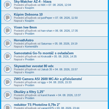
Sky-Watcher AZ-4 - hlava
Poslední příspěvek od
MiX
«
07. 08. 2026, 12:04
Napsal v
Koupím
Kúpim Dobsona 10
Poslední příspěvek od
justPeper
«
07. 08. 2026, 11:50
Napsal v
Koupím
Vixen lvw 8mm
Poslední příspěvek od
han-shan
«
06. 08. 2026, 17:35
Napsal v
Prodám
HorvathAstro
Poslední příspěvek od
Saturnax
«
05. 08. 2026, 19:19
Napsal v
Komentáře
Samostatná Go-To montáž s ovladačem
Poslední příspěvek od
Krokodill
«
05. 08. 2026, 14:35
Napsal v
Prodám
Skywatcher evostat 80 edx
Poslední příspěvek od
Jakub 35
«
04. 08. 2026, 15:57
Napsal v
Koupím
ZWO Camera ASI 2600 MC-Air a příslušenství
Poslední příspěvek od
iggy
«
04. 08. 2026, 15:33
Napsal v
Prodám
Okuláry a filtry 1,25″
Poslední příspěvek od
karel.franek
«
04. 08. 2026, 13:37
Napsal v
Prodám
reduktor TS Photoline 0,79x 2"
Poslední příspěvek od
varan1975
«
03. 08. 2026, 23:44