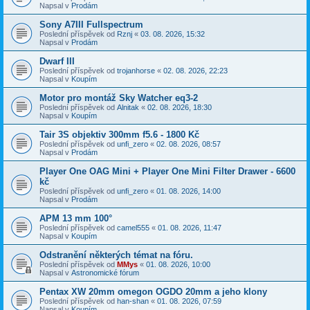
Napsal v
Prodám
Sony A7III Fullspectrum
Poslední příspěvek od
Rznj
«
03. 08. 2026, 15:32
Napsal v
Prodám
Dwarf III
Poslední příspěvek od
trojanhorse
«
02. 08. 2026, 22:23
Napsal v
Koupím
Motor pro montáž Sky Watcher eq3-2
Poslední příspěvek od
Alnitak
«
02. 08. 2026, 18:30
Napsal v
Koupím
Tair 3S objektiv 300mm f5.6 - 1800 Kč
Poslední příspěvek od
unfi_zero
«
02. 08. 2026, 08:57
Napsal v
Prodám
Player One OAG Mini + Player One Mini Filter Drawer - 6600
kč
Poslední příspěvek od
unfi_zero
«
01. 08. 2026, 14:00
Napsal v
Prodám
APM 13 mm 100°
Poslední příspěvek od
camel555
«
01. 08. 2026, 11:47
Napsal v
Koupím
Odstranění některých témat na fóru.
Poslední příspěvek od
MMys
«
01. 08. 2026, 10:00
Napsal v
Astronomické fórum
Pentax XW 20mm omegon OGDO 20mm a jeho klony
Poslední příspěvek od
han-shan
«
01. 08. 2026, 07:59
Napsal v
Koupím