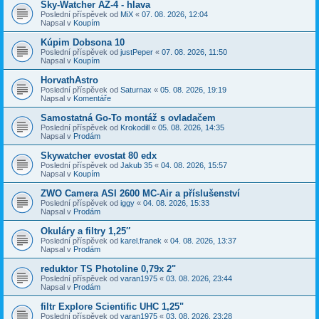
Sky-Watcher AZ-4 - hlava
Poslední příspěvek od
MiX
«
07. 08. 2026, 12:04
Napsal v
Koupím
Kúpim Dobsona 10
Poslední příspěvek od
justPeper
«
07. 08. 2026, 11:50
Napsal v
Koupím
HorvathAstro
Poslední příspěvek od
Saturnax
«
05. 08. 2026, 19:19
Napsal v
Komentáře
Samostatná Go-To montáž s ovladačem
Poslední příspěvek od
Krokodill
«
05. 08. 2026, 14:35
Napsal v
Prodám
Skywatcher evostat 80 edx
Poslední příspěvek od
Jakub 35
«
04. 08. 2026, 15:57
Napsal v
Koupím
ZWO Camera ASI 2600 MC-Air a příslušenství
Poslední příspěvek od
iggy
«
04. 08. 2026, 15:33
Napsal v
Prodám
Okuláry a filtry 1,25″
Poslední příspěvek od
karel.franek
«
04. 08. 2026, 13:37
Napsal v
Prodám
reduktor TS Photoline 0,79x 2"
Poslední příspěvek od
varan1975
«
03. 08. 2026, 23:44
Napsal v
Prodám
filtr Explore Scientific UHC 1,25"
Poslední příspěvek od
varan1975
«
03. 08. 2026, 23:28