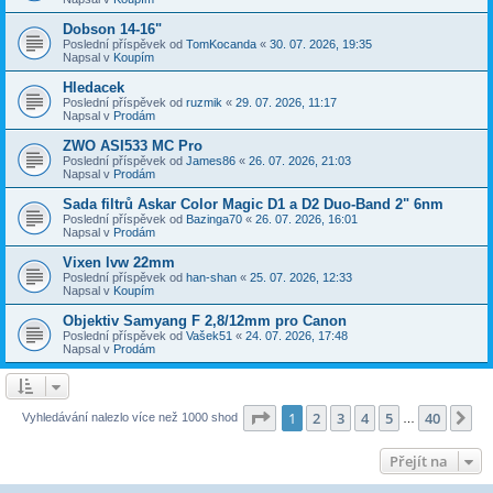
Dobson 14-16"
Poslední příspěvek od
TomKocanda
«
30. 07. 2026, 19:35
Napsal v
Koupím
Hledacek
Poslední příspěvek od
ruzmik
«
29. 07. 2026, 11:17
Napsal v
Prodám
ZWO ASI533 MC Pro
Poslední příspěvek od
James86
«
26. 07. 2026, 21:03
Napsal v
Prodám
Sada filtrů Askar Color Magic D1 a D2 Duo-Band 2" 6nm
Poslední příspěvek od
Bazinga70
«
26. 07. 2026, 16:01
Napsal v
Prodám
Vixen lvw 22mm
Poslední příspěvek od
han-shan
«
25. 07. 2026, 12:33
Napsal v
Koupím
Objektiv Samyang F 2,8/12mm pro Canon
Poslední příspěvek od
Vašek51
«
24. 07. 2026, 17:48
Napsal v
Prodám
Stránka
1
z
40
1
2
3
4
5
40
Da
Vyhledávání nalezlo více než 1000 shod
…
Přejít na