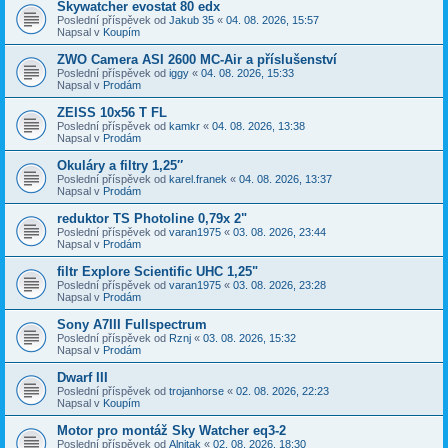
Skywatcher evostat 80 edx
Poslední příspěvek od
Jakub 35
«
04. 08. 2026, 15:57
Napsal v
Koupím
ZWO Camera ASI 2600 MC-Air a příslušenství
Poslední příspěvek od
iggy
«
04. 08. 2026, 15:33
Napsal v
Prodám
ZEISS 10x56 T FL
Poslední příspěvek od
kamkr
«
04. 08. 2026, 13:38
Napsal v
Prodám
Okuláry a filtry 1,25″
Poslední příspěvek od
karel.franek
«
04. 08. 2026, 13:37
Napsal v
Prodám
reduktor TS Photoline 0,79x 2"
Poslední příspěvek od
varan1975
«
03. 08. 2026, 23:44
Napsal v
Prodám
filtr Explore Scientific UHC 1,25"
Poslední příspěvek od
varan1975
«
03. 08. 2026, 23:28
Napsal v
Prodám
Sony A7III Fullspectrum
Poslední příspěvek od
Rznj
«
03. 08. 2026, 15:32
Napsal v
Prodám
Dwarf III
Poslední příspěvek od
trojanhorse
«
02. 08. 2026, 22:23
Napsal v
Koupím
Motor pro montáž Sky Watcher eq3-2
Poslední příspěvek od
Alnitak
«
02. 08. 2026, 18:30