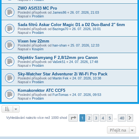
ZWO ASI533 MC Pro
Poslední příspěvek od
James86
«
26. 07. 2026, 21:03
Napsal v
Prodám
Sada filtrů Askar Color Magic D1 a D2 Duo-Band 2" 6nm
Poslední příspěvek od
Bazinga70
«
26. 07. 2026, 16:01
Napsal v
Prodám
Vixen lvw 22mm
Poslední příspěvek od
han-shan
«
25. 07. 2026, 12:33
Napsal v
Koupím
Objektiv Samyang F 2,8/12mm pro Canon
Poslední příspěvek od
Vašek51
«
24. 07. 2026, 17:48
Napsal v
Prodám
Sky-Watcher Star Adventurer 2i Wi-Fi Pro Pack
Poslední příspěvek od
Martin Fek
«
24. 07. 2026, 10:38
Napsal v
Prodám
Komakorektor ATC CCF5
Poslední příspěvek od
FunTomas
«
24. 07. 2026, 09:53
Napsal v
Prodám
Stránka
1
z
40
1
2
3
4
5
40
Da
Vyhledávání nalezlo více než 1000 shod
…
Přejít na