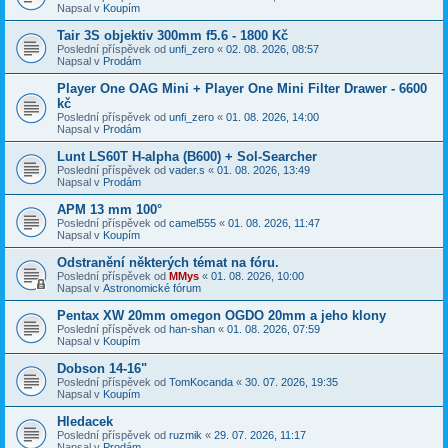
Napsal v
Koupím
Tair 3S objektiv 300mm f5.6 - 1800 Kč
Poslední příspěvek od
unfi_zero
«
02. 08. 2026, 08:57
Napsal v
Prodám
Player One OAG Mini + Player One Mini Filter Drawer - 6600
kč
Poslední příspěvek od
unfi_zero
«
01. 08. 2026, 14:00
Napsal v
Prodám
Lunt LS60T H-alpha (B600) + Sol-Searcher
Poslední příspěvek od
vader.s
«
01. 08. 2026, 13:49
Napsal v
Prodám
APM 13 mm 100°
Poslední příspěvek od
camel555
«
01. 08. 2026, 11:47
Napsal v
Koupím
Odstranění některých témat na fóru.
Poslední příspěvek od
MMys
«
01. 08. 2026, 10:00
Napsal v
Astronomické fórum
Pentax XW 20mm omegon OGDO 20mm a jeho klony
Poslední příspěvek od
han-shan
«
01. 08. 2026, 07:59
Napsal v
Koupím
Dobson 14-16"
Poslední příspěvek od
TomKocanda
«
30. 07. 2026, 19:35
Napsal v
Koupím
Hledacek
Poslední příspěvek od
ruzmik
«
29. 07. 2026, 11:17
Napsal v
Prodám