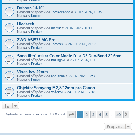
Dobson 14-16"
Poslední příspěvek od
TomKocanda
«
30. 07. 2026, 19:35
Napsal v
Koupím
Hledacek
Poslední příspěvek od
ruzmik
«
29. 07. 2026, 11:17
Napsal v
Prodám
ZWO ASI533 MC Pro
Poslední příspěvek od
James86
«
26. 07. 2026, 21:03
Napsal v
Prodám
Sada filtrů Askar Color Magic D1 a D2 Duo-Band 2" 6nm
Poslední příspěvek od
Bazinga70
«
26. 07. 2026, 16:01
Napsal v
Prodám
Vixen lvw 22mm
Poslední příspěvek od
han-shan
«
25. 07. 2026, 12:33
Napsal v
Koupím
Objektiv Samyang F 2,8/12mm pro Canon
Poslední příspěvek od
Vašek51
«
24. 07. 2026, 17:48
Napsal v
Prodám
Stránka
1
z
40
1
2
3
4
5
40
Da
Vyhledávání nalezlo více než 1000 shod
…
Přejít na