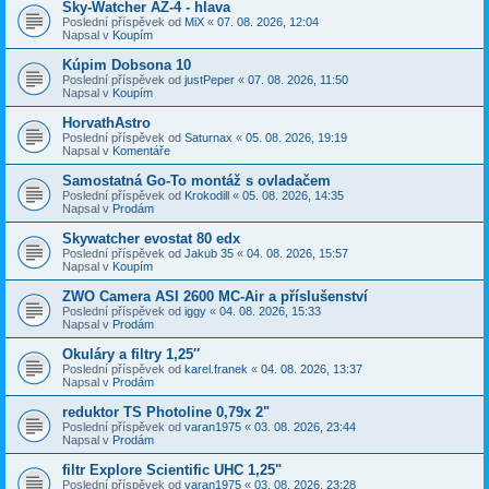
Sky-Watcher AZ-4 - hlava
Poslední příspěvek od
MiX
«
07. 08. 2026, 12:04
Napsal v
Koupím
Kúpim Dobsona 10
Poslední příspěvek od
justPeper
«
07. 08. 2026, 11:50
Napsal v
Koupím
HorvathAstro
Poslední příspěvek od
Saturnax
«
05. 08. 2026, 19:19
Napsal v
Komentáře
Samostatná Go-To montáž s ovladačem
Poslední příspěvek od
Krokodill
«
05. 08. 2026, 14:35
Napsal v
Prodám
Skywatcher evostat 80 edx
Poslední příspěvek od
Jakub 35
«
04. 08. 2026, 15:57
Napsal v
Koupím
ZWO Camera ASI 2600 MC-Air a příslušenství
Poslední příspěvek od
iggy
«
04. 08. 2026, 15:33
Napsal v
Prodám
Okuláry a filtry 1,25″
Poslední příspěvek od
karel.franek
«
04. 08. 2026, 13:37
Napsal v
Prodám
reduktor TS Photoline 0,79x 2"
Poslední příspěvek od
varan1975
«
03. 08. 2026, 23:44
Napsal v
Prodám
filtr Explore Scientific UHC 1,25"
Poslední příspěvek od
varan1975
«
03. 08. 2026, 23:28