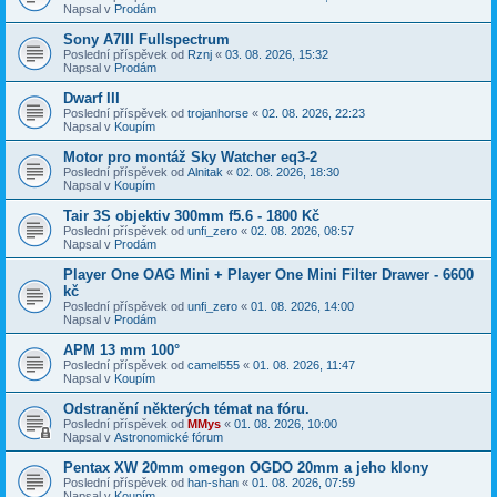
Napsal v
Prodám
Sony A7III Fullspectrum
Poslední příspěvek od
Rznj
«
03. 08. 2026, 15:32
Napsal v
Prodám
Dwarf III
Poslední příspěvek od
trojanhorse
«
02. 08. 2026, 22:23
Napsal v
Koupím
Motor pro montáž Sky Watcher eq3-2
Poslední příspěvek od
Alnitak
«
02. 08. 2026, 18:30
Napsal v
Koupím
Tair 3S objektiv 300mm f5.6 - 1800 Kč
Poslední příspěvek od
unfi_zero
«
02. 08. 2026, 08:57
Napsal v
Prodám
Player One OAG Mini + Player One Mini Filter Drawer - 6600
kč
Poslední příspěvek od
unfi_zero
«
01. 08. 2026, 14:00
Napsal v
Prodám
APM 13 mm 100°
Poslední příspěvek od
camel555
«
01. 08. 2026, 11:47
Napsal v
Koupím
Odstranění některých témat na fóru.
Poslední příspěvek od
MMys
«
01. 08. 2026, 10:00
Napsal v
Astronomické fórum
Pentax XW 20mm omegon OGDO 20mm a jeho klony
Poslední příspěvek od
han-shan
«
01. 08. 2026, 07:59
Napsal v
Koupím