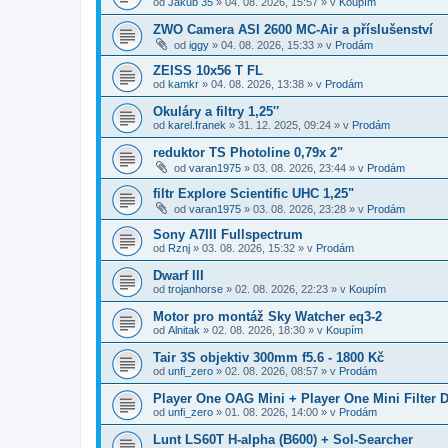
od
Jakub 35
»
04. 08. 2026, 15:57
» v
Koupím
ZWO Camera ASI 2600 MC-Air a příslušenství
od
iggy
»
04. 08. 2026, 15:33
» v
Prodám
ZEISS 10x56 T FL
od
kamkr
»
04. 08. 2026, 13:38
» v
Prodám
Okuláry a filtry 1,25″
od
karel.franek
»
31. 12. 2025, 09:24
» v
Prodám
reduktor TS Photoline 0,79x 2"
od
varan1975
»
03. 08. 2026, 23:44
» v
Prodám
filtr Explore Scientific UHC 1,25"
od
varan1975
»
03. 08. 2026, 23:28
» v
Prodám
Sony A7III Fullspectrum
od
Rznj
»
03. 08. 2026, 15:32
» v
Prodám
Dwarf III
od
trojanhorse
»
02. 08. 2026, 22:23
» v
Koupím
Motor pro montáž Sky Watcher eq3-2
od
Alnitak
»
02. 08. 2026, 18:30
» v
Koupím
Tair 3S objektiv 300mm f5.6 - 1800 Kč
od
unfi_zero
»
02. 08. 2026, 08:57
» v
Prodám
Player One OAG Mini + Player One Mini Filter D
od
unfi_zero
»
01. 08. 2026, 14:00
» v
Prodám
Lunt LS60T H-alpha (B600) + Sol-Searcher