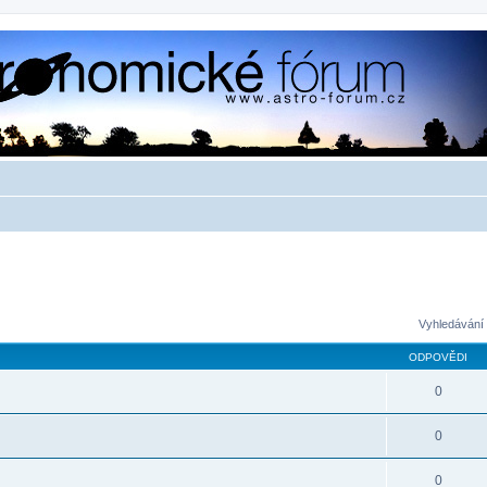
Vyhledávání 
ODPOVĚDI
0
0
0