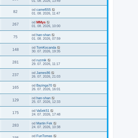
01. 08. 2026, 13:49
od
camel555
82
01. 08. 2026, 11:47
od
MMys
267
01. 08. 2026, 10:00
od
han-shan
75
01. 08. 2026, 07:59
od
TomKocanda
148
30. 07. 2026, 19:35
od
ruzmik
281
29. 07. 2026, 11:17
od
James86
237
26. 07. 2026, 21:03
od
Bazinga70
165
26. 07. 2026, 16:01
od
han-shan
129
25. 07. 2026, 12:33
od
Vašek51
175
24. 07. 2026, 17:48
od
Martin Fek
283
24. 07. 2026, 10:38
od
FunTomas
235