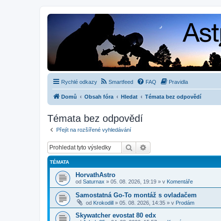
Rychlé odkazy
Smartfeed
FAQ
Pravidla
Domů
Obsah fóra
Hledat
Témata bez odpovědí
Témata bez odpovědí
Přejít na rozšířené vyhledávání
Hledat
Pokročilé hledání
TÉMATA
HorvathAstro
od
Saturnax
»
05. 08. 2026, 19:19
» v
Komentáře
Samostatná Go-To montáž s ovladačem
od
Krokodill
»
05. 08. 2026, 14:35
» v
Prodám
Skywatcher evostat 80 edx