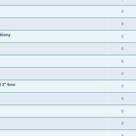
0
0
klony
0
0
0
0
d 2" 6nm
0
0
0
0
0