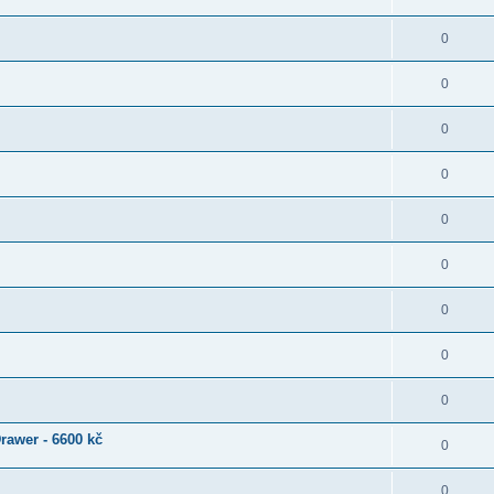
0
0
0
0
0
0
0
0
0
rawer - 6600 kč
0
0