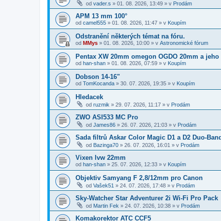
od
vader.s
»
01. 08. 2026, 13:49
» v
Prodám
APM 13 mm 100°
od
camel555
»
01. 08. 2026, 11:47
» v
Koupím
Odstranění některých témat na fóru.
od
MMys
»
01. 08. 2026, 10:00
» v
Astronomické fórum
Pentax XW 20mm omegon OGDO 20mm a jeho 
od
han-shan
»
01. 08. 2026, 07:59
» v
Koupím
Dobson 14-16"
od
TomKocanda
»
30. 07. 2026, 19:35
» v
Koupím
Hledacek
od
ruzmik
»
29. 07. 2026, 11:17
» v
Prodám
ZWO ASI533 MC Pro
od
James86
»
26. 07. 2026, 21:03
» v
Prodám
Sada filtrů Askar Color Magic D1 a D2 Duo-Ban
od
Bazinga70
»
26. 07. 2026, 16:01
» v
Prodám
Vixen lvw 22mm
od
han-shan
»
25. 07. 2026, 12:33
» v
Koupím
Objektiv Samyang F 2,8/12mm pro Canon
od
Vašek51
»
24. 07. 2026, 17:48
» v
Prodám
Sky-Watcher Star Adventurer 2i Wi-Fi Pro Pack
od
Martin Fek
»
24. 07. 2026, 10:38
» v
Prodám
Komakorektor ATC CCF5