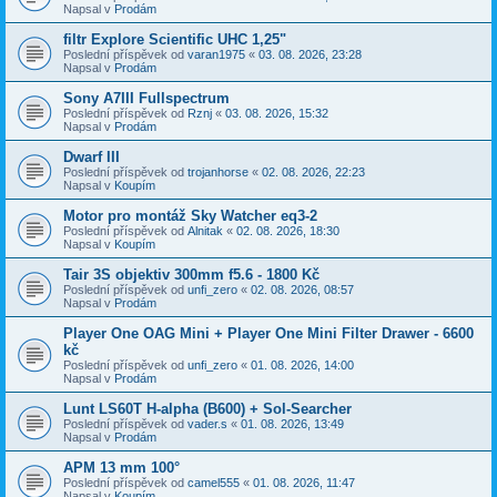
Napsal v
Prodám
filtr Explore Scientific UHC 1,25"
Poslední příspěvek od
varan1975
«
03. 08. 2026, 23:28
Napsal v
Prodám
Sony A7III Fullspectrum
Poslední příspěvek od
Rznj
«
03. 08. 2026, 15:32
Napsal v
Prodám
Dwarf III
Poslední příspěvek od
trojanhorse
«
02. 08. 2026, 22:23
Napsal v
Koupím
Motor pro montáž Sky Watcher eq3-2
Poslední příspěvek od
Alnitak
«
02. 08. 2026, 18:30
Napsal v
Koupím
Tair 3S objektiv 300mm f5.6 - 1800 Kč
Poslední příspěvek od
unfi_zero
«
02. 08. 2026, 08:57
Napsal v
Prodám
Player One OAG Mini + Player One Mini Filter Drawer - 6600
kč
Poslední příspěvek od
unfi_zero
«
01. 08. 2026, 14:00
Napsal v
Prodám
Lunt LS60T H-alpha (B600) + Sol-Searcher
Poslední příspěvek od
vader.s
«
01. 08. 2026, 13:49
Napsal v
Prodám
APM 13 mm 100°
Poslední příspěvek od
camel555
«
01. 08. 2026, 11:47
Napsal v
Koupím