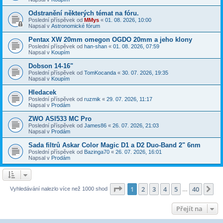
Odstranění některých témat na fóru.
Poslední příspěvek od
MMys
«
01. 08. 2026, 10:00
Napsal v
Astronomické fórum
Pentax XW 20mm omegon OGDO 20mm a jeho klony
Poslední příspěvek od
han-shan
«
01. 08. 2026, 07:59
Napsal v
Koupím
Dobson 14-16"
Poslední příspěvek od
TomKocanda
«
30. 07. 2026, 19:35
Napsal v
Koupím
Hledacek
Poslední příspěvek od
ruzmik
«
29. 07. 2026, 11:17
Napsal v
Prodám
ZWO ASI533 MC Pro
Poslední příspěvek od
James86
«
26. 07. 2026, 21:03
Napsal v
Prodám
Sada filtrů Askar Color Magic D1 a D2 Duo-Band 2" 6nm
Poslední příspěvek od
Bazinga70
«
26. 07. 2026, 16:01
Napsal v
Prodám
Stránka
1
z
40
1
2
3
4
5
40
Da
Vyhledávání nalezlo více než 1000 shod
…
Přejít na