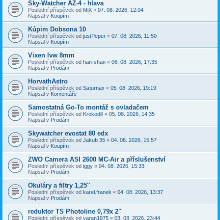
Sky-Watcher AZ-4 - hlava
Poslední příspěvek od
MiX
«
07. 08. 2026, 12:04
Napsal v
Koupím
Kúpim Dobsona 10
Poslední příspěvek od
justPeper
«
07. 08. 2026, 11:50
Napsal v
Koupím
Vixen lvw 8mm
Poslední příspěvek od
han-shan
«
06. 08. 2026, 17:35
Napsal v
Prodám
HorvathAstro
Poslední příspěvek od
Saturnax
«
05. 08. 2026, 19:19
Napsal v
Komentáře
Samostatná Go-To montáž s ovladačem
Poslední příspěvek od
Krokodill
«
05. 08. 2026, 14:35
Napsal v
Prodám
Skywatcher evostat 80 edx
Poslední příspěvek od
Jakub 35
«
04. 08. 2026, 15:57
Napsal v
Koupím
ZWO Camera ASI 2600 MC-Air a příslušenství
Poslední příspěvek od
iggy
«
04. 08. 2026, 15:33
Napsal v
Prodám
Okuláry a filtry 1,25″
Poslední příspěvek od
karel.franek
«
04. 08. 2026, 13:37
Napsal v
Prodám
reduktor TS Photoline 0,79x 2"
Poslední příspěvek od
varan1975
«
03. 08. 2026, 23:44