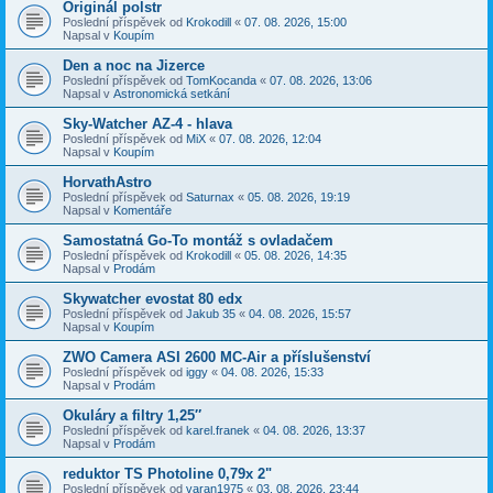
Originál polstr
Poslední příspěvek od
Krokodill
«
07. 08. 2026, 15:00
Napsal v
Koupím
Den a noc na Jizerce
Poslední příspěvek od
TomKocanda
«
07. 08. 2026, 13:06
Napsal v
Astronomická setkání
Sky-Watcher AZ-4 - hlava
Poslední příspěvek od
MiX
«
07. 08. 2026, 12:04
Napsal v
Koupím
HorvathAstro
Poslední příspěvek od
Saturnax
«
05. 08. 2026, 19:19
Napsal v
Komentáře
Samostatná Go-To montáž s ovladačem
Poslední příspěvek od
Krokodill
«
05. 08. 2026, 14:35
Napsal v
Prodám
Skywatcher evostat 80 edx
Poslední příspěvek od
Jakub 35
«
04. 08. 2026, 15:57
Napsal v
Koupím
ZWO Camera ASI 2600 MC-Air a příslušenství
Poslední příspěvek od
iggy
«
04. 08. 2026, 15:33
Napsal v
Prodám
Okuláry a filtry 1,25″
Poslední příspěvek od
karel.franek
«
04. 08. 2026, 13:37
Napsal v
Prodám
reduktor TS Photoline 0,79x 2"
Poslední příspěvek od
varan1975
«
03. 08. 2026, 23:44