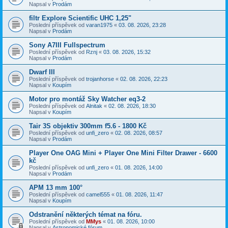
Napsal v
Prodám
filtr Explore Scientific UHC 1,25"
Poslední příspěvek od
varan1975
«
03. 08. 2026, 23:28
Napsal v
Prodám
Sony A7III Fullspectrum
Poslední příspěvek od
Rznj
«
03. 08. 2026, 15:32
Napsal v
Prodám
Dwarf III
Poslední příspěvek od
trojanhorse
«
02. 08. 2026, 22:23
Napsal v
Koupím
Motor pro montáž Sky Watcher eq3-2
Poslední příspěvek od
Alnitak
«
02. 08. 2026, 18:30
Napsal v
Koupím
Tair 3S objektiv 300mm f5.6 - 1800 Kč
Poslední příspěvek od
unfi_zero
«
02. 08. 2026, 08:57
Napsal v
Prodám
Player One OAG Mini + Player One Mini Filter Drawer - 6600
kč
Poslední příspěvek od
unfi_zero
«
01. 08. 2026, 14:00
Napsal v
Prodám
APM 13 mm 100°
Poslední příspěvek od
camel555
«
01. 08. 2026, 11:47
Napsal v
Koupím
Odstranění některých témat na fóru.
Poslední příspěvek od
MMys
«
01. 08. 2026, 10:00
Napsal v
Astronomické fórum