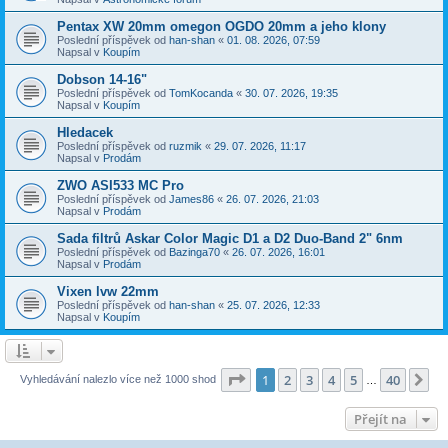
Pentax XW 20mm omegon OGDO 20mm a jeho klony
Poslední příspěvek od
han-shan
«
01. 08. 2026, 07:59
Napsal v
Koupím
Dobson 14-16"
Poslední příspěvek od
TomKocanda
«
30. 07. 2026, 19:35
Napsal v
Koupím
Hledacek
Poslední příspěvek od
ruzmik
«
29. 07. 2026, 11:17
Napsal v
Prodám
ZWO ASI533 MC Pro
Poslední příspěvek od
James86
«
26. 07. 2026, 21:03
Napsal v
Prodám
Sada filtrů Askar Color Magic D1 a D2 Duo-Band 2" 6nm
Poslední příspěvek od
Bazinga70
«
26. 07. 2026, 16:01
Napsal v
Prodám
Vixen lvw 22mm
Poslední příspěvek od
han-shan
«
25. 07. 2026, 12:33
Napsal v
Koupím
Stránka
1
z
40
1
2
3
4
5
40
Da
Vyhledávání nalezlo více než 1000 shod
…
Přejít na