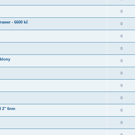
0
rawer - 6600 kč
0
0
0
klony
0
0
0
0
d 2" 6nm
0
0
0