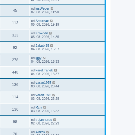
od
justPeper
45
07. 08. 2026, 11:50
od
Saturnax
113
05. 08. 2026, 19:19
od
Krokodill
313
05. 08. 2026, 14:35
od
Jakub 35
92
04. 08. 2026, 15:57
od
iggy
278
04. 08. 2026, 15:33
od
karel.franek
448
04. 08. 2026, 13:37
od
varan1975
136
03. 08. 2026, 23:44
od
varan1975
114
03. 08. 2026, 23:28
od
Rznj
136
03. 08. 2026, 15:32
od
trojanhorse
98
02. 08. 2026, 22:23
od
Alnitak
70