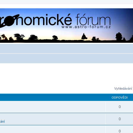
Vyhledávání 
ODPOVĚDI
0
0
kání
0