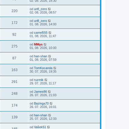
02. 08. 2026, 18:30
od
unfi_zero
220
02. 08. 2026, 08:57
od
unfi_zero
172
01. 08. 2026, 14:00
od
camel555
92
01. 08. 2026, 11:47
od
MMys
275
01. 08. 2026, 10:00
od
han-shan
87
01. 08. 2026, 07:59
od
TomKocanda
163
30. 07. 2026, 19:35
od
ruzmik
291
29. 07. 2026, 11:17
od
James86
248
26. 07. 2026, 21:03
od
Bazinga70
174
26. 07. 2026, 16:01
od
han-shan
139
25. 07. 2026, 12:33
od
Vašek51
185