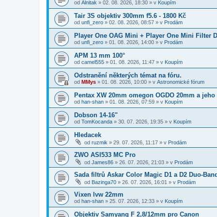
od
Alnitak
»
02. 08. 2026, 18:30
» v
Koupím
Tair 3S objektiv 300mm f5.6 - 1800 Kč
od
unfi_zero
»
02. 08. 2026, 08:57
» v
Prodám
Player One OAG Mini + Player One Mini Filter D
od
unfi_zero
»
01. 08. 2026, 14:00
» v
Prodám
APM 13 mm 100°
od
camel555
»
01. 08. 2026, 11:47
» v
Koupím
Odstranění některých témat na fóru.
od
MMys
»
01. 08. 2026, 10:00
» v
Astronomické fórum
Pentax XW 20mm omegon OGDO 20mm a jeho 
od
han-shan
»
01. 08. 2026, 07:59
» v
Koupím
Dobson 14-16"
od
TomKocanda
»
30. 07. 2026, 19:35
» v
Koupím
Hledacek
od
ruzmik
»
29. 07. 2026, 11:17
» v
Prodám
ZWO ASI533 MC Pro
od
James86
»
26. 07. 2026, 21:03
» v
Prodám
Sada filtrů Askar Color Magic D1 a D2 Duo-Ban
od
Bazinga70
»
26. 07. 2026, 16:01
» v
Prodám
Vixen lvw 22mm
od
han-shan
»
25. 07. 2026, 12:33
» v
Koupím
Objektiv Samyang F 2,8/12mm pro Canon