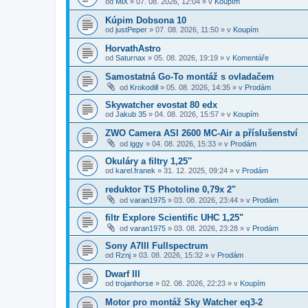
od
MiX
»
07. 08. 2026, 12:04
» v
Koupím
Kúpim Dobsona 10
od
justPeper
»
07. 08. 2026, 11:50
» v
Koupím
HorvathAstro
od
Saturnax
»
05. 08. 2026, 19:19
» v
Komentáře
Samostatná Go-To montáž s ovladačem
od
Krokodill
»
05. 08. 2026, 14:35
» v
Prodám
Skywatcher evostat 80 edx
od
Jakub 35
»
04. 08. 2026, 15:57
» v
Koupím
ZWO Camera ASI 2600 MC-Air a příslušenství
od
iggy
»
04. 08. 2026, 15:33
» v
Prodám
Okuláry a filtry 1,25″
od
karel.franek
»
31. 12. 2025, 09:24
» v
Prodám
reduktor TS Photoline 0,79x 2"
od
varan1975
»
03. 08. 2026, 23:44
» v
Prodám
filtr Explore Scientific UHC 1,25"
od
varan1975
»
03. 08. 2026, 23:28
» v
Prodám
Sony A7III Fullspectrum
od
Rznj
»
03. 08. 2026, 15:32
» v
Prodám
Dwarf III
od
trojanhorse
»
02. 08. 2026, 22:23
» v
Koupím
Motor pro montáž Sky Watcher eq3-2