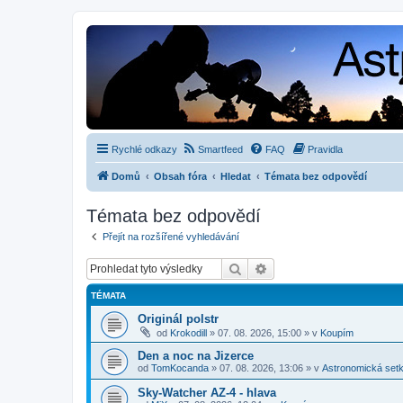
Rychlé odkazy
Smartfeed
FAQ
Pravidla
Domů
Obsah fóra
Hledat
Témata bez odpovědí
Témata bez odpovědí
Přejít na rozšířené vyhledávání
Hledat
Pokročilé hledání
TÉMATA
Originál polstr
od
Krokodill
»
07. 08. 2026, 15:00
» v
Koupím
Den a noc na Jizerce
od
TomKocanda
»
07. 08. 2026, 13:06
» v
Astronomická set
Sky-Watcher AZ-4 - hlava