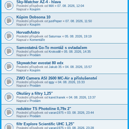
Sky-Watcher AZ-4 - hlava
Poslední příspěvek od
MiX
«
07. 08. 2026, 12:04
Napsal v
Koupím
Kúpim Dobsona 10
Poslední příspěvek od
justPeper
«
07. 08. 2026, 11:50
Napsal v
Koupím
HorvathAstro
Poslední příspěvek od
Saturnax
«
05. 08. 2026, 19:19
Napsal v
Komentáře
Samostatná Go-To montáž s ovladačem
Poslední příspěvek od
Krokodill
«
05. 08. 2026, 14:35
Napsal v
Prodám
Skywatcher evostat 80 edx
Poslední příspěvek od
Jakub 35
«
04. 08. 2026, 15:57
Napsal v
Koupím
ZWO Camera ASI 2600 MC-Air a příslušenství
Poslední příspěvek od
iggy
«
04. 08. 2026, 15:33
Napsal v
Prodám
Okuláry a filtry 1,25″
Poslední příspěvek od
karel.franek
«
04. 08. 2026, 13:37
Napsal v
Prodám
reduktor TS Photoline 0,79x 2"
Poslední příspěvek od
varan1975
«
03. 08. 2026, 23:44
Napsal v
Prodám
filtr Explore Scientific UHC 1,25"
Poslední příspěvek od
varan1975
«
03. 08. 2026, 23:28