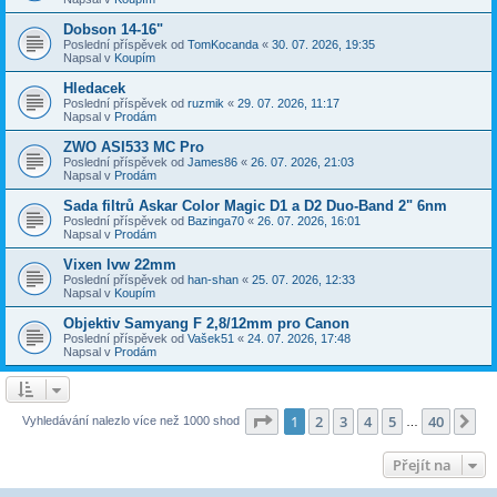
Dobson 14-16"
Poslední příspěvek od
TomKocanda
«
30. 07. 2026, 19:35
Napsal v
Koupím
Hledacek
Poslední příspěvek od
ruzmik
«
29. 07. 2026, 11:17
Napsal v
Prodám
ZWO ASI533 MC Pro
Poslední příspěvek od
James86
«
26. 07. 2026, 21:03
Napsal v
Prodám
Sada filtrů Askar Color Magic D1 a D2 Duo-Band 2" 6nm
Poslední příspěvek od
Bazinga70
«
26. 07. 2026, 16:01
Napsal v
Prodám
Vixen lvw 22mm
Poslední příspěvek od
han-shan
«
25. 07. 2026, 12:33
Napsal v
Koupím
Objektiv Samyang F 2,8/12mm pro Canon
Poslední příspěvek od
Vašek51
«
24. 07. 2026, 17:48
Napsal v
Prodám
Stránka
1
z
40
1
2
3
4
5
40
Da
Vyhledávání nalezlo více než 1000 shod
…
Přejít na