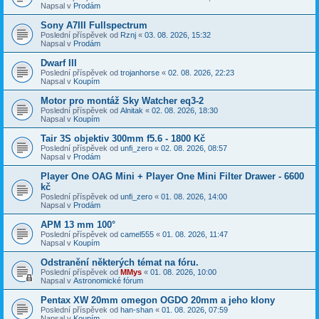
Napsal v
Prodám
Sony A7III Fullspectrum
Poslední příspěvek od
Rznj
«
03. 08. 2026, 15:32
Napsal v
Prodám
Dwarf III
Poslední příspěvek od
trojanhorse
«
02. 08. 2026, 22:23
Napsal v
Koupím
Motor pro montáž Sky Watcher eq3-2
Poslední příspěvek od
Alnitak
«
02. 08. 2026, 18:30
Napsal v
Koupím
Tair 3S objektiv 300mm f5.6 - 1800 Kč
Poslední příspěvek od
unfi_zero
«
02. 08. 2026, 08:57
Napsal v
Prodám
Player One OAG Mini + Player One Mini Filter Drawer - 6600
kč
Poslední příspěvek od
unfi_zero
«
01. 08. 2026, 14:00
Napsal v
Prodám
APM 13 mm 100°
Poslední příspěvek od
camel555
«
01. 08. 2026, 11:47
Napsal v
Koupím
Odstranění některých témat na fóru.
Poslední příspěvek od
MMys
«
01. 08. 2026, 10:00
Napsal v
Astronomické fórum
Pentax XW 20mm omegon OGDO 20mm a jeho klony
Poslední příspěvek od
han-shan
«
01. 08. 2026, 07:59
Napsal v
Koupím