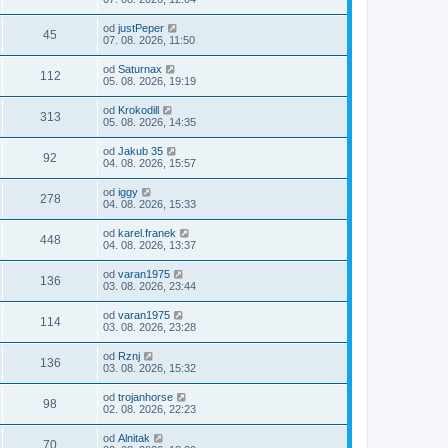
od
justPeper
45
07. 08. 2026, 11:50
od
Saturnax
112
05. 08. 2026, 19:19
od
Krokodill
313
05. 08. 2026, 14:35
od
Jakub 35
92
04. 08. 2026, 15:57
od
iggy
278
04. 08. 2026, 15:33
od
karel.franek
448
04. 08. 2026, 13:37
od
varan1975
136
03. 08. 2026, 23:44
od
varan1975
114
03. 08. 2026, 23:28
od
Rznj
136
03. 08. 2026, 15:32
od
trojanhorse
98
02. 08. 2026, 22:23
od
Alnitak
70