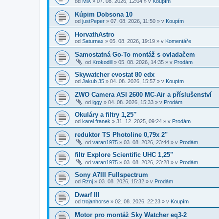
od
MiX
»
07. 08. 2026, 12:04
» v
Koupím
Kúpim Dobsona 10
od
justPeper
»
07. 08. 2026, 11:50
» v
Koupím
HorvathAstro
od
Saturnax
»
05. 08. 2026, 19:19
» v
Komentáře
Samostatná Go-To montáž s ovladačem
od
Krokodill
»
05. 08. 2026, 14:35
» v
Prodám
Skywatcher evostat 80 edx
od
Jakub 35
»
04. 08. 2026, 15:57
» v
Koupím
ZWO Camera ASI 2600 MC-Air a příslušenství
od
iggy
»
04. 08. 2026, 15:33
» v
Prodám
Okuláry a filtry 1,25″
od
karel.franek
»
31. 12. 2025, 09:24
» v
Prodám
reduktor TS Photoline 0,79x 2"
od
varan1975
»
03. 08. 2026, 23:44
» v
Prodám
filtr Explore Scientific UHC 1,25"
od
varan1975
»
03. 08. 2026, 23:28
» v
Prodám
Sony A7III Fullspectrum
od
Rznj
»
03. 08. 2026, 15:32
» v
Prodám
Dwarf III
od
trojanhorse
»
02. 08. 2026, 22:23
» v
Koupím
Motor pro montáž Sky Watcher eq3-2