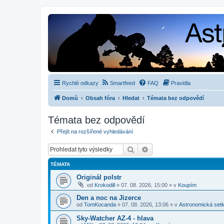
Rychlé odkazy
Smartfeed
FAQ
Pravidla
Domů
Obsah fóra
Hledat
Témata bez odpovědí
Témata bez odpovědí
Přejít na rozšířené vyhledávání
Hledat
Pokročilé hledání
TÉMATA
Originál polstr
od
Krokodill
»
07. 08. 2026, 15:00
» v
Koupím
Den a noc na Jizerce
od
TomKocanda
»
07. 08. 2026, 13:06
» v
Astronomická set
Sky-Watcher AZ-4 - hlava