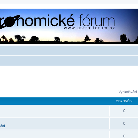
Vyhledávání 
ODPOVĚDI
0
0
kání
0