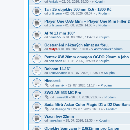
od
Alnitak
»
02. 08. 2026, 18:30
» v
Koupím
Tair 3S objektiv 300mm f5.6 - 1800 Kč
od
unfi_zero
»
02. 08. 2026, 08:57
» v
Prodám
Player One OAG Mini + Player One Mini Filter D
od
unfi_zero
»
01. 08. 2026, 14:00
» v
Prodám
APM 13 mm 100°
od
camel555
»
01. 08. 2026, 11:47
» v
Koupím
Odstranění některých témat na fóru.
od
MMys
»
01. 08. 2026, 10:00
» v
Astronomické fórum
Pentax XW 20mm omegon OGDO 20mm a jeho 
od
han-shan
»
01. 08. 2026, 07:59
» v
Koupím
Dobson 14-16"
od
TomKocanda
»
30. 07. 2026, 19:35
» v
Koupím
Hledacek
od
ruzmik
»
29. 07. 2026, 11:17
» v
Prodám
ZWO ASI533 MC Pro
od
James86
»
26. 07. 2026, 21:03
» v
Prodám
Sada filtrů Askar Color Magic D1 a D2 Duo-Ban
od
Bazinga70
»
26. 07. 2026, 16:01
» v
Prodám
Vixen lvw 22mm
od
han-shan
»
25. 07. 2026, 12:33
» v
Koupím
Objektiv Samyang F 2,8/12mm pro Canon