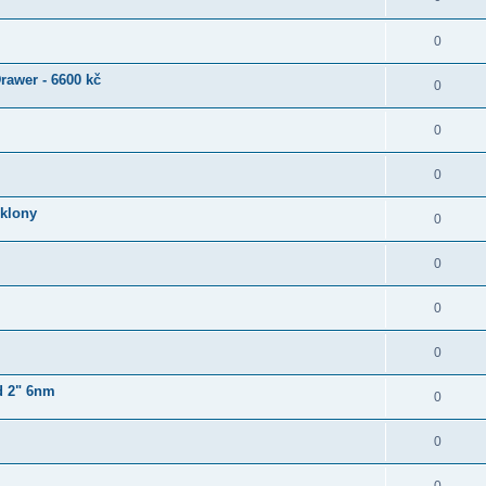
0
rawer - 6600 kč
0
0
0
klony
0
0
0
0
d 2" 6nm
0
0
0