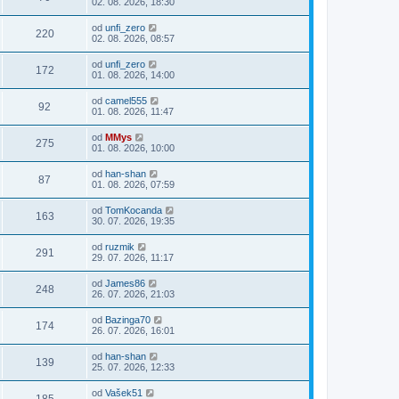
02. 08. 2026, 18:30
od
unfi_zero
220
02. 08. 2026, 08:57
od
unfi_zero
172
01. 08. 2026, 14:00
od
camel555
92
01. 08. 2026, 11:47
od
MMys
275
01. 08. 2026, 10:00
od
han-shan
87
01. 08. 2026, 07:59
od
TomKocanda
163
30. 07. 2026, 19:35
od
ruzmik
291
29. 07. 2026, 11:17
od
James86
248
26. 07. 2026, 21:03
od
Bazinga70
174
26. 07. 2026, 16:01
od
han-shan
139
25. 07. 2026, 12:33
od
Vašek51
185