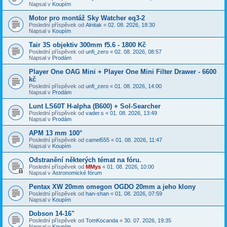
Napsal v
Koupím
Motor pro montáž Sky Watcher eq3-2
Poslední příspěvek od
Alnitak
«
02. 08. 2026, 18:30
Napsal v
Koupím
Tair 3S objektiv 300mm f5.6 - 1800 Kč
Poslední příspěvek od
unfi_zero
«
02. 08. 2026, 08:57
Napsal v
Prodám
Player One OAG Mini + Player One Mini Filter Drawer - 6600
kč
Poslední příspěvek od
unfi_zero
«
01. 08. 2026, 14:00
Napsal v
Prodám
Lunt LS60T H-alpha (B600) + Sol-Searcher
Poslední příspěvek od
vader.s
«
01. 08. 2026, 13:49
Napsal v
Prodám
APM 13 mm 100°
Poslední příspěvek od
camel555
«
01. 08. 2026, 11:47
Napsal v
Koupím
Odstranění některých témat na fóru.
Poslední příspěvek od
MMys
«
01. 08. 2026, 10:00
Napsal v
Astronomické fórum
Pentax XW 20mm omegon OGDO 20mm a jeho klony
Poslední příspěvek od
han-shan
«
01. 08. 2026, 07:59
Napsal v
Koupím
Dobson 14-16"
Poslední příspěvek od
TomKocanda
«
30. 07. 2026, 19:35
Napsal v
Koupím