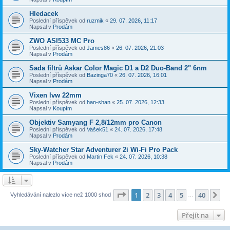
Hledacek
Poslední příspěvek od
ruzmik
«
29. 07. 2026, 11:17
Napsal v
Prodám
ZWO ASI533 MC Pro
Poslední příspěvek od
James86
«
26. 07. 2026, 21:03
Napsal v
Prodám
Sada filtrů Askar Color Magic D1 a D2 Duo-Band 2" 6nm
Poslední příspěvek od
Bazinga70
«
26. 07. 2026, 16:01
Napsal v
Prodám
Vixen lvw 22mm
Poslední příspěvek od
han-shan
«
25. 07. 2026, 12:33
Napsal v
Koupím
Objektiv Samyang F 2,8/12mm pro Canon
Poslední příspěvek od
Vašek51
«
24. 07. 2026, 17:48
Napsal v
Prodám
Sky-Watcher Star Adventurer 2i Wi-Fi Pro Pack
Poslední příspěvek od
Martin Fek
«
24. 07. 2026, 10:38
Napsal v
Prodám
Stránka
1
z
40
1
2
3
4
5
40
Da
Vyhledávání nalezlo více než 1000 shod
…
Přejít na