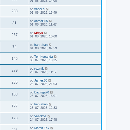
01. 08. 2026, 14:00
od
vader.s
288
01. 08. 2026, 13:49
od
camel555
81
01. 08. 2026, 11:47
od
MMys
267
01. 08. 2026, 10:00
od
han-shan
74
01. 08. 2026, 07:59
od
TomKocanda
145
30. 07. 2026, 19:35
od
ruzmik
279
29. 07. 2026, 11:17
od
James86
235
26. 07. 2026, 21:03
od
Bazinga70
163
26. 07. 2026, 16:01
od
han-shan
127
25. 07. 2026, 12:33
od
Vašek51
173
24. 07. 2026, 17:48
od
Martin Fek
281