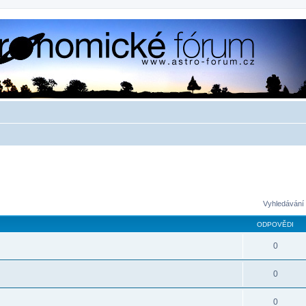
Vyhledávání 
ODPOVĚDI
0
0
0