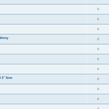
0
0
0
klony
0
0
0
0
d 2" 6nm
0
0
0
0