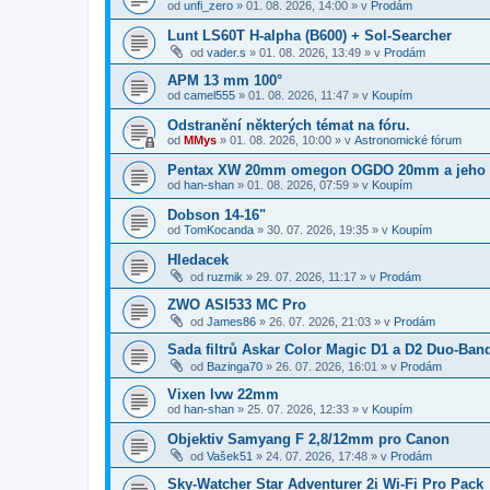
od
unfi_zero
»
01. 08. 2026, 14:00
» v
Prodám
Lunt LS60T H-alpha (B600) + Sol-Searcher
od
vader.s
»
01. 08. 2026, 13:49
» v
Prodám
APM 13 mm 100°
od
camel555
»
01. 08. 2026, 11:47
» v
Koupím
Odstranění některých témat na fóru.
od
MMys
»
01. 08. 2026, 10:00
» v
Astronomické fórum
Pentax XW 20mm omegon OGDO 20mm a jeho 
od
han-shan
»
01. 08. 2026, 07:59
» v
Koupím
Dobson 14-16"
od
TomKocanda
»
30. 07. 2026, 19:35
» v
Koupím
Hledacek
od
ruzmik
»
29. 07. 2026, 11:17
» v
Prodám
ZWO ASI533 MC Pro
od
James86
»
26. 07. 2026, 21:03
» v
Prodám
Sada filtrů Askar Color Magic D1 a D2 Duo-Ban
od
Bazinga70
»
26. 07. 2026, 16:01
» v
Prodám
Vixen lvw 22mm
od
han-shan
»
25. 07. 2026, 12:33
» v
Koupím
Objektiv Samyang F 2,8/12mm pro Canon
od
Vašek51
»
24. 07. 2026, 17:48
» v
Prodám
Sky-Watcher Star Adventurer 2i Wi-Fi Pro Pack