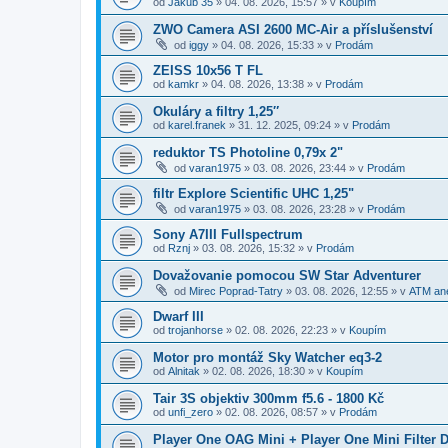
od
Jakub 35
»
04. 08. 2026, 15:57
» v
Koupím
ZWO Camera ASI 2600 MC-Air a příslušenství
od
iggy
»
04. 08. 2026, 15:33
» v
Prodám
ZEISS 10x56 T FL
od
kamkr
»
04. 08. 2026, 13:38
» v
Prodám
Okuláry a filtry 1,25″
od
karel.franek
»
31. 12. 2025, 09:24
» v
Prodám
reduktor TS Photoline 0,79x 2"
od
varan1975
»
03. 08. 2026, 23:44
» v
Prodám
filtr Explore Scientific UHC 1,25"
od
varan1975
»
03. 08. 2026, 23:28
» v
Prodám
Sony A7III Fullspectrum
od
Rznj
»
03. 08. 2026, 15:32
» v
Prodám
Dovažovanie pomocou SW Star Adventurer
od
Mirec Poprad-Tatry
»
03. 08. 2026, 12:55
» v
ATM ane
Dwarf III
od
trojanhorse
»
02. 08. 2026, 22:23
» v
Koupím
Motor pro montáž Sky Watcher eq3-2
od
Alnitak
»
02. 08. 2026, 18:30
» v
Koupím
Tair 3S objektiv 300mm f5.6 - 1800 Kč
od
unfi_zero
»
02. 08. 2026, 08:57
» v
Prodám
Player One OAG Mini + Player One Mini Filter D