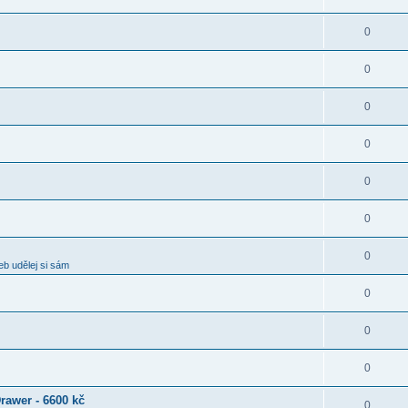
0
0
0
0
0
0
0
b udělej si sám
0
0
0
rawer - 6600 kč
0