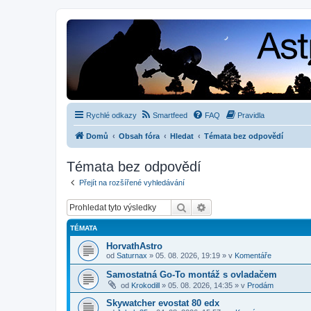
Rychlé odkazy
Smartfeed
FAQ
Pravidla
Domů
Obsah fóra
Hledat
Témata bez odpovědí
Témata bez odpovědí
Přejít na rozšířené vyhledávání
Hledat
Pokročilé hledání
TÉMATA
HorvathAstro
od
Saturnax
»
05. 08. 2026, 19:19
» v
Komentáře
Samostatná Go-To montáž s ovladačem
od
Krokodill
»
05. 08. 2026, 14:35
» v
Prodám
Skywatcher evostat 80 edx