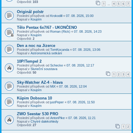
Odpovědi:
103
1
4
5
6
7
…
Originál polstr
Poslední příspěvek od
Krokodill
«
07. 08. 2026, 15:00
Napsal v
Koupím
Tělo Pentax 6x7/67 - UKONČENO
Poslední příspěvek od
Roman (Rick)
«
07. 08. 2026, 14:23
Napsal v
Koupím
Odpovědi:
2
Den a noc na Jizerce
Poslední příspěvek od
TomKocanda
«
07. 08. 2026, 13:06
Napsal v
Astronomická setkání
10P/Tempel 2
Poslední příspěvek od
Schecke
«
07. 08. 2026, 12:17
Napsal v
Sluneční soustava
Odpovědi:
50
1
2
3
4
Sky-Watcher AZ-4 - hlava
Poslední příspěvek od
MiX
«
07. 08. 2026, 12:04
Napsal v
Koupím
Kúpim Dobsona 10
Poslední příspěvek od
justPeper
«
07. 08. 2026, 11:50
Napsal v
Koupím
ZWO Seestar S30 PRO
Poslední příspěvek od
AntonPike
«
07. 08. 2026, 11:21
Napsal v
Chytré dalekohledy
Odpovědi:
27
1
2