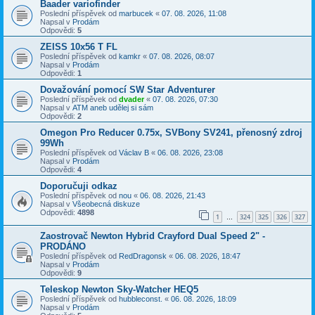
Baader variofinder
Poslední příspěvek od
marbucek
«
07. 08. 2026, 11:08
Napsal v
Prodám
Odpovědi:
5
ZEISS 10x56 T FL
Poslední příspěvek od
kamkr
«
07. 08. 2026, 08:07
Napsal v
Prodám
Odpovědi:
1
Dovažování pomocí SW Star Adventurer
Poslední příspěvek od
dvader
«
07. 08. 2026, 07:30
Napsal v
ATM aneb udělej si sám
Odpovědi:
2
Omegon Pro Reducer 0.75x, SVBony SV241, přenosný zdroj
99Wh
Poslední příspěvek od
Václav B
«
06. 08. 2026, 23:08
Napsal v
Prodám
Odpovědi:
4
Doporučuji odkaz
Poslední příspěvek od
nou
«
06. 08. 2026, 21:43
Napsal v
Všeobecná diskuze
Odpovědi:
4898
1
324
325
326
327
…
Zaostrovač Newton Hybrid Crayford Dual Speed 2" -
PRODÁNO
Poslední příspěvek od
RedDragonsk
«
06. 08. 2026, 18:47
Napsal v
Prodám
Odpovědi:
9
Teleskop Newton Sky-Watcher HEQ5
Poslední příspěvek od
hubbleconst.
«
06. 08. 2026, 18:09
Napsal v
Prodám