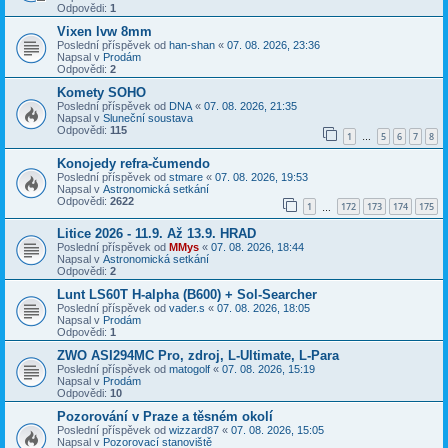
Odpovědi:
1
Vixen lvw 8mm
Poslední příspěvek od
han-shan
«
07. 08. 2026, 23:36
Napsal v
Prodám
Odpovědi:
2
Komety SOHO
Poslední příspěvek od
DNA
«
07. 08. 2026, 21:35
Napsal v
Sluneční soustava
Odpovědi:
115
1
5
6
7
8
…
Konojedy refra-čumendo
Poslední příspěvek od
stmare
«
07. 08. 2026, 19:53
Napsal v
Astronomická setkání
Odpovědi:
2622
1
172
173
174
175
…
Litice 2026 - 11.9. Až 13.9. HRAD
Poslední příspěvek od
MMys
«
07. 08. 2026, 18:44
Napsal v
Astronomická setkání
Odpovědi:
2
Lunt LS60T H-alpha (B600) + Sol-Searcher
Poslední příspěvek od
vader.s
«
07. 08. 2026, 18:05
Napsal v
Prodám
Odpovědi:
1
ZWO ASI294MC Pro, zdroj, L-Ultimate, L-Para
Poslední příspěvek od
matogolf
«
07. 08. 2026, 15:19
Napsal v
Prodám
Odpovědi:
10
Pozorování v Praze a těsném okolí
Poslední příspěvek od
wizzard87
«
07. 08. 2026, 15:05
Napsal v
Pozorovací stanoviště