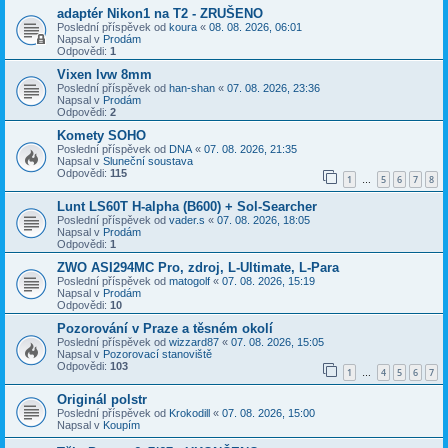
adaptér Nikon1 na T2 - ZRUŠENO
Poslední příspěvek od
koura
«
08. 08. 2026, 06:01
Napsal v
Prodám
Odpovědi:
1
Vixen lvw 8mm
Poslední příspěvek od
han-shan
«
07. 08. 2026, 23:36
Napsal v
Prodám
Odpovědi:
2
Komety SOHO
Poslední příspěvek od
DNA
«
07. 08. 2026, 21:35
Napsal v
Sluneční soustava
Odpovědi:
115
1
5
6
7
8
…
Lunt LS60T H-alpha (B600) + Sol-Searcher
Poslední příspěvek od
vader.s
«
07. 08. 2026, 18:05
Napsal v
Prodám
Odpovědi:
1
ZWO ASI294MC Pro, zdroj, L-Ultimate, L-Para
Poslední příspěvek od
matogolf
«
07. 08. 2026, 15:19
Napsal v
Prodám
Odpovědi:
10
Pozorování v Praze a těsném okolí
Poslední příspěvek od
wizzard87
«
07. 08. 2026, 15:05
Napsal v
Pozorovací stanoviště
Odpovědi:
103
1
4
5
6
7
…
Originál polstr
Poslední příspěvek od
Krokodill
«
07. 08. 2026, 15:00
Napsal v
Koupím