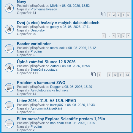
Novy
Poslední příspěvek od
MilAN
«
08. 08. 2026, 18:52
Napsal v
Proměnné hvězdy
Odpovědi:
61
1
2
3
4
5
Dvoj (a více) hvězdy v malých dalekohledech
Poslední příspěvek od
goody
«
08. 08. 2026, 17:11
Napsal v
Deep-sky
Odpovědi:
90
1
4
5
6
7
…
Baader variofinder
Poslední příspěvek od
marbucek
«
08. 08. 2026, 16:12
Napsal v
Prodám
Odpovědi:
6
Úplné zatmění Slunce 12.8.2026
Poslední příspěvek od
Zafari
«
08. 08. 2026, 15:58
Napsal v
Sluneční soustava
Odpovědi:
171
1
9
10
11
12
…
Problém s kamerami ZWO
Poslední příspěvek od
Dagger
«
08. 08. 2026, 15:20
Napsal v
Astrofotografická technika
Odpovědi:
14
Litice 2026 - 11.9. Až 13.9. HRAD
Poslední příspěvek od
bartaj007
«
08. 08. 2026, 12:33
Napsal v
Astronomická setkání
Odpovědi:
3
Filter mesačný Explore Scientific predam 1,25in
Poslední příspěvek od
han-shan
«
08. 08. 2026, 10:25
Napsal v
Prodám
Odpovědi:
2