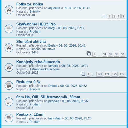
Fotky ze stolku
Poslední příspěvek od
aquarius
«
09. 08. 2026, 11:41
Napsal v
Snímky
Odpovědi:
48
1
2
3
4
SkyWatcher HEQ5 Pro
Poslední příspěvek od
borg
«
09. 08. 2026, 11:17
Napsal v
Prodám
Odpovědi:
8
Sluneční aktivita
Poslední příspěvek od
Beda
«
09. 08. 2026, 10:42
Napsal v
Sluneční soustava
Odpovědi:
1445
1
94
95
96
97
…
Konojedy refra-čumendo
Poslední příspěvek od
stmare
«
09. 08. 2026, 10:01
Napsal v
Astronomická setkání
Odpovědi:
2626
1
173
174
175
176
…
Reduktor 0,5x
Poslední příspěvek od
Dhbull
«
09. 08. 2026, 09:52
Napsal v
Koupím
6nm Ha, OIII, SII Astronomik ,36mm
Poslední příspěvek od
pepe30
«
09. 08. 2026, 06:37
Napsal v
Prodám
Odpovědi:
2
Pentax xf 12mm
Poslední příspěvek od
han-shan
«
08. 08. 2026, 23:26
Napsal v
Prodám