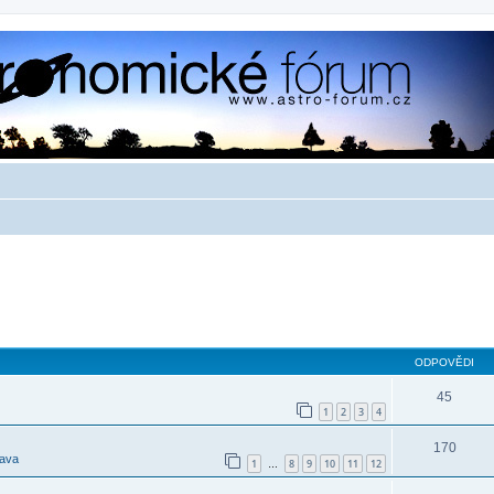
ODPOVĚDI
45
1
2
3
4
170
tava
1
8
9
10
11
12
…