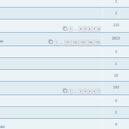
1
2
115
1
4
5
6
7
8
…
2622
ání
1
171
172
173
174
175
…
2
1
10
103
1
3
4
5
6
7
…
0
2
0
kání