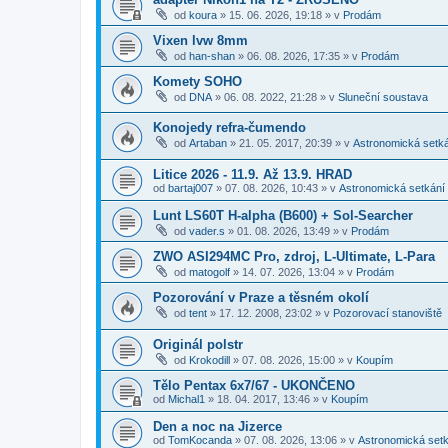
od
koura
»
15. 06. 2026, 19:18
» v
Prodám
Vixen lvw 8mm
od
han-shan
»
06. 08. 2026, 17:35
» v
Prodám
Komety SOHO
od
DNA
»
06. 08. 2022, 21:28
» v
Sluneční soustava
Konojedy refra-čumendo
od
Artaban
»
21. 05. 2017, 20:39
» v
Astronomická setk
Litice 2026 - 11.9. Až 13.9. HRAD
od
bartaj007
»
07. 08. 2026, 10:43
» v
Astronomická setkání
Lunt LS60T H-alpha (B600) + Sol-Searcher
od
vader.s
»
01. 08. 2026, 13:49
» v
Prodám
ZWO ASI294MC Pro, zdroj, L-Ultimate, L-Para
od
matogolf
»
14. 07. 2026, 13:04
» v
Prodám
Pozorování v Praze a těsném okolí
od
tent
»
17. 12. 2008, 23:02
» v
Pozorovací stanoviště
Originál polstr
od
Krokodill
»
07. 08. 2026, 15:00
» v
Koupím
Tělo Pentax 6x7/67 - UKONČENO
od
Michal1
»
18. 04. 2017, 13:46
» v
Koupím
Den a noc na Jizerce
od
TomKocanda
»
07. 08. 2026, 13:06
» v
Astronomická set