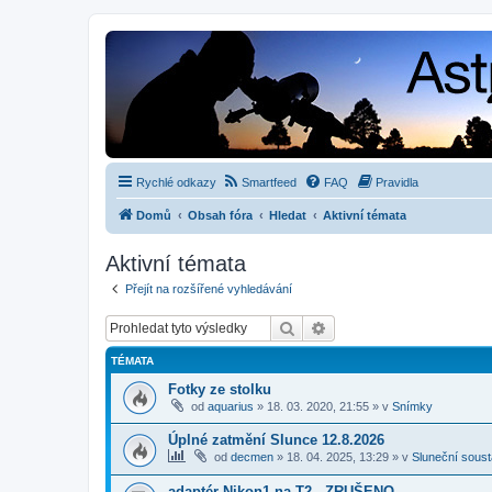
Rychlé odkazy
Smartfeed
FAQ
Pravidla
Domů
Obsah fóra
Hledat
Aktivní témata
Aktivní témata
Přejít na rozšířené vyhledávání
Hledat
Pokročilé hledání
TÉMATA
Fotky ze stolku
od
aquarius
»
18. 03. 2020, 21:55
» v
Snímky
Úplné zatmění Slunce 12.8.2026
od
decmen
»
18. 04. 2025, 13:29
» v
Sluneční sous
adaptér Nikon1 na T2 - ZRUŠENO