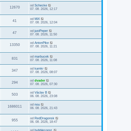
od
Schecke
12670
07. 08. 2026, 12:17
od
MiX
41
07. 08. 2026, 12:04
od
justPeper
47
07. 08. 2026, 11:50
od
AntonPike
13350
07. 08. 2026, 11:21
od
marbucek
831
07. 08. 2026, 11:08
od
kamkr
347
07. 08. 2026, 08:07
od
dvader
294
07. 08. 2026, 07:30
od
Václav B
503
06. 08. 2026, 23:08
od
nou
1686011
06. 08. 2026, 21:43
od
RedDragonsk
955
06. 08. 2026, 18:47
od
hubbleconst.