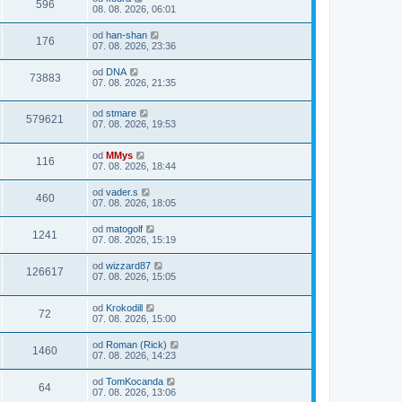
596
08. 08. 2026, 06:01
od
han-shan
176
07. 08. 2026, 23:36
od
DNA
73883
07. 08. 2026, 21:35
od
stmare
579621
07. 08. 2026, 19:53
od
MMys
116
07. 08. 2026, 18:44
od
vader.s
460
07. 08. 2026, 18:05
od
matogolf
1241
07. 08. 2026, 15:19
od
wizzard87
126617
07. 08. 2026, 15:05
od
Krokodill
72
07. 08. 2026, 15:00
od
Roman (Rick)
1460
07. 08. 2026, 14:23
od
TomKocanda
64
07. 08. 2026, 13:06