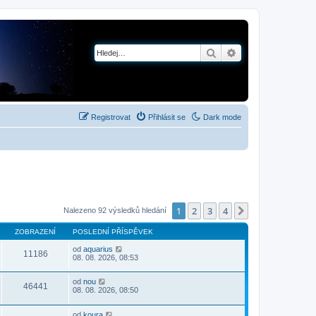
Hledat
Pokročilé hledání
Registrovat
Přihlásit se
Dark mode
1
2
3
4
Další
Nalezeno 92 výsledků hledání
ZOBRAZENÍ
POSLEDNÍ PŘÍSPĚVEK
od
aquarius
11186
08. 08. 2026, 08:53
od
nou
46441
08. 08. 2026, 08:50
od
koura