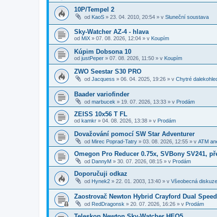
10P/Tempel 2
od
KaoS
»
23. 04. 2010, 20:54
» v
Sluneční soustava
Sky-Watcher AZ-4 - hlava
od
MiX
»
07. 08. 2026, 12:04
» v
Koupím
Kúpim Dobsona 10
od
justPeper
»
07. 08. 2026, 11:50
» v
Koupím
ZWO Seestar S30 PRO
od
Jacquess
»
06. 04. 2025, 19:26
» v
Chytré dalekohle
Baader variofinder
od
marbucek
»
19. 07. 2026, 13:33
» v
Prodám
ZEISS 10x56 T FL
od
kamkr
»
04. 08. 2026, 13:38
» v
Prodám
Dovažování pomocí SW Star Adventurer
od
Mirec Poprad-Tatry
»
03. 08. 2026, 12:55
» v
ATM ane
Omegon Pro Reducer 0.75x, SVBony SV241, př
od
DannyM
»
30. 07. 2026, 08:15
» v
Prodám
Doporučuji odkaz
od
Hynek2
»
22. 01. 2003, 13:40
» v
Všeobecná diskuz
Zaostrovač Newton Hybrid Crayford Dual Spee
od
RedDragonsk
»
20. 07. 2026, 16:26
» v
Prodám
Teleskop Newton Sky-Watcher HEQ5