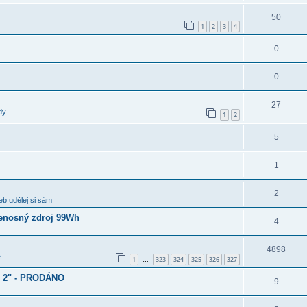
50
1
2
3
4
0
0
27
dy
1
2
5
1
2
b udělej si sám
enosný zdroj 99Wh
4
4898
e
1
323
324
325
326
327
…
d 2" - PRODÁNO
9