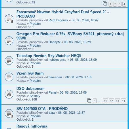
Odpovědi:
49
1
2
3
4
Zaostrovač Newton Hybrid Crayford Dual Speed 2" -
PRODÁNO
Poslední příspěvek od
RedDragonsk
«
06. 08. 2026, 18:47
Napsal v
Prodám
Odpovědi:
9
Omegon Pro Reducer 0.75x, SVBony SV241, přenosný zdroj
99Wh
Poslední příspěvek od
DannyM
«
06. 08. 2026, 18:29
Napsal v
Prodám
Odpovědi:
3
Teleskop Newton Sky-Watcher HEQ5
Poslední příspěvek od
hubbleconst.
«
06. 08. 2026, 18:09
Napsal v
Prodám
Odpovědi:
5
Vixen lvw 8mm
Poslední příspěvek od
han-shan
«
06. 08. 2026, 17:35
Napsal v
Prodám
DSO dobsonem
Poslední příspěvek od
Pengi
«
06. 08. 2026, 17:08
Napsal v
Snímky
Odpovědi:
208
1
11
12
13
14
…
SW 102/500 OTA - PRODÁNO
Poslední příspěvek od
zata
«
06. 08. 2026, 13:37
Napsal v
Prodám
Odpovědi:
2
Řasová mlhovina