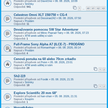
Poslední příspěvek od
DaveOne
«
06. 08. 2026, 10:09
Napsal v
Snímky
Odpovědi:
941
1
60
61
62
63
…
Celestron Omni XLT 150/750 + CG-4
Poslední příspěvek od
Dessirae242
«
06. 08. 2026, 07:50
Napsal v
Prodám
Odpovědi:
11
Dovažovanie pomocou SW Star Adventurer
Poslední příspěvek od
Mirec Poprad-Tatry
«
06. 08. 2026, 07:23
Napsal v
ATM aneb udělej si sám
Odpovědi:
1
Full-Frame Sony Alpha A7 (ILCE-7) - PRODÁNO
Poslední příspěvek od
RomanHujer
«
06. 08. 2026, 00:14
Napsal v
Prodám
Odpovědi:
4
Cenová ponuka na 60 alebo 70cm zrkadlo
Poslední příspěvek od
Psion
«
05. 08. 2026, 23:01
Napsal v
ATM aneb udělej si sám
Odpovědi:
28
1
2
Sh2-119
Poslední příspěvek od
Foxiiik
«
05. 08. 2026, 21:35
Napsal v
Snímky
Odpovědi:
18
1
2
Explore Scientific 20 mm 68°
Poslední příspěvek od
han-shan
«
05. 08. 2026, 21:31
Napsal v
Koupím
Odpovědi:
1
HorvathAstro