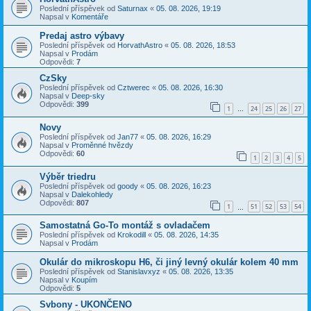
Poslední příspěvek od
Saturnax
«
05. 08. 2026, 19:19
Napsal v
Komentáře
Predaj astro výbavy
Poslední příspěvek od
HorvathAstro
«
05. 08. 2026, 18:53
Napsal v
Prodám
Odpovědi:
7
CzSky
Poslední příspěvek od
Cztwerec
«
05. 08. 2026, 16:30
Napsal v
Deep-sky
Odpovědi:
399
1
24
25
26
27
…
Novy
Poslední příspěvek od
Jan77
«
05. 08. 2026, 16:29
Napsal v
Proměnné hvězdy
Odpovědi:
60
1
2
3
4
5
Výběr triedru
Poslední příspěvek od
goody
«
05. 08. 2026, 16:23
Napsal v
Dalekohledy
Odpovědi:
807
1
51
52
53
54
…
Samostatná Go-To montáž s ovladačem
Poslední příspěvek od
Krokodill
«
05. 08. 2026, 14:35
Napsal v
Prodám
Okulár do mikroskopu H6, či jiný levný okulár kolem 40 mm
Poslední příspěvek od
Stanislavxyz
«
05. 08. 2026, 13:35
Napsal v
Koupím
Odpovědi:
5
Svbony - UKONČENO