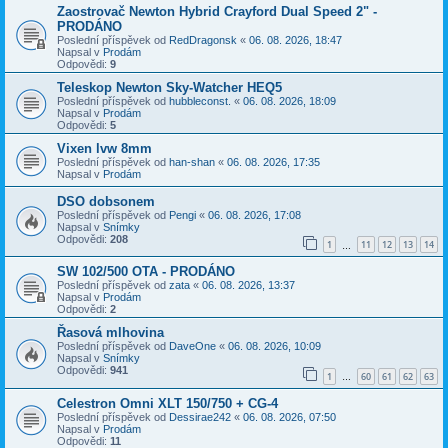
Zaostrovač Newton Hybrid Crayford Dual Speed 2" -
PRODÁNO
Poslední příspěvek od
RedDragonsk
«
06. 08. 2026, 18:47
Napsal v
Prodám
Odpovědi:
9
Teleskop Newton Sky-Watcher HEQ5
Poslední příspěvek od
hubbleconst.
«
06. 08. 2026, 18:09
Napsal v
Prodám
Odpovědi:
5
Vixen lvw 8mm
Poslední příspěvek od
han-shan
«
06. 08. 2026, 17:35
Napsal v
Prodám
DSO dobsonem
Poslední příspěvek od
Pengi
«
06. 08. 2026, 17:08
Napsal v
Snímky
Odpovědi:
208
1
11
12
13
14
…
SW 102/500 OTA - PRODÁNO
Poslední příspěvek od
zata
«
06. 08. 2026, 13:37
Napsal v
Prodám
Odpovědi:
2
Řasová mlhovina
Poslední příspěvek od
DaveOne
«
06. 08. 2026, 10:09
Napsal v
Snímky
Odpovědi:
941
1
60
61
62
63
…
Celestron Omni XLT 150/750 + CG-4
Poslední příspěvek od
Dessirae242
«
06. 08. 2026, 07:50
Napsal v
Prodám
Odpovědi:
11