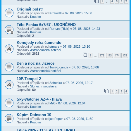
1
4
5
6
7
…
Originál polstr
Poslední příspěvek od
Krokodill
«
07. 08. 2026, 15:00
Napsal v
Koupím
Tělo Pentax 6x7/67 - UKONČENO
Poslední příspěvek od
Roman (Rick)
«
07. 08. 2026, 14:23
Napsal v
Koupím
Odpovědi:
2
Konojedy refra-čumendo
Poslední příspěvek od
stmare
«
07. 08. 2026, 13:10
Napsal v
Astronomická setkání
Odpovědi:
2621
1
172
173
174
175
…
Den a noc na Jizerce
Poslední příspěvek od
TomKocanda
«
07. 08. 2026, 13:06
Napsal v
Astronomická setkání
10P/Tempel 2
Poslední příspěvek od
Schecke
«
07. 08. 2026, 12:17
Napsal v
Sluneční soustava
Odpovědi:
50
1
2
3
4
Sky-Watcher AZ-4 - hlava
Poslední příspěvek od
MiX
«
07. 08. 2026, 12:04
Napsal v
Koupím
Kúpim Dobsona 10
Poslední příspěvek od
justPeper
«
07. 08. 2026, 11:50
Napsal v
Koupím
Litice 2026 - 11.9. Až 13.9. HRAD