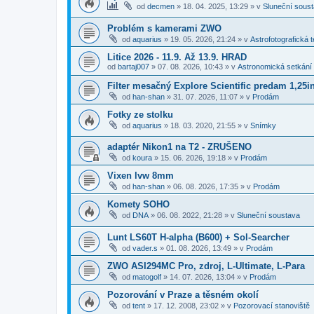
od
decmen
»
18. 04. 2025, 13:29
» v
Sluneční sous
Problém s kamerami ZWO
od
aquarius
»
19. 05. 2026, 21:24
» v
Astrofotografická 
Litice 2026 - 11.9. Až 13.9. HRAD
od
bartaj007
»
07. 08. 2026, 10:43
» v
Astronomická setkání
Filter mesačný Explore Scientific predam 1,25i
od
han-shan
»
31. 07. 2026, 11:07
» v
Prodám
Fotky ze stolku
od
aquarius
»
18. 03. 2020, 21:55
» v
Snímky
adaptér Nikon1 na T2 - ZRUŠENO
od
koura
»
15. 06. 2026, 19:18
» v
Prodám
Vixen lvw 8mm
od
han-shan
»
06. 08. 2026, 17:35
» v
Prodám
Komety SOHO
od
DNA
»
06. 08. 2022, 21:28
» v
Sluneční soustava
Lunt LS60T H-alpha (B600) + Sol-Searcher
od
vader.s
»
01. 08. 2026, 13:49
» v
Prodám
ZWO ASI294MC Pro, zdroj, L-Ultimate, L-Para
od
matogolf
»
14. 07. 2026, 13:04
» v
Prodám
Pozorování v Praze a těsném okolí
od
tent
»
17. 12. 2008, 23:02
» v
Pozorovací stanoviště