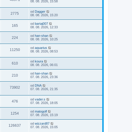
08. 08. 2026, 15:58
od
Dagger
2775
08. 08. 2026, 15:20
od
bartaj007
165
08. 08. 2026, 12:33
od
han-shan
224
08. 08. 2026, 10:25
od
aquarius
11250
08. 08. 2026, 08:53
od
koura
610
08. 08. 2026, 06:01
od
han-shan
210
07. 08. 2026, 23:36
od
DNA
73902
07. 08. 2026, 21:35
od
vader.s
476
07. 08. 2026, 18:05
od
matogolf
1254
07. 08. 2026, 15:19
od
wizzard87
126637
07. 08. 2026, 15:05