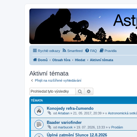
Rychlé odkazy
Smartfeed
FAQ
Pravidla
Domů
Obsah fóra
Hledat
Aktivní témata
Aktivní témata
Přejít na rozšířené vyhledávání
Hledat
Pokročilé hledání
TÉMATA
Konojedy refra-čumendo
od
Artaban
»
21. 05. 2017, 20:39
» v
Astronomická setk
Baader variofinder
od
marbucek
»
19. 07. 2026, 13:33
» v
Prodám
Úplné zatmění Slunce 12.8.2026