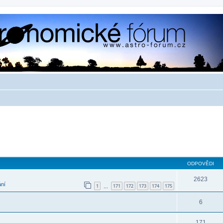
ODPOVĚDI
2623
ání
1
171
172
173
174
175
…
6
171