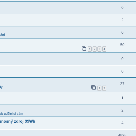
0
2
0
kání
50
1
2
3
4
0
0
27
dy
1
2
1
2
b udělej si sám
enosný zdroj 99Wh
4
4898