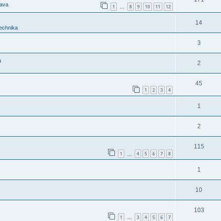
tava
1
8
9
10
11
12
…
14
technika
3
n
2
45
1
2
3
4
1
2
115
1
4
5
6
7
8
…
1
10
103
1
3
4
5
6
7
…