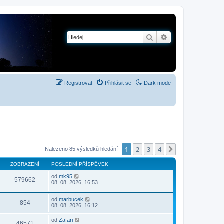
Hledat
Pokročilé hledání
Registrovat
Přihlásit se
Dark mode
1
2
3
4
Další
Nalezeno 85 výsledků hledání
ZOBRAZENÍ
POSLEDNÍ PŘÍSPĚVEK
od
mk95
579662
08. 08. 2026, 16:53
od
marbucek
854
08. 08. 2026, 16:12
od
Zafari
46571