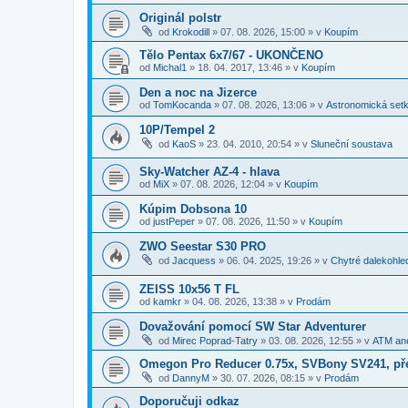
Originál polstr
od
Krokodill
»
07. 08. 2026, 15:00
» v
Koupím
Tělo Pentax 6x7/67 - UKONČENO
od
Michal1
»
18. 04. 2017, 13:46
» v
Koupím
Den a noc na Jizerce
od
TomKocanda
»
07. 08. 2026, 13:06
» v
Astronomická set
10P/Tempel 2
od
KaoS
»
23. 04. 2010, 20:54
» v
Sluneční soustava
Sky-Watcher AZ-4 - hlava
od
MiX
»
07. 08. 2026, 12:04
» v
Koupím
Kúpim Dobsona 10
od
justPeper
»
07. 08. 2026, 11:50
» v
Koupím
ZWO Seestar S30 PRO
od
Jacquess
»
06. 04. 2025, 19:26
» v
Chytré dalekohle
ZEISS 10x56 T FL
od
kamkr
»
04. 08. 2026, 13:38
» v
Prodám
Dovažování pomocí SW Star Adventurer
od
Mirec Poprad-Tatry
»
03. 08. 2026, 12:55
» v
ATM ane
Omegon Pro Reducer 0.75x, SVBony SV241, př
od
DannyM
»
30. 07. 2026, 08:15
» v
Prodám
Doporučuji odkaz