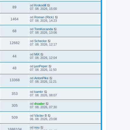
od
Krokodill
89
07. 08. 2026, 15:00
od
Roman (Rick)
1464
07. 08. 2026, 14:23
od
TomKocanda
68
07. 08. 2026, 13:06
od
Schecke
12682
07. 08. 2026, 12:17
od
MiX
44
07. 08. 2026, 12:04
od
justPeper
48
07. 08. 2026, 11:50
od
AntonPike
13368
07. 08. 2026, 11:21
od
kamkr
353
07. 08. 2026, 08:07
od
dvader
305
07. 08. 2026, 07:30
od
Václav B
509
06. 08. 2026, 23:08
od
nou
1686104