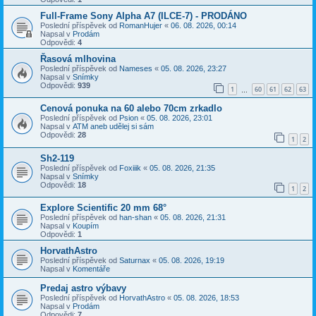
Full-Frame Sony Alpha A7 (ILCE-7) - PRODÁNO
Poslední příspěvek od
RomanHujer
«
06. 08. 2026, 00:14
Napsal v
Prodám
Odpovědi:
4
Řasová mlhovina
Poslední příspěvek od
Nameses
«
05. 08. 2026, 23:27
Napsal v
Snímky
Odpovědi:
939
1
60
61
62
63
…
Cenová ponuka na 60 alebo 70cm zrkadlo
Poslední příspěvek od
Psion
«
05. 08. 2026, 23:01
Napsal v
ATM aneb udělej si sám
Odpovědi:
28
1
2
Sh2-119
Poslední příspěvek od
Foxiiik
«
05. 08. 2026, 21:35
Napsal v
Snímky
Odpovědi:
18
1
2
Explore Scientific 20 mm 68°
Poslední příspěvek od
han-shan
«
05. 08. 2026, 21:31
Napsal v
Koupím
Odpovědi:
1
HorvathAstro
Poslední příspěvek od
Saturnax
«
05. 08. 2026, 19:19
Napsal v
Komentáře
Predaj astro výbavy
Poslední příspěvek od
HorvathAstro
«
05. 08. 2026, 18:53
Napsal v
Prodám
Odpovědi:
7