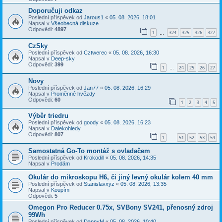
Doporučuji odkaz
Poslední příspěvek od
Jarous1
«
05. 08. 2026, 18:01
Napsal v
Všeobecná diskuze
Odpovědi:
4897
1
324
325
326
327
…
CzSky
Poslední příspěvek od
Cztwerec
«
05. 08. 2026, 16:30
Napsal v
Deep-sky
Odpovědi:
399
1
24
25
26
27
…
Novy
Poslední příspěvek od
Jan77
«
05. 08. 2026, 16:29
Napsal v
Proměnné hvězdy
Odpovědi:
60
1
2
3
4
5
Výběr triedru
Poslední příspěvek od
goody
«
05. 08. 2026, 16:23
Napsal v
Dalekohledy
Odpovědi:
807
1
51
52
53
54
…
Samostatná Go-To montáž s ovladačem
Poslední příspěvek od
Krokodill
«
05. 08. 2026, 14:35
Napsal v
Prodám
Okulár do mikroskopu H6, či jiný levný okulár kolem 40 mm
Poslední příspěvek od
Stanislavxyz
«
05. 08. 2026, 13:35
Napsal v
Koupím
Odpovědi:
5
Omegon Pro Reducer 0.75x, SVBony SV241, přenosný zdroj
99Wh
Poslední příspěvek od
DannyM
«
05. 08. 2026, 10:40