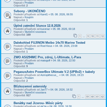
Napsal v
Prodám
Odpovědi:
2
Svbony - UKONČENO
Poslední příspěvek od
Karel1
«
05. 08. 2026, 06:55
Napsal v
Koupím
Odpovědi:
1
Úplné zatmění Slunce 12.8.2026
Poslední příspěvek od
kuceraz
«
05. 08. 2026, 00:18
Napsal v
Sluneční soustava
Odpovědi:
169
1
9
10
11
12
…
Dalekohled FUJINON Meibo 14x70 Marine Tested
Poslední příspěvek od
Roel Keus
«
04. 08. 2026, 23:08
Napsal v
Prodám
Odpovědi:
1
ZWO ASI294MC Pro, zdroj, L-Ultimate, L-Para
Poslední příspěvek od
matogolf
«
04. 08. 2026, 22:50
Napsal v
Prodám
Odpovědi:
9
PegasusAstro PowerBox Ultimate V.2 (UPBv2) + kabely
Poslední příspěvek od
Astropithecus_.
«
04. 08. 2026, 19:23
Napsal v
Prodám
Odpovědi:
2
Blízkozemní asteroidy
Poslední příspěvek od
Jan77
«
04. 08. 2026, 18:32
Napsal v
Sluneční soustava
Odpovědi:
917
1
59
60
61
62
…
Benátky nad Jizerou- Měsíc párty
Poslední příspěvek od
ok1in
«
04. 08. 2026, 16:30