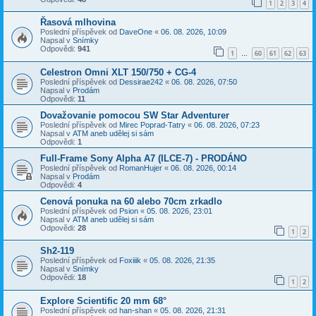
1
2
3
4
Řasová mlhovina
Poslední příspěvek od
DaveOne
«
06. 08. 2026, 10:09
Napsal v
Snímky
Odpovědi:
941
1
60
61
62
63
…
Celestron Omni XLT 150/750 + CG-4
Poslední příspěvek od
Dessirae242
«
06. 08. 2026, 07:50
Napsal v
Prodám
Odpovědi:
11
Dovažovanie pomocou SW Star Adventurer
Poslední příspěvek od
Mirec Poprad-Tatry
«
06. 08. 2026, 07:23
Napsal v
ATM aneb udělej si sám
Odpovědi:
1
Full-Frame Sony Alpha A7 (ILCE-7) - PRODÁNO
Poslední příspěvek od
RomanHujer
«
06. 08. 2026, 00:14
Napsal v
Prodám
Odpovědi:
4
Cenová ponuka na 60 alebo 70cm zrkadlo
Poslední příspěvek od
Psion
«
05. 08. 2026, 23:01
Napsal v
ATM aneb udělej si sám
Odpovědi:
28
1
2
Sh2-119
Poslední příspěvek od
Foxiiik
«
05. 08. 2026, 21:35
Napsal v
Snímky
Odpovědi:
18
1
2
Explore Scientific 20 mm 68°
Poslední příspěvek od
han-shan
«
05. 08. 2026, 21:31