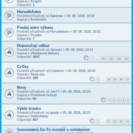
Napsal v
Koupím
Odpovědi:
1
HorvathAstro
Poslední příspěvek od
Saturnax
«
05. 08. 2026, 19:19
Napsal v
Komentáře
Predaj astro výbavy
Poslední příspěvek od
HorvathAstro
«
05. 08. 2026, 18:53
Napsal v
Prodám
Odpovědi:
7
Doporučuji odkaz
Poslední příspěvek od
Jarous1
«
05. 08. 2026, 18:01
Napsal v
Všeobecná diskuze
Odpovědi:
4897
1
324
325
326
327
…
CzSky
Poslední příspěvek od
Cztwerec
«
05. 08. 2026, 16:30
Napsal v
Deep-sky
Odpovědi:
399
1
24
25
26
27
…
Novy
Poslední příspěvek od
Jan77
«
05. 08. 2026, 16:29
Napsal v
Proměnné hvězdy
Odpovědi:
60
1
2
3
4
5
Výběr triedru
Poslední příspěvek od
goody
«
05. 08. 2026, 16:23
Napsal v
Dalekohledy
Odpovědi:
807
1
51
52
53
54
…
Samostatná Go-To montáž s ovladačem