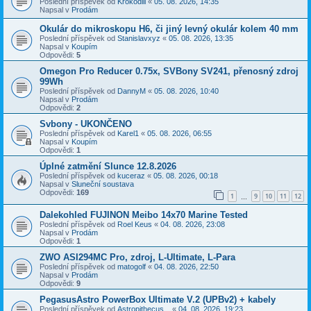
Poslední příspěvek od
Krokodill
«
05. 08. 2026, 14:35
Napsal v
Prodám
Okulár do mikroskopu H6, či jiný levný okulár kolem 40 mm
Poslední příspěvek od
Stanislavxyz
«
05. 08. 2026, 13:35
Napsal v
Koupím
Odpovědi:
5
Omegon Pro Reducer 0.75x, SVBony SV241, přenosný zdroj
99Wh
Poslední příspěvek od
DannyM
«
05. 08. 2026, 10:40
Napsal v
Prodám
Odpovědi:
2
Svbony - UKONČENO
Poslední příspěvek od
Karel1
«
05. 08. 2026, 06:55
Napsal v
Koupím
Odpovědi:
1
Úplné zatmění Slunce 12.8.2026
Poslední příspěvek od
kuceraz
«
05. 08. 2026, 00:18
Napsal v
Sluneční soustava
Odpovědi:
169
1
9
10
11
12
…
Dalekohled FUJINON Meibo 14x70 Marine Tested
Poslední příspěvek od
Roel Keus
«
04. 08. 2026, 23:08
Napsal v
Prodám
Odpovědi:
1
ZWO ASI294MC Pro, zdroj, L-Ultimate, L-Para
Poslední příspěvek od
matogolf
«
04. 08. 2026, 22:50
Napsal v
Prodám
Odpovědi:
9
PegasusAstro PowerBox Ultimate V.2 (UPBv2) + kabely
Poslední příspěvek od
Astropithecus_.
«
04. 08. 2026, 19:23