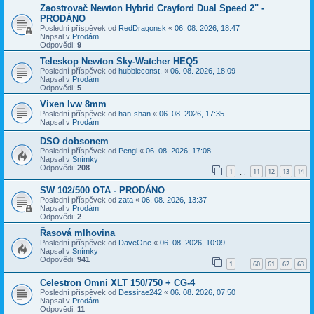
Zaostrovač Newton Hybrid Crayford Dual Speed 2" -
PRODÁNO
Poslední příspěvek od
RedDragonsk
«
06. 08. 2026, 18:47
Napsal v
Prodám
Odpovědi:
9
Teleskop Newton Sky-Watcher HEQ5
Poslední příspěvek od
hubbleconst.
«
06. 08. 2026, 18:09
Napsal v
Prodám
Odpovědi:
5
Vixen lvw 8mm
Poslední příspěvek od
han-shan
«
06. 08. 2026, 17:35
Napsal v
Prodám
DSO dobsonem
Poslední příspěvek od
Pengi
«
06. 08. 2026, 17:08
Napsal v
Snímky
Odpovědi:
208
1
11
12
13
14
…
SW 102/500 OTA - PRODÁNO
Poslední příspěvek od
zata
«
06. 08. 2026, 13:37
Napsal v
Prodám
Odpovědi:
2
Řasová mlhovina
Poslední příspěvek od
DaveOne
«
06. 08. 2026, 10:09
Napsal v
Snímky
Odpovědi:
941
1
60
61
62
63
…
Celestron Omni XLT 150/750 + CG-4
Poslední příspěvek od
Dessirae242
«
06. 08. 2026, 07:50
Napsal v
Prodám
Odpovědi:
11