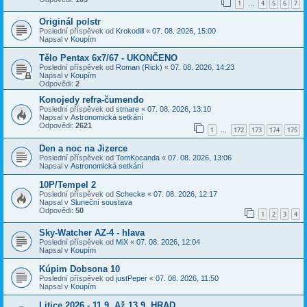
1
4
5
6
7
…
Originál polstr
Poslední příspěvek od
Krokodill
«
07. 08. 2026, 15:00
Napsal v
Koupím
Tělo Pentax 6x7/67 - UKONČENO
Poslední příspěvek od
Roman (Rick)
«
07. 08. 2026, 14:23
Napsal v
Koupím
Odpovědi:
2
Konojedy refra-čumendo
Poslední příspěvek od
stmare
«
07. 08. 2026, 13:10
Napsal v
Astronomická setkání
Odpovědi:
2621
1
172
173
174
175
…
Den a noc na Jizerce
Poslední příspěvek od
TomKocanda
«
07. 08. 2026, 13:06
Napsal v
Astronomická setkání
10P/Tempel 2
Poslední příspěvek od
Schecke
«
07. 08. 2026, 12:17
Napsal v
Sluneční soustava
Odpovědi:
50
1
2
3
4
Sky-Watcher AZ-4 - hlava
Poslední příspěvek od
MiX
«
07. 08. 2026, 12:04
Napsal v
Koupím
Kúpim Dobsona 10
Poslední příspěvek od
justPeper
«
07. 08. 2026, 11:50
Napsal v
Koupím
Litice 2026 - 11.9. Až 13.9. HRAD