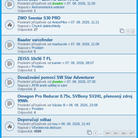
Poslední příspěvek od
dvader
«
07. 08. 2026, 11:30
Napsal v
Astronomická setkání
Odpovědi:
1
ZWO Seestar S30 PRO
Poslední příspěvek od
AntonPike
«
07. 08. 2026, 11:21
Napsal v
Chytré dalekohledy
Odpovědi:
27
1
2
Baader variofinder
Poslední příspěvek od
marbucek
«
07. 08. 2026, 11:08
Napsal v
Prodám
Odpovědi:
5
ZEISS 10x56 T FL
Poslední příspěvek od
kamkr
«
07. 08. 2026, 08:07
Napsal v
Prodám
Odpovědi:
1
Dovažování pomocí SW Star Adventurer
Poslední příspěvek od
dvader
«
07. 08. 2026, 07:30
Napsal v
ATM aneb udělej si sám
Odpovědi:
2
Omegon Pro Reducer 0.75x, SVBony SV241, přenosný zdroj
99Wh
Poslední příspěvek od
Václav B
«
06. 08. 2026, 23:08
Napsal v
Prodám
Odpovědi:
4
Doporučuji odkaz
Poslední příspěvek od
nou
«
06. 08. 2026, 21:43
Napsal v
Všeobecná diskuze
Odpovědi:
4898
1
324
325
326
327
…