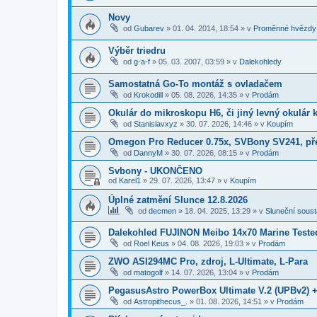
Novy
od
Gubarev
»
01. 04. 2014, 18:54
» v
Proměnné hvězdy
Výběr triedru
od
g-a-f
»
05. 03. 2007, 03:59
» v
Dalekohledy
Samostatná Go-To montáž s ovladačem
od
Krokodill
»
05. 08. 2026, 14:35
» v
Prodám
Okulár do mikroskopu H6, či jiný levný okulár
od
Stanislavxyz
»
30. 07. 2026, 14:46
» v
Koupím
Omegon Pro Reducer 0.75x, SVBony SV241, př
od
DannyM
»
30. 07. 2026, 08:15
» v
Prodám
Svbony - UKONČENO
od
Karel1
»
29. 07. 2026, 13:47
» v
Koupím
Úplné zatmění Slunce 12.8.2026
od
decmen
»
18. 04. 2025, 13:29
» v
Sluneční sous
Dalekohled FUJINON Meibo 14x70 Marine Teste
od
Roel Keus
»
04. 08. 2026, 19:03
» v
Prodám
ZWO ASI294MC Pro, zdroj, L-Ultimate, L-Para
od
matogolf
»
14. 07. 2026, 13:04
» v
Prodám
PegasusAstro PowerBox Ultimate V.2 (UPBv2) +
od
Astropithecus_.
»
01. 08. 2026, 14:51
» v
Prodám