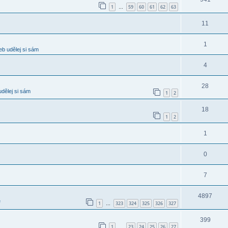
1
59
60
61
62
63
…
11
1
b udělej si sám
4
28
dělej si sám
1
2
18
1
2
1
0
7
4897
e
1
323
324
325
326
327
…
399
1
23
24
25
26
27
…