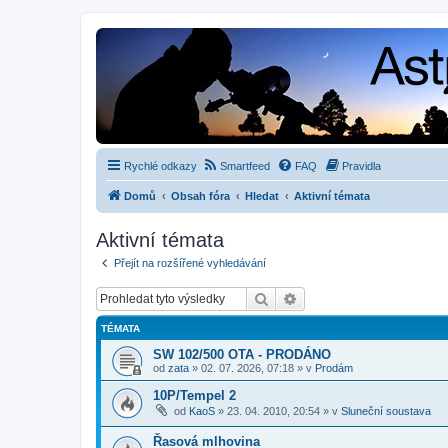
Rychlé odkazy
Smartfeed
FAQ
Pravidla
Domů
Obsah fóra
Hledat
Aktivní témata
Aktivní témata
Přejít na rozšířené vyhledávání
Hledat
Pokročilé hledání
TÉMATA
SW 102/500 OTA - PRODÁNO
od
zata
»
02. 07. 2026, 07:18
» v
Prodám
10P/Tempel 2
od
KaoS
»
23. 04. 2010, 20:54
» v
Sluneční soustava
Řasová mlhovina