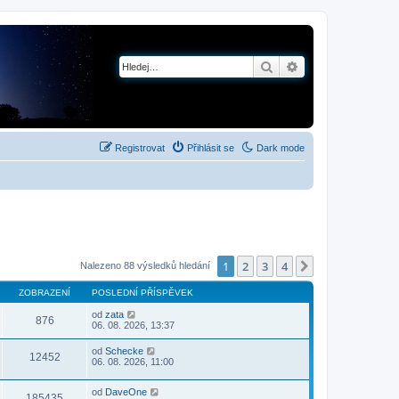
Hledat
Pokročilé hledání
Registrovat
Přihlásit se
Dark mode
1
2
3
4
Další
Nalezeno 88 výsledků hledání
ZOBRAZENÍ
POSLEDNÍ PŘÍSPĚVEK
od
zata
876
06. 08. 2026, 13:37
od
Schecke
12452
06. 08. 2026, 11:00
od
DaveOne
185435