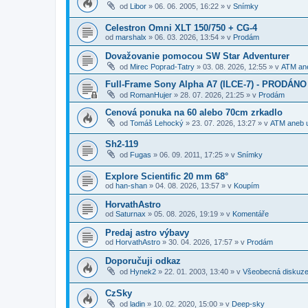
od
Libor
»
06. 06. 2005, 16:22
» v
Snímky
Celestron Omni XLT 150/750 + CG-4
od
marshalx
»
06. 03. 2026, 13:54
» v
Prodám
Dovažovanie pomocou SW Star Adventurer
od
Mirec Poprad-Tatry
»
03. 08. 2026, 12:55
» v
ATM ane
Full-Frame Sony Alpha A7 (ILCE-7) - PRODÁNO
od
RomanHujer
»
28. 07. 2026, 21:25
» v
Prodám
Cenová ponuka na 60 alebo 70cm zrkadlo
od
Tomáš Lehocký
»
23. 07. 2026, 13:27
» v
ATM aneb u
Sh2-119
od
Fugas
»
06. 09. 2011, 17:25
» v
Snímky
Explore Scientific 20 mm 68°
od
han-shan
»
04. 08. 2026, 13:57
» v
Koupím
HorvathAstro
od
Saturnax
»
05. 08. 2026, 19:19
» v
Komentáře
Predaj astro výbavy
od
HorvathAstro
»
30. 04. 2026, 17:57
» v
Prodám
Doporučuji odkaz
od
Hynek2
»
22. 01. 2003, 13:40
» v
Všeobecná diskuz
CzSky
od
ladin
»
10. 02. 2020, 15:00
» v
Deep-sky