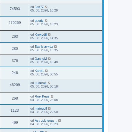
od
Jan77
74593
05. 08. 2026, 16:29
od
goody
270269
05. 08. 2026, 16:23
od
Krokodill
263
05. 08. 2026, 14:35
od
Stanislavxyz
280
05. 08. 2026, 13:35
od
DannyM
376
05. 08. 2026, 10:40
od
Karel1
246
05. 08. 2026, 06:55
od
kuceraz
46209
05. 08. 2026, 00:18
od
Roel Keus
268
04. 08. 2026, 23:08
od
matogolf
1123
04. 08. 2026, 22:50
od
Astropithecus_.
469
04. 08. 2026, 19:23