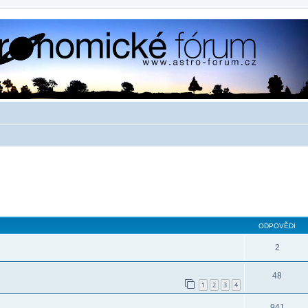
ODPOVĚDI
2
48
1
2
3
4
941