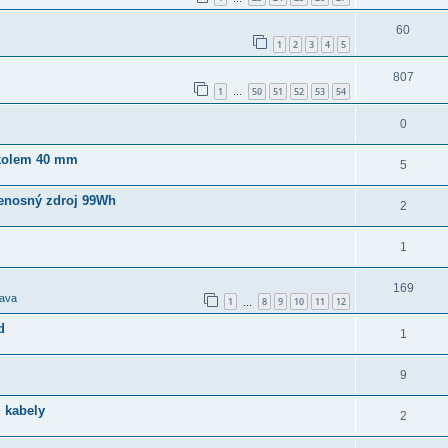
60
1
2
3
4
5
807
1
50
51
52
53
54
…
0
 kolem 40 mm
5
enosný zdroj 99Wh
2
1
169
tava
1
8
9
10
11
12
…
d
1
9
 kabely
2