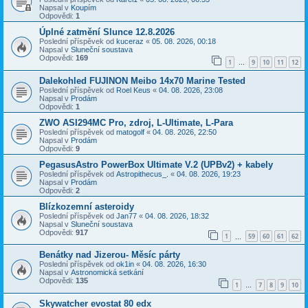
Napsal v
Koupím
Odpovědi:
1
Úplné zatmění Slunce 12.8.2026
Poslední příspěvek od
kuceraz
«
05. 08. 2026, 00:18
Napsal v
Sluneční soustava
Odpovědi:
169
1
9
10
11
12
…
Dalekohled FUJINON Meibo 14x70 Marine Tested
Poslední příspěvek od
Roel Keus
«
04. 08. 2026, 23:08
Napsal v
Prodám
Odpovědi:
1
ZWO ASI294MC Pro, zdroj, L-Ultimate, L-Para
Poslední příspěvek od
matogolf
«
04. 08. 2026, 22:50
Napsal v
Prodám
Odpovědi:
9
PegasusAstro PowerBox Ultimate V.2 (UPBv2) + kabely
Poslední příspěvek od
Astropithecus_.
«
04. 08. 2026, 19:23
Napsal v
Prodám
Odpovědi:
2
Blízkozemní asteroidy
Poslední příspěvek od
Jan77
«
04. 08. 2026, 18:32
Napsal v
Sluneční soustava
Odpovědi:
917
1
59
60
61
62
…
Benátky nad Jizerou- Měsíc párty
Poslední příspěvek od
ok1in
«
04. 08. 2026, 16:30
Napsal v
Astronomická setkání
Odpovědi:
135
1
7
8
9
10
…
Skywatcher evostat 80 edx