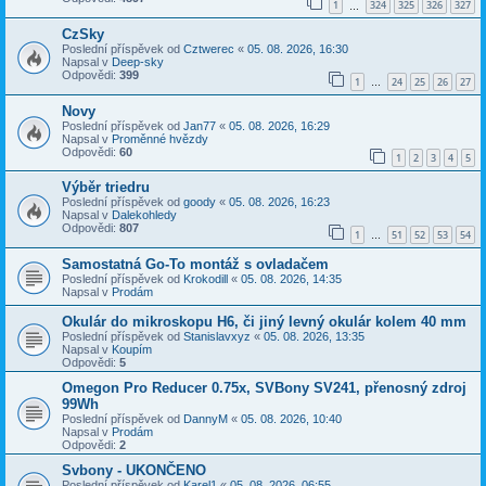
1
324
325
326
327
…
CzSky
Poslední příspěvek od
Cztwerec
«
05. 08. 2026, 16:30
Napsal v
Deep-sky
Odpovědi:
399
1
24
25
26
27
…
Novy
Poslední příspěvek od
Jan77
«
05. 08. 2026, 16:29
Napsal v
Proměnné hvězdy
Odpovědi:
60
1
2
3
4
5
Výběr triedru
Poslední příspěvek od
goody
«
05. 08. 2026, 16:23
Napsal v
Dalekohledy
Odpovědi:
807
1
51
52
53
54
…
Samostatná Go-To montáž s ovladačem
Poslední příspěvek od
Krokodill
«
05. 08. 2026, 14:35
Napsal v
Prodám
Okulár do mikroskopu H6, či jiný levný okulár kolem 40 mm
Poslední příspěvek od
Stanislavxyz
«
05. 08. 2026, 13:35
Napsal v
Koupím
Odpovědi:
5
Omegon Pro Reducer 0.75x, SVBony SV241, přenosný zdroj
99Wh
Poslední příspěvek od
DannyM
«
05. 08. 2026, 10:40
Napsal v
Prodám
Odpovědi:
2
Svbony - UKONČENO
Poslední příspěvek od
Karel1
«
05. 08. 2026, 06:55