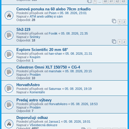
1
60
61
62
63
…
Cenová ponuka na 60 alebo 70cm zrkadlo
Poslední příspěvek od
Psion
«
05. 08. 2026, 23:01
Napsal v
ATM aneb udělej si sám
Odpovědi:
28
1
2
Sh2-119
Poslední příspěvek od
Foxiiik
«
05. 08. 2026, 21:35
Napsal v
Snímky
Odpovědi:
18
1
2
Explore Scientific 20 mm 68°
Poslední příspěvek od
han-shan
«
05. 08. 2026, 21:31
Napsal v
Koupím
Odpovědi:
1
Celestron Omni XLT 150/750 + CG-4
Poslední příspěvek od
marshalx
«
05. 08. 2026, 20:15
Napsal v
Prodám
Odpovědi:
10
HorvathAstro
Poslední příspěvek od
Saturnax
«
05. 08. 2026, 19:19
Napsal v
Komentáře
Predaj astro výbavy
Poslední příspěvek od
HorvathAstro
«
05. 08. 2026, 18:53
Napsal v
Prodám
Odpovědi:
7
Doporučuji odkaz
Poslední příspěvek od
Jarous1
«
05. 08. 2026, 18:01
Napsal v
Všeobecná diskuze
Odpovědi:
4897