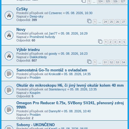
1
324
325
326
327
…
CzSky
Poslední příspěvek od
Cztwerec
«
05. 08. 2026, 16:30
Napsal v
Deep-sky
Odpovědi:
399
1
24
25
26
27
…
Novy
Poslední příspěvek od
Jan77
«
05. 08. 2026, 16:29
Napsal v
Proměnné hvězdy
Odpovědi:
60
1
2
3
4
5
Výběr triedru
Poslední příspěvek od
goody
«
05. 08. 2026, 16:23
Napsal v
Dalekohledy
Odpovědi:
807
1
51
52
53
54
…
Samostatná Go-To montáž s ovladačem
Poslední příspěvek od
Krokodill
«
05. 08. 2026, 14:35
Napsal v
Prodám
Okulár do mikroskopu H6, či jiný levný okulár kolem 40 mm
Poslední příspěvek od
Stanislavxyz
«
05. 08. 2026, 13:35
Napsal v
Koupím
Odpovědi:
5
Omegon Pro Reducer 0.75x, SVBony SV241, přenosný zdroj
99Wh
Poslední příspěvek od
DannyM
«
05. 08. 2026, 10:40
Napsal v
Prodám
Odpovědi:
2
Svbony - UKONČENO
Poslední příspěvek od
Karel1
«
05. 08. 2026, 06:55