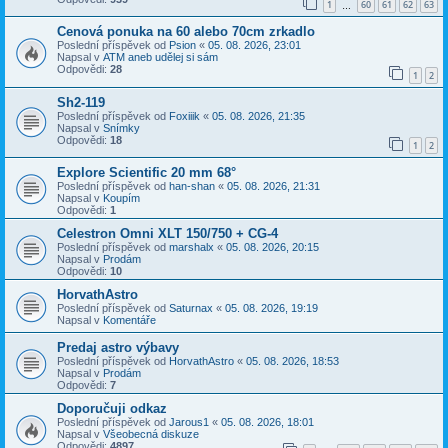
1
60
61
62
63
…
Cenová ponuka na 60 alebo 70cm zrkadlo
Poslední příspěvek od
Psion
«
05. 08. 2026, 23:01
Napsal v
ATM aneb udělej si sám
Odpovědi:
28
1
2
Sh2-119
Poslední příspěvek od
Foxiiik
«
05. 08. 2026, 21:35
Napsal v
Snímky
Odpovědi:
18
1
2
Explore Scientific 20 mm 68°
Poslední příspěvek od
han-shan
«
05. 08. 2026, 21:31
Napsal v
Koupím
Odpovědi:
1
Celestron Omni XLT 150/750 + CG-4
Poslední příspěvek od
marshalx
«
05. 08. 2026, 20:15
Napsal v
Prodám
Odpovědi:
10
HorvathAstro
Poslední příspěvek od
Saturnax
«
05. 08. 2026, 19:19
Napsal v
Komentáře
Predaj astro výbavy
Poslední příspěvek od
HorvathAstro
«
05. 08. 2026, 18:53
Napsal v
Prodám
Odpovědi:
7
Doporučuji odkaz
Poslední příspěvek od
Jarous1
«
05. 08. 2026, 18:01
Napsal v
Všeobecná diskuze
Odpovědi:
4897