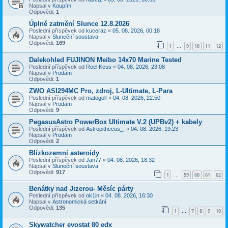
Napsal v
Koupím
Odpovědi:
1
Úplné zatmění Slunce 12.8.2026
Poslední příspěvek od
kuceraz
«
05. 08. 2026, 00:18
Napsal v
Sluneční soustava
Odpovědi:
169
1
9
10
11
12
…
Dalekohled FUJINON Meibo 14x70 Marine Tested
Poslední příspěvek od
Roel Keus
«
04. 08. 2026, 23:08
Napsal v
Prodám
Odpovědi:
1
ZWO ASI294MC Pro, zdroj, L-Ultimate, L-Para
Poslední příspěvek od
matogolf
«
04. 08. 2026, 22:50
Napsal v
Prodám
Odpovědi:
9
PegasusAstro PowerBox Ultimate V.2 (UPBv2) + kabely
Poslední příspěvek od
Astropithecus_.
«
04. 08. 2026, 19:23
Napsal v
Prodám
Odpovědi:
2
Blízkozemní asteroidy
Poslední příspěvek od
Jan77
«
04. 08. 2026, 18:32
Napsal v
Sluneční soustava
Odpovědi:
917
1
59
60
61
62
…
Benátky nad Jizerou- Měsíc párty
Poslední příspěvek od
ok1in
«
04. 08. 2026, 16:30
Napsal v
Astronomická setkání
Odpovědi:
135
1
7
8
9
10
…
Skywatcher evostat 80 edx