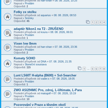
Poslední příspěvek od
han-shan
«
08. 08. 2026, 10:25
Napsal v
Prodám
Odpovědi:
2
Fotky ze stolku
Poslední příspěvek od
aquarius
«
08. 08. 2026, 08:53
Napsal v
Snímky
Odpovědi:
45
1
2
3
4
adaptér Nikon1 na T2 - ZRUŠENO
Poslední příspěvek od
koura
«
08. 08. 2026, 06:01
Napsal v
Prodám
Odpovědi:
1
Vixen lvw 8mm
Poslední příspěvek od
han-shan
«
07. 08. 2026, 23:36
Napsal v
Prodám
Odpovědi:
2
Komety SOHO
Poslední příspěvek od
DNA
«
07. 08. 2026, 21:35
Napsal v
Sluneční soustava
Odpovědi:
115
1
5
6
7
8
…
Lunt LS60T H-alpha (B600) + Sol-Searcher
Poslední příspěvek od
vader.s
«
07. 08. 2026, 18:05
Napsal v
Prodám
Odpovědi:
1
ZWO ASI294MC Pro, zdroj, L-Ultimate, L-Para
Poslední příspěvek od
matogolf
«
07. 08. 2026, 15:19
Napsal v
Prodám
Odpovědi:
10
Pozorování v Praze a těsném okolí
Poslední příspěvek od
wizzard87
«
07. 08. 2026, 15:05