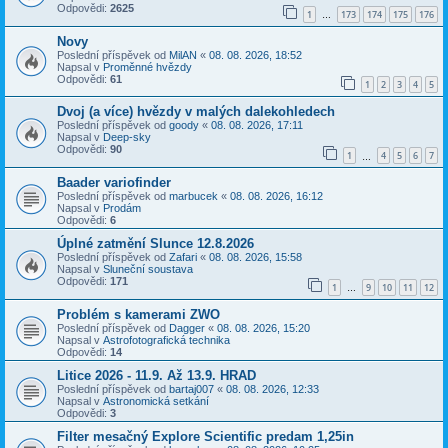
Odpovědi:
2625
1
173
174
175
176
…
Novy
Poslední příspěvek od
MilAN
«
08. 08. 2026, 18:52
Napsal v
Proměnné hvězdy
Odpovědi:
61
1
2
3
4
5
Dvoj (a více) hvězdy v malých dalekohledech
Poslední příspěvek od
goody
«
08. 08. 2026, 17:11
Napsal v
Deep-sky
Odpovědi:
90
1
4
5
6
7
…
Baader variofinder
Poslední příspěvek od
marbucek
«
08. 08. 2026, 16:12
Napsal v
Prodám
Odpovědi:
6
Úplné zatmění Slunce 12.8.2026
Poslední příspěvek od
Zafari
«
08. 08. 2026, 15:58
Napsal v
Sluneční soustava
Odpovědi:
171
1
9
10
11
12
…
Problém s kamerami ZWO
Poslední příspěvek od
Dagger
«
08. 08. 2026, 15:20
Napsal v
Astrofotografická technika
Odpovědi:
14
Litice 2026 - 11.9. Až 13.9. HRAD
Poslední příspěvek od
bartaj007
«
08. 08. 2026, 12:33
Napsal v
Astronomická setkání
Odpovědi:
3
Filter mesačný Explore Scientific predam 1,25in