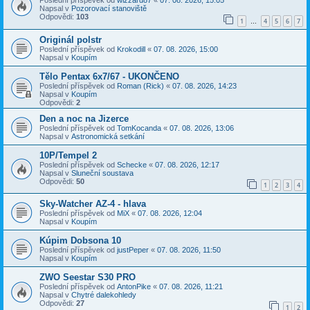
Napsal v
Pozorovací stanoviště
Odpovědi:
103
1
4
5
6
7
…
Originál polstr
Poslední příspěvek od
Krokodill
«
07. 08. 2026, 15:00
Napsal v
Koupím
Tělo Pentax 6x7/67 - UKONČENO
Poslední příspěvek od
Roman (Rick)
«
07. 08. 2026, 14:23
Napsal v
Koupím
Odpovědi:
2
Den a noc na Jizerce
Poslední příspěvek od
TomKocanda
«
07. 08. 2026, 13:06
Napsal v
Astronomická setkání
10P/Tempel 2
Poslední příspěvek od
Schecke
«
07. 08. 2026, 12:17
Napsal v
Sluneční soustava
Odpovědi:
50
1
2
3
4
Sky-Watcher AZ-4 - hlava
Poslední příspěvek od
MiX
«
07. 08. 2026, 12:04
Napsal v
Koupím
Kúpim Dobsona 10
Poslední příspěvek od
justPeper
«
07. 08. 2026, 11:50
Napsal v
Koupím
ZWO Seestar S30 PRO
Poslední příspěvek od
AntonPike
«
07. 08. 2026, 11:21
Napsal v
Chytré dalekohledy
Odpovědi:
27
1
2