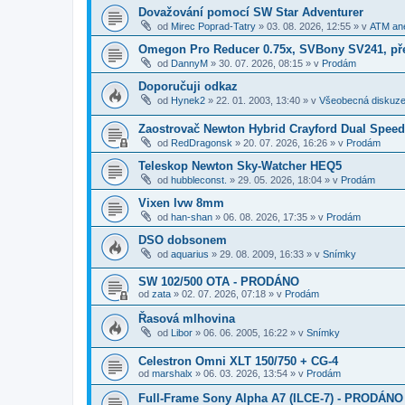
Dovažování pomocí SW Star Adventurer
od
Mirec Poprad-Tatry
»
03. 08. 2026, 12:55
» v
ATM ane
Omegon Pro Reducer 0.75x, SVBony SV241, př
od
DannyM
»
30. 07. 2026, 08:15
» v
Prodám
Doporučuji odkaz
od
Hynek2
»
22. 01. 2003, 13:40
» v
Všeobecná diskuz
Zaostrovač Newton Hybrid Crayford Dual Spee
od
RedDragonsk
»
20. 07. 2026, 16:26
» v
Prodám
Teleskop Newton Sky-Watcher HEQ5
od
hubbleconst.
»
29. 05. 2026, 18:04
» v
Prodám
Vixen lvw 8mm
od
han-shan
»
06. 08. 2026, 17:35
» v
Prodám
DSO dobsonem
od
aquarius
»
29. 08. 2009, 16:33
» v
Snímky
SW 102/500 OTA - PRODÁNO
od
zata
»
02. 07. 2026, 07:18
» v
Prodám
Řasová mlhovina
od
Libor
»
06. 06. 2005, 16:22
» v
Snímky
Celestron Omni XLT 150/750 + CG-4
od
marshalx
»
06. 03. 2026, 13:54
» v
Prodám
Full-Frame Sony Alpha A7 (ILCE-7) - PRODÁNO