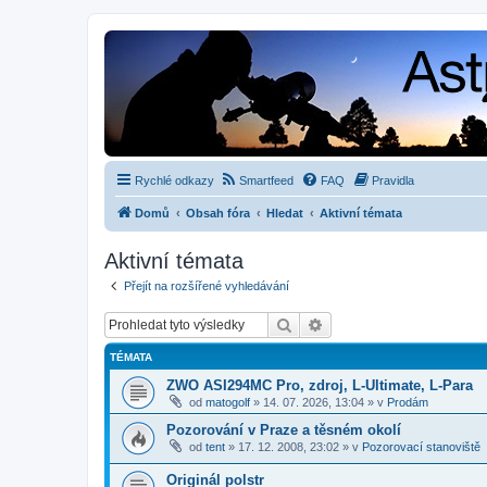
Rychlé odkazy
Smartfeed
FAQ
Pravidla
Domů
Obsah fóra
Hledat
Aktivní témata
Aktivní témata
Přejít na rozšířené vyhledávání
Hledat
Pokročilé hledání
TÉMATA
ZWO ASI294MC Pro, zdroj, L-Ultimate, L-Para
od
matogolf
»
14. 07. 2026, 13:04
» v
Prodám
Pozorování v Praze a těsném okolí
od
tent
»
17. 12. 2008, 23:02
» v
Pozorovací stanoviště
Originál polstr