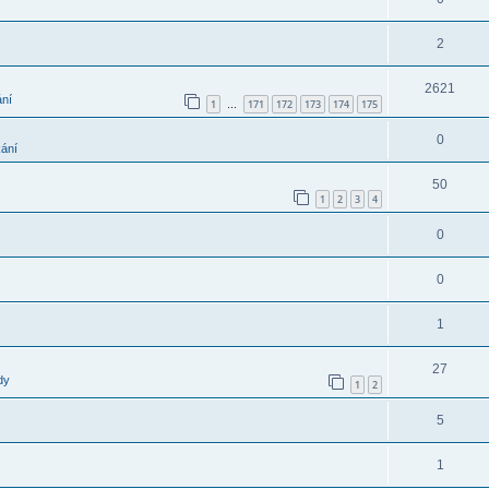
2
2621
ání
1
171
172
173
174
175
…
0
kání
50
1
2
3
4
0
0
1
27
dy
1
2
5
1