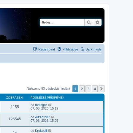
Hledat
Pokročilé hledání
Registrovat
Přihlásit se
Dark mode
1
2
3
4
Další
Nalezeno 93 výsledků hledání
ZOBRAZENÍ
POSLEDNÍ PŘÍSPĚVEK
od
matogolf
1155
07. 08. 2026, 15:19
od
wizzard87
126545
07. 08. 2026, 15:05
od
Krokodill
14