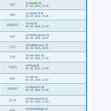
od
dvader
267
07. 08. 2026, 07:30
od
Václav B
485
06. 08. 2026, 23:08
od
nou
1685872
06. 08. 2026, 21:43
od
RedDragonsk
940
06. 08. 2026, 18:47
od
hubbleconst.
1121
06. 08. 2026, 18:09
od
han-shan
108
06. 08. 2026, 17:35
od
Pengi
73815
06. 08. 2026, 17:08
od
zata
935
06. 08. 2026, 13:37
od
DaveOne
185497
06. 08. 2026, 10:09
od
Dessirae242
2176
06. 08. 2026, 07:50
od
RomanHujer
605