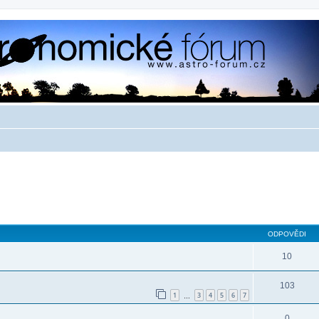
ODPOVĚDI
10
103
1
3
4
5
6
7
…
0