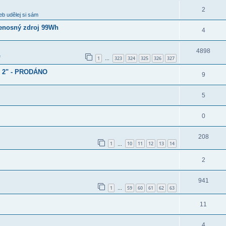
2
b udělej si sám
enosný zdroj 99Wh
4
4898
e
1
323
324
325
326
327
…
d 2" - PRODÁNO
9
5
0
208
1
10
11
12
13
14
…
2
941
1
59
60
61
62
63
…
11
4