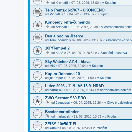
od
Krokodill
»
07. 08. 2026, 15:00
» v
Koupím
Tělo Pentax 6x7/67 - UKONČENO
od
Michal1
»
18. 04. 2017, 13:46
» v
Koupím
Konojedy refra-čumendo
od
Artaban
»
21. 05. 2017, 20:39
» v
Astronomická setk
Den a noc na Jizerce
od
TomKocanda
»
07. 08. 2026, 13:06
» v
Astronomická set
10P/Tempel 2
od
KaoS
»
23. 04. 2010, 20:54
» v
Sluneční soustava
Sky-Watcher AZ-4 - hlava
od
MiX
»
07. 08. 2026, 12:04
» v
Koupím
Kúpim Dobsona 10
od
justPeper
»
07. 08. 2026, 11:50
» v
Koupím
Litice 2026 - 11.9. Až 13.9. HRAD
od
bartaj007
»
07. 08. 2026, 10:43
» v
Astronomická setkání
ZWO Seestar S30 PRO
od
Jacquess
»
06. 04. 2025, 19:26
» v
Chytré dalekohle
Baader variofinder
od
marbucek
»
19. 07. 2026, 13:33
» v
Prodám
ZEISS 10x56 T FL
od
kamkr
»
04. 08. 2026, 13:38
» v
Prodám