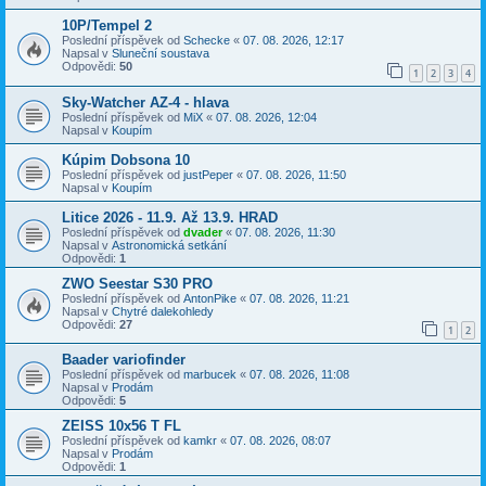
10P/Tempel 2
Poslední příspěvek od
Schecke
«
07. 08. 2026, 12:17
Napsal v
Sluneční soustava
Odpovědi:
50
1
2
3
4
Sky-Watcher AZ-4 - hlava
Poslední příspěvek od
MiX
«
07. 08. 2026, 12:04
Napsal v
Koupím
Kúpim Dobsona 10
Poslední příspěvek od
justPeper
«
07. 08. 2026, 11:50
Napsal v
Koupím
Litice 2026 - 11.9. Až 13.9. HRAD
Poslední příspěvek od
dvader
«
07. 08. 2026, 11:30
Napsal v
Astronomická setkání
Odpovědi:
1
ZWO Seestar S30 PRO
Poslední příspěvek od
AntonPike
«
07. 08. 2026, 11:21
Napsal v
Chytré dalekohledy
Odpovědi:
27
1
2
Baader variofinder
Poslední příspěvek od
marbucek
«
07. 08. 2026, 11:08
Napsal v
Prodám
Odpovědi:
5
ZEISS 10x56 T FL
Poslední příspěvek od
kamkr
«
07. 08. 2026, 08:07
Napsal v
Prodám
Odpovědi:
1