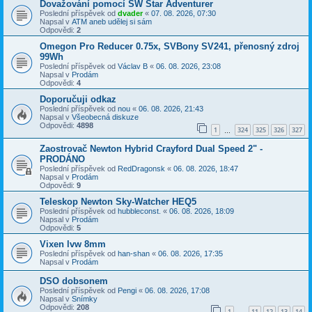
Dovažování pomocí SW Star Adventurer
Poslední příspěvek od
dvader
«
07. 08. 2026, 07:30
Napsal v
ATM aneb udělej si sám
Odpovědi:
2
Omegon Pro Reducer 0.75x, SVBony SV241, přenosný zdroj
99Wh
Poslední příspěvek od
Václav B
«
06. 08. 2026, 23:08
Napsal v
Prodám
Odpovědi:
4
Doporučuji odkaz
Poslední příspěvek od
nou
«
06. 08. 2026, 21:43
Napsal v
Všeobecná diskuze
Odpovědi:
4898
1
324
325
326
327
…
Zaostrovač Newton Hybrid Crayford Dual Speed 2" -
PRODÁNO
Poslední příspěvek od
RedDragonsk
«
06. 08. 2026, 18:47
Napsal v
Prodám
Odpovědi:
9
Teleskop Newton Sky-Watcher HEQ5
Poslední příspěvek od
hubbleconst.
«
06. 08. 2026, 18:09
Napsal v
Prodám
Odpovědi:
5
Vixen lvw 8mm
Poslední příspěvek od
han-shan
«
06. 08. 2026, 17:35
Napsal v
Prodám
DSO dobsonem
Poslední příspěvek od
Pengi
«
06. 08. 2026, 17:08
Napsal v
Snímky
Odpovědi:
208
1
11
12
13
14