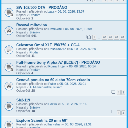
…
SW 102/500 OTA - PRODÁNO
Poslední příspěvek od
zata
«
06. 08. 2026, 13:37
Napsal v
Prodám
Odpovědi:
2
Řasová mlhovina
Poslední příspěvek od
DaveOne
«
06. 08. 2026, 10:09
Napsal v
Snímky
Odpovědi:
941
1
60
61
62
63
…
Celestron Omni XLT 150/750 + CG-4
Poslední příspěvek od
Dessirae242
«
06. 08. 2026, 07:50
Napsal v
Prodám
Odpovědi:
11
Full-Frame Sony Alpha A7 (ILCE-7) - PRODÁNO
Poslední příspěvek od
RomanHujer
«
06. 08. 2026, 00:14
Napsal v
Prodám
Odpovědi:
4
Cenová ponuka na 60 alebo 70cm zrkadlo
Poslední příspěvek od
Psion
«
05. 08. 2026, 23:01
Napsal v
ATM aneb udělej si sám
Odpovědi:
28
1
2
Sh2-119
Poslední příspěvek od
Foxiiik
«
05. 08. 2026, 21:35
Napsal v
Snímky
Odpovědi:
18
1
2
Explore Scientific 20 mm 68°
Poslední příspěvek od
han-shan
«
05. 08. 2026, 21:31
Napsal v
Koupím