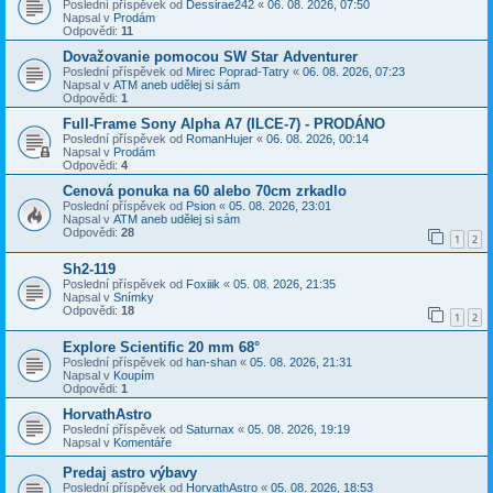
Poslední příspěvek od
Dessirae242
«
06. 08. 2026, 07:50
Napsal v
Prodám
Odpovědi:
11
Dovažovanie pomocou SW Star Adventurer
Poslední příspěvek od
Mirec Poprad-Tatry
«
06. 08. 2026, 07:23
Napsal v
ATM aneb udělej si sám
Odpovědi:
1
Full-Frame Sony Alpha A7 (ILCE-7) - PRODÁNO
Poslední příspěvek od
RomanHujer
«
06. 08. 2026, 00:14
Napsal v
Prodám
Odpovědi:
4
Cenová ponuka na 60 alebo 70cm zrkadlo
Poslední příspěvek od
Psion
«
05. 08. 2026, 23:01
Napsal v
ATM aneb udělej si sám
Odpovědi:
28
1
2
Sh2-119
Poslední příspěvek od
Foxiiik
«
05. 08. 2026, 21:35
Napsal v
Snímky
Odpovědi:
18
1
2
Explore Scientific 20 mm 68°
Poslední příspěvek od
han-shan
«
05. 08. 2026, 21:31
Napsal v
Koupím
Odpovědi:
1
HorvathAstro
Poslední příspěvek od
Saturnax
«
05. 08. 2026, 19:19
Napsal v
Komentáře
Predaj astro výbavy
Poslední příspěvek od
HorvathAstro
«
05. 08. 2026, 18:53