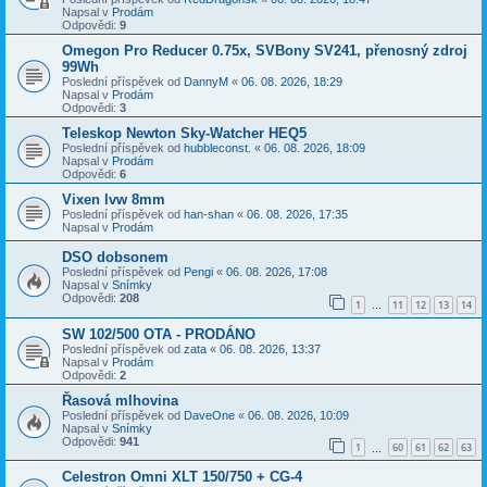
Napsal v
Prodám
Odpovědi:
9
Omegon Pro Reducer 0.75x, SVBony SV241, přenosný zdroj
99Wh
Poslední příspěvek od
DannyM
«
06. 08. 2026, 18:29
Napsal v
Prodám
Odpovědi:
3
Teleskop Newton Sky-Watcher HEQ5
Poslední příspěvek od
hubbleconst.
«
06. 08. 2026, 18:09
Napsal v
Prodám
Odpovědi:
6
Vixen lvw 8mm
Poslední příspěvek od
han-shan
«
06. 08. 2026, 17:35
Napsal v
Prodám
DSO dobsonem
Poslední příspěvek od
Pengi
«
06. 08. 2026, 17:08
Napsal v
Snímky
Odpovědi:
208
1
11
12
13
14
…
SW 102/500 OTA - PRODÁNO
Poslední příspěvek od
zata
«
06. 08. 2026, 13:37
Napsal v
Prodám
Odpovědi:
2
Řasová mlhovina
Poslední příspěvek od
DaveOne
«
06. 08. 2026, 10:09
Napsal v
Snímky
Odpovědi:
941
1
60
61
62
63
…
Celestron Omni XLT 150/750 + CG-4