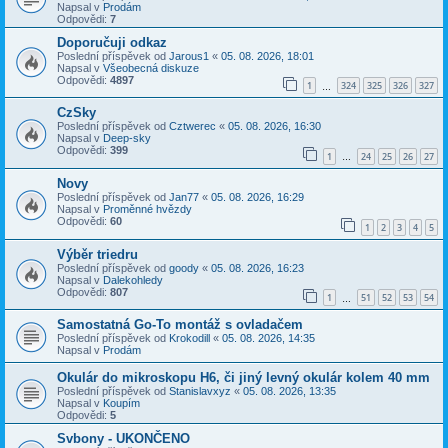
Napsal v
Prodám
Odpovědi:
7
Doporučuji odkaz
Poslední příspěvek od
Jarous1
«
05. 08. 2026, 18:01
Napsal v
Všeobecná diskuze
Odpovědi:
4897
1
324
325
326
327
…
CzSky
Poslední příspěvek od
Cztwerec
«
05. 08. 2026, 16:30
Napsal v
Deep-sky
Odpovědi:
399
1
24
25
26
27
…
Novy
Poslední příspěvek od
Jan77
«
05. 08. 2026, 16:29
Napsal v
Proměnné hvězdy
Odpovědi:
60
1
2
3
4
5
Výběr triedru
Poslední příspěvek od
goody
«
05. 08. 2026, 16:23
Napsal v
Dalekohledy
Odpovědi:
807
1
51
52
53
54
…
Samostatná Go-To montáž s ovladačem
Poslední příspěvek od
Krokodill
«
05. 08. 2026, 14:35
Napsal v
Prodám
Okulár do mikroskopu H6, či jiný levný okulár kolem 40 mm
Poslední příspěvek od
Stanislavxyz
«
05. 08. 2026, 13:35
Napsal v
Koupím
Odpovědi:
5
Svbony - UKONČENO