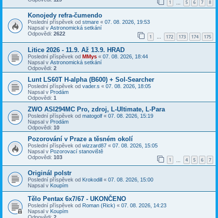
1
5
6
7
8
…
Konojedy refra-čumendo
Poslední příspěvek od
stmare
«
07. 08. 2026, 19:53
Napsal v
Astronomická setkání
Odpovědi:
2622
1
172
173
174
175
…
Litice 2026 - 11.9. Až 13.9. HRAD
Poslední příspěvek od
MMys
«
07. 08. 2026, 18:44
Napsal v
Astronomická setkání
Odpovědi:
2
Lunt LS60T H-alpha (B600) + Sol-Searcher
Poslední příspěvek od
vader.s
«
07. 08. 2026, 18:05
Napsal v
Prodám
Odpovědi:
1
ZWO ASI294MC Pro, zdroj, L-Ultimate, L-Para
Poslední příspěvek od
matogolf
«
07. 08. 2026, 15:19
Napsal v
Prodám
Odpovědi:
10
Pozorování v Praze a těsném okolí
Poslední příspěvek od
wizzard87
«
07. 08. 2026, 15:05
Napsal v
Pozorovací stanoviště
Odpovědi:
103
1
4
5
6
7
…
Originál polstr
Poslední příspěvek od
Krokodill
«
07. 08. 2026, 15:00
Napsal v
Koupím
Tělo Pentax 6x7/67 - UKONČENO
Poslední příspěvek od
Roman (Rick)
«
07. 08. 2026, 14:23
Napsal v
Koupím
Odpovědi:
2