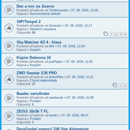
Den a noc na Jizerce
Poslední příspěvek od
TomKocanda
«
07. 08. 2026, 13:06
Napsal v
Astronomická setkání
10P/Tempel 2
Poslední příspěvek od
Schecke
«
07. 08. 2026, 12:17
Napsal v
Sluneční soustava
Odpovědi:
50
1
2
3
4
Sky-Watcher AZ-4 - hlava
Poslední příspěvek od
MiX
«
07. 08. 2026, 12:04
Napsal v
Koupím
Kúpim Dobsona 10
Poslední příspěvek od
justPeper
«
07. 08. 2026, 11:50
Napsal v
Koupím
ZWO Seestar S30 PRO
Poslední příspěvek od
AntonPike
«
07. 08. 2026, 11:21
Napsal v
Chytré dalekohledy
Odpovědi:
27
1
2
Baader variofinder
Poslední příspěvek od
marbucek
«
07. 08. 2026, 11:08
Napsal v
Prodám
Odpovědi:
5
ZEISS 10x56 T FL
Poslední příspěvek od
kamkr
«
07. 08. 2026, 08:07
Napsal v
Prodám
Odpovědi:
1
Dovažování pomocí SW Star Adventurer