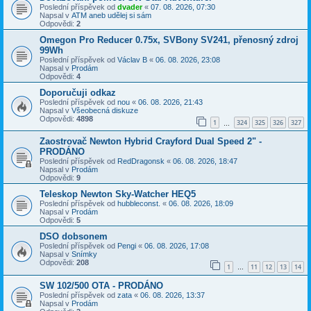
Poslední příspěvek od
dvader
«
07. 08. 2026, 07:30
Napsal v
ATM aneb udělej si sám
Odpovědi:
2
Omegon Pro Reducer 0.75x, SVBony SV241, přenosný zdroj
99Wh
Poslední příspěvek od
Václav B
«
06. 08. 2026, 23:08
Napsal v
Prodám
Odpovědi:
4
Doporučuji odkaz
Poslední příspěvek od
nou
«
06. 08. 2026, 21:43
Napsal v
Všeobecná diskuze
Odpovědi:
4898
1
324
325
326
327
…
Zaostrovač Newton Hybrid Crayford Dual Speed 2" -
PRODÁNO
Poslední příspěvek od
RedDragonsk
«
06. 08. 2026, 18:47
Napsal v
Prodám
Odpovědi:
9
Teleskop Newton Sky-Watcher HEQ5
Poslední příspěvek od
hubbleconst.
«
06. 08. 2026, 18:09
Napsal v
Prodám
Odpovědi:
5
DSO dobsonem
Poslední příspěvek od
Pengi
«
06. 08. 2026, 17:08
Napsal v
Snímky
Odpovědi:
208
1
11
12
13
14
…
SW 102/500 OTA - PRODÁNO
Poslední příspěvek od
zata
«
06. 08. 2026, 13:37
Napsal v
Prodám