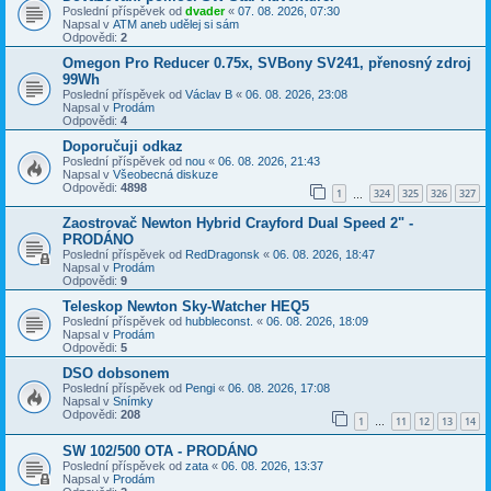
Poslední příspěvek od
dvader
«
07. 08. 2026, 07:30
Napsal v
ATM aneb udělej si sám
Odpovědi:
2
Omegon Pro Reducer 0.75x, SVBony SV241, přenosný zdroj
99Wh
Poslední příspěvek od
Václav B
«
06. 08. 2026, 23:08
Napsal v
Prodám
Odpovědi:
4
Doporučuji odkaz
Poslední příspěvek od
nou
«
06. 08. 2026, 21:43
Napsal v
Všeobecná diskuze
Odpovědi:
4898
1
324
325
326
327
…
Zaostrovač Newton Hybrid Crayford Dual Speed 2" -
PRODÁNO
Poslední příspěvek od
RedDragonsk
«
06. 08. 2026, 18:47
Napsal v
Prodám
Odpovědi:
9
Teleskop Newton Sky-Watcher HEQ5
Poslední příspěvek od
hubbleconst.
«
06. 08. 2026, 18:09
Napsal v
Prodám
Odpovědi:
5
DSO dobsonem
Poslední příspěvek od
Pengi
«
06. 08. 2026, 17:08
Napsal v
Snímky
Odpovědi:
208
1
11
12
13
14
…
SW 102/500 OTA - PRODÁNO
Poslední příspěvek od
zata
«
06. 08. 2026, 13:37
Napsal v
Prodám