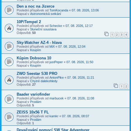
Den a noc na Jizerce
Poslední příspěvek od
TomKocanda
«
07. 08. 2026, 13:06
Napsal v
Astronomická setkání
10P/Tempel 2
Poslední příspěvek od
Schecke
«
07. 08. 2026, 12:17
Napsal v
Sluneční soustava
Odpovědi:
50
1
2
3
4
Sky-Watcher AZ-4 - hlava
Poslední příspěvek od
MiX
«
07. 08. 2026, 12:04
Napsal v
Koupím
Kúpim Dobsona 10
Poslední příspěvek od
justPeper
«
07. 08. 2026, 11:50
Napsal v
Koupím
ZWO Seestar S30 PRO
Poslední příspěvek od
AntonPike
«
07. 08. 2026, 11:21
Napsal v
Chytré dalekohledy
Odpovědi:
27
1
2
Baader variofinder
Poslední příspěvek od
marbucek
«
07. 08. 2026, 11:08
Napsal v
Prodám
Odpovědi:
5
ZEISS 10x56 T FL
Poslední příspěvek od
kamkr
«
07. 08. 2026, 08:07
Napsal v
Prodám
Odpovědi:
1
Dovažování pomocí SW Star Adventurer