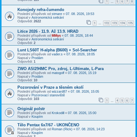
1
5
6
7
8
…
Konojedy refra-čumendo
Poslední příspěvek od
stmare
«
07. 08. 2026, 19:53
Napsal v
Astronomická setkání
Odpovědi:
2622
1
172
173
174
175
…
Litice 2026 - 11.9. Až 13.9. HRAD
Poslední příspěvek od
MMys
«
07. 08. 2026, 18:44
Napsal v
Astronomická setkání
Odpovědi:
2
Lunt LS60T H-alpha (B600) + Sol-Searcher
Poslední příspěvek od
vader.s
«
07. 08. 2026, 18:05
Napsal v
Prodám
Odpovědi:
1
ZWO ASI294MC Pro, zdroj, L-Ultimate, L-Para
Poslední příspěvek od
matogolf
«
07. 08. 2026, 15:19
Napsal v
Prodám
Odpovědi:
10
Pozorování v Praze a těsném okolí
Poslední příspěvek od
wizzard87
«
07. 08. 2026, 15:05
Napsal v
Pozorovací stanoviště
Odpovědi:
103
1
4
5
6
7
…
Originál polstr
Poslední příspěvek od
Krokodill
«
07. 08. 2026, 15:00
Napsal v
Koupím
Tělo Pentax 6x7/67 - UKONČENO
Poslední příspěvek od
Roman (Rick)
«
07. 08. 2026, 14:23
Napsal v
Koupím
Odpovědi:
2