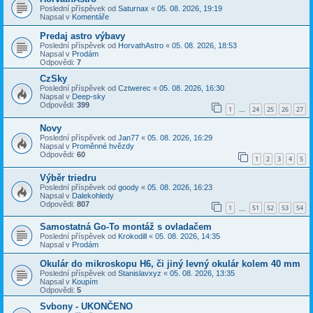
Poslední příspěvek od
Saturnax
«
05. 08. 2026, 19:19
Napsal v
Komentáře
Predaj astro výbavy
Poslední příspěvek od
HorvathAstro
«
05. 08. 2026, 18:53
Napsal v
Prodám
Odpovědi:
7
CzSky
Poslední příspěvek od
Cztwerec
«
05. 08. 2026, 16:30
Napsal v
Deep-sky
Odpovědi:
399
1
24
25
26
27
…
Novy
Poslední příspěvek od
Jan77
«
05. 08. 2026, 16:29
Napsal v
Proměnné hvězdy
Odpovědi:
60
1
2
3
4
5
Výběr triedru
Poslední příspěvek od
goody
«
05. 08. 2026, 16:23
Napsal v
Dalekohledy
Odpovědi:
807
1
51
52
53
54
…
Samostatná Go-To montáž s ovladačem
Poslední příspěvek od
Krokodill
«
05. 08. 2026, 14:35
Napsal v
Prodám
Okulár do mikroskopu H6, či jiný levný okulár kolem 40 mm
Poslední příspěvek od
Stanislavxyz
«
05. 08. 2026, 13:35
Napsal v
Koupím
Odpovědi:
5
Svbony - UKONČENO