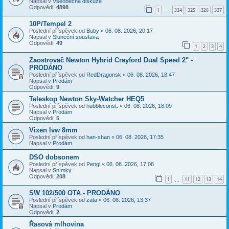
Napsal v
Všeobecná diskuze
Odpovědi:
4898
1
324
325
326
327
…
10P/Tempel 2
Poslední příspěvek od
Buby
«
06. 08. 2026, 20:17
Napsal v
Sluneční soustava
Odpovědi:
49
1
2
3
4
Zaostrovač Newton Hybrid Crayford Dual Speed 2" -
PRODÁNO
Poslední příspěvek od
RedDragonsk
«
06. 08. 2026, 18:47
Napsal v
Prodám
Odpovědi:
9
Teleskop Newton Sky-Watcher HEQ5
Poslední příspěvek od
hubbleconst.
«
06. 08. 2026, 18:09
Napsal v
Prodám
Odpovědi:
5
Vixen lvw 8mm
Poslední příspěvek od
han-shan
«
06. 08. 2026, 17:35
Napsal v
Prodám
DSO dobsonem
Poslední příspěvek od
Pengi
«
06. 08. 2026, 17:08
Napsal v
Snímky
Odpovědi:
208
1
11
12
13
14
…
SW 102/500 OTA - PRODÁNO
Poslední příspěvek od
zata
«
06. 08. 2026, 13:37
Napsal v
Prodám
Odpovědi:
2
Řasová mlhovina