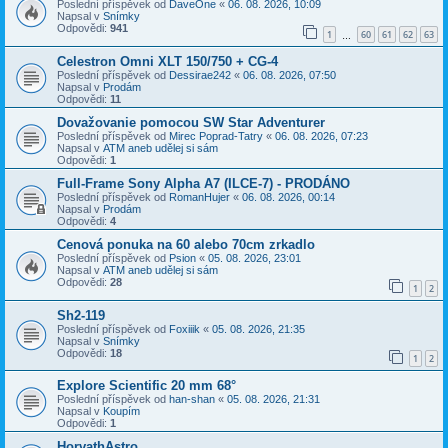
Poslední příspěvek od
DaveOne
«
06. 08. 2026, 10:09
Napsal v
Snímky
Odpovědi:
941
1
60
61
62
63
…
Celestron Omni XLT 150/750 + CG-4
Poslední příspěvek od
Dessirae242
«
06. 08. 2026, 07:50
Napsal v
Prodám
Odpovědi:
11
Dovažovanie pomocou SW Star Adventurer
Poslední příspěvek od
Mirec Poprad-Tatry
«
06. 08. 2026, 07:23
Napsal v
ATM aneb udělej si sám
Odpovědi:
1
Full-Frame Sony Alpha A7 (ILCE-7) - PRODÁNO
Poslední příspěvek od
RomanHujer
«
06. 08. 2026, 00:14
Napsal v
Prodám
Odpovědi:
4
Cenová ponuka na 60 alebo 70cm zrkadlo
Poslední příspěvek od
Psion
«
05. 08. 2026, 23:01
Napsal v
ATM aneb udělej si sám
Odpovědi:
28
1
2
Sh2-119
Poslední příspěvek od
Foxiiik
«
05. 08. 2026, 21:35
Napsal v
Snímky
Odpovědi:
18
1
2
Explore Scientific 20 mm 68°
Poslední příspěvek od
han-shan
«
05. 08. 2026, 21:31
Napsal v
Koupím
Odpovědi:
1
HorvathAstro