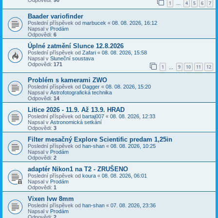
Odpovědi:
90
1
4
5
6
7
…
Baader variofinder
Poslední příspěvek od
marbucek
«
08. 08. 2026, 16:12
Napsal v
Prodám
Odpovědi:
6
Úplné zatmění Slunce 12.8.2026
Poslední příspěvek od
Zafari
«
08. 08. 2026, 15:58
Napsal v
Sluneční soustava
Odpovědi:
171
1
9
10
11
12
…
Problém s kamerami ZWO
Poslední příspěvek od
Dagger
«
08. 08. 2026, 15:20
Napsal v
Astrofotografická technika
Odpovědi:
14
Litice 2026 - 11.9. Až 13.9. HRAD
Poslední příspěvek od
bartaj007
«
08. 08. 2026, 12:33
Napsal v
Astronomická setkání
Odpovědi:
3
Filter mesačný Explore Scientific predam 1,25in
Poslední příspěvek od
han-shan
«
08. 08. 2026, 10:25
Napsal v
Prodám
Odpovědi:
2
adaptér Nikon1 na T2 - ZRUŠENO
Poslední příspěvek od
koura
«
08. 08. 2026, 06:01
Napsal v
Prodám
Odpovědi:
1
Vixen lvw 8mm
Poslední příspěvek od
han-shan
«
07. 08. 2026, 23:36
Napsal v
Prodám
Odpovědi:
2