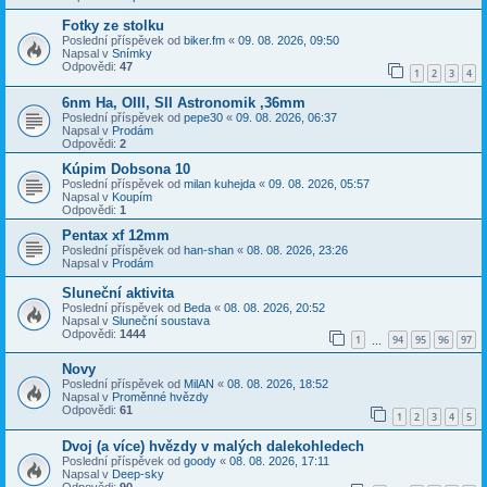
Fotky ze stolku
Poslední příspěvek od
biker.fm
«
09. 08. 2026, 09:50
Napsal v
Snímky
Odpovědi:
47
1
2
3
4
6nm Ha, OIII, SII Astronomik ,36mm
Poslední příspěvek od
pepe30
«
09. 08. 2026, 06:37
Napsal v
Prodám
Odpovědi:
2
Kúpim Dobsona 10
Poslední příspěvek od
milan kuhejda
«
09. 08. 2026, 05:57
Napsal v
Koupím
Odpovědi:
1
Pentax xf 12mm
Poslední příspěvek od
han-shan
«
08. 08. 2026, 23:26
Napsal v
Prodám
Sluneční aktivita
Poslední příspěvek od
Beda
«
08. 08. 2026, 20:52
Napsal v
Sluneční soustava
Odpovědi:
1444
1
94
95
96
97
…
Novy
Poslední příspěvek od
MilAN
«
08. 08. 2026, 18:52
Napsal v
Proměnné hvězdy
Odpovědi:
61
1
2
3
4
5
Dvoj (a více) hvězdy v malých dalekohledech
Poslední příspěvek od
goody
«
08. 08. 2026, 17:11
Napsal v
Deep-sky