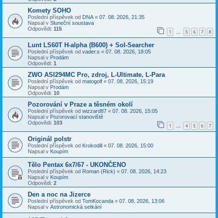
Komety SOHO
Poslední příspěvek od
DNA
«
07. 08. 2026, 21:35
Napsal v
Sluneční soustava
Odpovědi:
115
1
5
6
7
8
…
Lunt LS60T H-alpha (B600) + Sol-Searcher
Poslední příspěvek od
vader.s
«
07. 08. 2026, 18:05
Napsal v
Prodám
Odpovědi:
1
ZWO ASI294MC Pro, zdroj, L-Ultimate, L-Para
Poslední příspěvek od
matogolf
«
07. 08. 2026, 15:19
Napsal v
Prodám
Odpovědi:
10
Pozorování v Praze a těsném okolí
Poslední příspěvek od
wizzard87
«
07. 08. 2026, 15:05
Napsal v
Pozorovací stanoviště
Odpovědi:
103
1
4
5
6
7
…
Originál polstr
Poslední příspěvek od
Krokodill
«
07. 08. 2026, 15:00
Napsal v
Koupím
Tělo Pentax 6x7/67 - UKONČENO
Poslední příspěvek od
Roman (Rick)
«
07. 08. 2026, 14:23
Napsal v
Koupím
Odpovědi:
2
Den a noc na Jizerce
Poslední příspěvek od
TomKocanda
«
07. 08. 2026, 13:06
Napsal v
Astronomická setkání