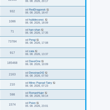
06. 08. 2026, 20:17
od
RedDragonsk
932
06. 08. 2026, 18:47
od
hubbleconst.
1086
06. 08. 2026, 18:09
od
han-shan
71
06. 08. 2026, 17:35
od
Pengi
73784
06. 08. 2026, 17:08
od
zata
917
06. 08. 2026, 13:37
od
DaveOne
185468
06. 08. 2026, 10:09
od
Dessirae242
2163
06. 08. 2026, 07:50
od
Mirec Poprad-Tatry
210
06. 08. 2026, 07:23
od
RomanHujer
598
06. 08. 2026, 00:14
od
Psion
1574
05. 08. 2026, 23:01