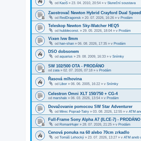
od
KaoS
»
23. 04. 2010, 20:54
» v
Sluneční soustava
Zaostrovač Newton Hybrid Crayford Dual Spee
od
RedDragonsk
»
20. 07. 2026, 16:26
» v
Prodám
Teleskop Newton Sky-Watcher HEQ5
od
hubbleconst.
»
29. 05. 2026, 18:04
» v
Prodám
Vixen lvw 8mm
od
han-shan
»
06. 08. 2026, 17:35
» v
Prodám
DSO dobsonem
od
aquarius
»
29. 08. 2009, 16:33
» v
Snímky
SW 102/500 OTA - PRODÁNO
od
zata
»
02. 07. 2026, 07:18
» v
Prodám
Řasová mlhovina
od
Libor
»
06. 06. 2005, 16:22
» v
Snímky
Celestron Omni XLT 150/750 + CG-4
od
marshalx
»
06. 03. 2026, 13:54
» v
Prodám
Dovažovanie pomocou SW Star Adventurer
od
Mirec Poprad-Tatry
»
03. 08. 2026, 12:55
» v
ATM ane
Full-Frame Sony Alpha A7 (ILCE-7) - PRODÁNO
od
RomanHujer
»
28. 07. 2026, 21:25
» v
Prodám
Cenová ponuka na 60 alebo 70cm zrkadlo
od
Tomáš Lehocký
»
23. 07. 2026, 13:27
» v
ATM aneb u