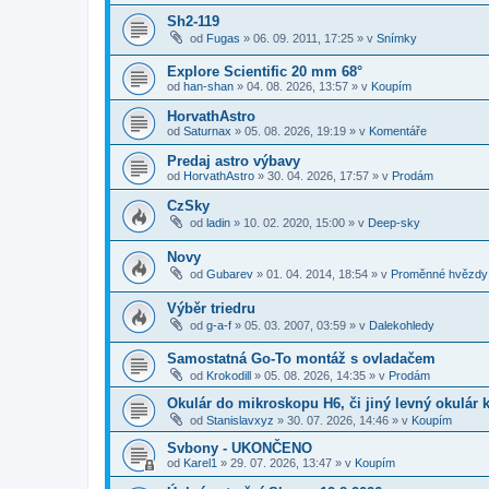
Sh2-119
od
Fugas
»
06. 09. 2011, 17:25
» v
Snímky
Explore Scientific 20 mm 68°
od
han-shan
»
04. 08. 2026, 13:57
» v
Koupím
HorvathAstro
od
Saturnax
»
05. 08. 2026, 19:19
» v
Komentáře
Predaj astro výbavy
od
HorvathAstro
»
30. 04. 2026, 17:57
» v
Prodám
CzSky
od
ladin
»
10. 02. 2020, 15:00
» v
Deep-sky
Novy
od
Gubarev
»
01. 04. 2014, 18:54
» v
Proměnné hvězdy
Výběr triedru
od
g-a-f
»
05. 03. 2007, 03:59
» v
Dalekohledy
Samostatná Go-To montáž s ovladačem
od
Krokodill
»
05. 08. 2026, 14:35
» v
Prodám
Okulár do mikroskopu H6, či jiný levný okulár
od
Stanislavxyz
»
30. 07. 2026, 14:46
» v
Koupím
Svbony - UKONČENO
od
Karel1
»
29. 07. 2026, 13:47
» v
Koupím