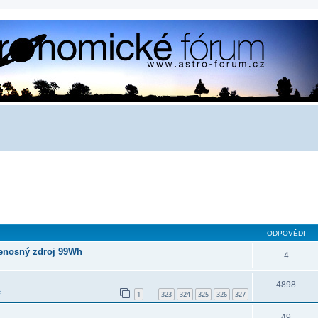
ODPOVĚDI
enosný zdroj 99Wh
4
4898
e
1
323
324
325
326
327
…
49