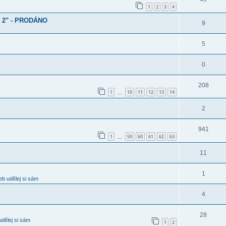
1
2
3
4
d 2" - PRODÁNO
9
5
0
208
1
10
11
12
13
14
…
2
941
1
59
60
61
62
63
…
11
1
b udělej si sám
4
28
dělej si sám
1
2