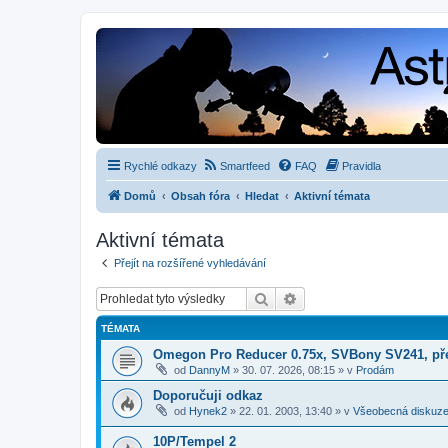
Rychlé odkazy
Smartfeed
FAQ
Pravidla
Domů
Obsah fóra
Hledat
Aktivní témata
Aktivní témata
Přejít na rozšířené vyhledávání
Hledat
Pokročilé hledání
TÉMATA
Omegon Pro Reducer 0.75x, SVBony SV241, př
od
DannyM
»
30. 07. 2026, 08:15
» v
Prodám
Doporučuji odkaz
od
Hynek2
»
22. 01. 2003, 13:40
» v
Všeobecná diskuz
10P/Tempel 2