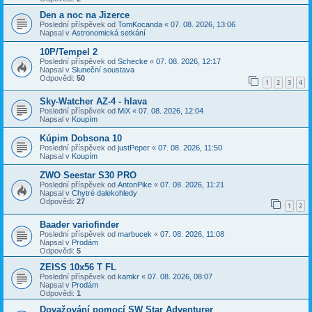
Den a noc na Jizerce
Poslední příspěvek od
TomKocanda
«
07. 08. 2026, 13:06
Napsal v
Astronomická setkání
10P/Tempel 2
Poslední příspěvek od
Schecke
«
07. 08. 2026, 12:17
Napsal v
Sluneční soustava
Odpovědi:
50
1
2
3
4
Sky-Watcher AZ-4 - hlava
Poslední příspěvek od
MiX
«
07. 08. 2026, 12:04
Napsal v
Koupím
Kúpim Dobsona 10
Poslední příspěvek od
justPeper
«
07. 08. 2026, 11:50
Napsal v
Koupím
ZWO Seestar S30 PRO
Poslední příspěvek od
AntonPike
«
07. 08. 2026, 11:21
Napsal v
Chytré dalekohledy
Odpovědi:
27
1
2
Baader variofinder
Poslední příspěvek od
marbucek
«
07. 08. 2026, 11:08
Napsal v
Prodám
Odpovědi:
5
ZEISS 10x56 T FL
Poslední příspěvek od
kamkr
«
07. 08. 2026, 08:07
Napsal v
Prodám
Odpovědi:
1
Dovažování pomocí SW Star Adventurer