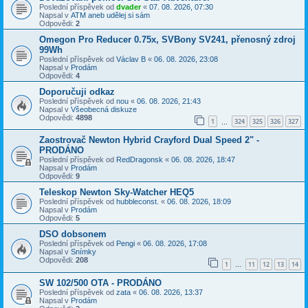
Poslední příspěvek od
dvader
«
07. 08. 2026, 07:30
Napsal v
ATM aneb udělej si sám
Odpovědi:
2
Omegon Pro Reducer 0.75x, SVBony SV241, přenosný zdroj
99Wh
Poslední příspěvek od
Václav B
«
06. 08. 2026, 23:08
Napsal v
Prodám
Odpovědi:
4
Doporučuji odkaz
Poslední příspěvek od
nou
«
06. 08. 2026, 21:43
Napsal v
Všeobecná diskuze
Odpovědi:
4898
1
324
325
326
327
…
Zaostrovač Newton Hybrid Crayford Dual Speed 2" -
PRODÁNO
Poslední příspěvek od
RedDragonsk
«
06. 08. 2026, 18:47
Napsal v
Prodám
Odpovědi:
9
Teleskop Newton Sky-Watcher HEQ5
Poslední příspěvek od
hubbleconst.
«
06. 08. 2026, 18:09
Napsal v
Prodám
Odpovědi:
5
DSO dobsonem
Poslední příspěvek od
Pengi
«
06. 08. 2026, 17:08
Napsal v
Snímky
Odpovědi:
208
1
11
12
13
14
…
SW 102/500 OTA - PRODÁNO
Poslední příspěvek od
zata
«
06. 08. 2026, 13:37
Napsal v
Prodám