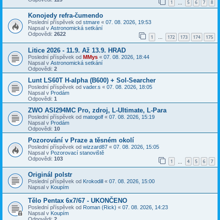
1
5
6
7
8
…
Konojedy refra-čumendo
Poslední příspěvek od
stmare
«
07. 08. 2026, 19:53
Napsal v
Astronomická setkání
Odpovědi:
2622
1
172
173
174
175
…
Litice 2026 - 11.9. Až 13.9. HRAD
Poslední příspěvek od
MMys
«
07. 08. 2026, 18:44
Napsal v
Astronomická setkání
Odpovědi:
2
Lunt LS60T H-alpha (B600) + Sol-Searcher
Poslední příspěvek od
vader.s
«
07. 08. 2026, 18:05
Napsal v
Prodám
Odpovědi:
1
ZWO ASI294MC Pro, zdroj, L-Ultimate, L-Para
Poslední příspěvek od
matogolf
«
07. 08. 2026, 15:19
Napsal v
Prodám
Odpovědi:
10
Pozorování v Praze a těsném okolí
Poslední příspěvek od
wizzard87
«
07. 08. 2026, 15:05
Napsal v
Pozorovací stanoviště
Odpovědi:
103
1
4
5
6
7
…
Originál polstr
Poslední příspěvek od
Krokodill
«
07. 08. 2026, 15:00
Napsal v
Koupím
Tělo Pentax 6x7/67 - UKONČENO
Poslední příspěvek od
Roman (Rick)
«
07. 08. 2026, 14:23
Napsal v
Koupím
Odpovědi:
2