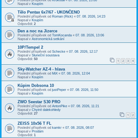
Napsal v
Koupím
Tělo Pentax 6x7/67 - UKONČENO
Poslední příspěvek od
Roman (Rick)
«
07. 08. 2026, 14:23
Napsal v
Koupím
Odpovědi:
2
Den a noc na Jizerce
Poslední příspěvek od
TomKocanda
«
07. 08. 2026, 13:06
Napsal v
Astronomická setkání
10P/Tempel 2
Poslední příspěvek od
Schecke
«
07. 08. 2026, 12:17
Napsal v
Sluneční soustava
Odpovědi:
50
1
2
3
4
Sky-Watcher AZ-4 - hlava
Poslední příspěvek od
MiX
«
07. 08. 2026, 12:04
Napsal v
Koupím
Kúpim Dobsona 10
Poslední příspěvek od
justPeper
«
07. 08. 2026, 11:50
Napsal v
Koupím
ZWO Seestar S30 PRO
Poslední příspěvek od
AntonPike
«
07. 08. 2026, 11:21
Napsal v
Chytré dalekohledy
Odpovědi:
27
1
2
ZEISS 10x56 T FL
Poslední příspěvek od
kamkr
«
07. 08. 2026, 08:07
Napsal v
Prodám
Odpovědi:
1