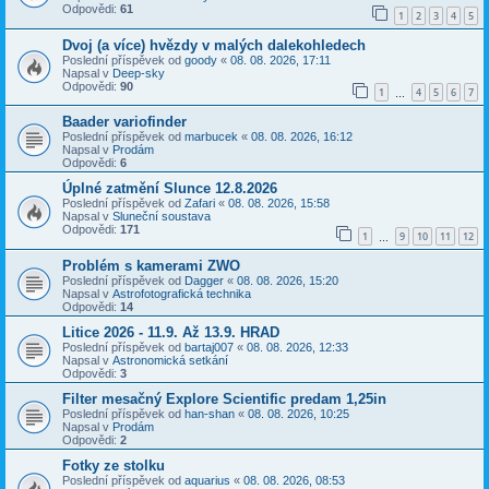
Odpovědi:
61
1
2
3
4
5
Dvoj (a více) hvězdy v malých dalekohledech
Poslední příspěvek od
goody
«
08. 08. 2026, 17:11
Napsal v
Deep-sky
Odpovědi:
90
1
4
5
6
7
…
Baader variofinder
Poslední příspěvek od
marbucek
«
08. 08. 2026, 16:12
Napsal v
Prodám
Odpovědi:
6
Úplné zatmění Slunce 12.8.2026
Poslední příspěvek od
Zafari
«
08. 08. 2026, 15:58
Napsal v
Sluneční soustava
Odpovědi:
171
1
9
10
11
12
…
Problém s kamerami ZWO
Poslední příspěvek od
Dagger
«
08. 08. 2026, 15:20
Napsal v
Astrofotografická technika
Odpovědi:
14
Litice 2026 - 11.9. Až 13.9. HRAD
Poslední příspěvek od
bartaj007
«
08. 08. 2026, 12:33
Napsal v
Astronomická setkání
Odpovědi:
3
Filter mesačný Explore Scientific predam 1,25in
Poslední příspěvek od
han-shan
«
08. 08. 2026, 10:25
Napsal v
Prodám
Odpovědi:
2
Fotky ze stolku
Poslední příspěvek od
aquarius
«
08. 08. 2026, 08:53