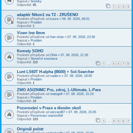
Napsal v
Snímky
Odpovědi:
45
1
2
3
4
adaptér Nikon1 na T2 - ZRUŠENO
Poslední příspěvek od
koura
«
08. 08. 2026, 06:01
Napsal v
Prodám
Odpovědi:
1
Vixen lvw 8mm
Poslední příspěvek od
han-shan
«
07. 08. 2026, 23:36
Napsal v
Prodám
Odpovědi:
2
Komety SOHO
Poslední příspěvek od
DNA
«
07. 08. 2026, 21:35
Napsal v
Sluneční soustava
Odpovědi:
115
1
5
6
7
8
…
Lunt LS60T H-alpha (B600) + Sol-Searcher
Poslední příspěvek od
vader.s
«
07. 08. 2026, 18:05
Napsal v
Prodám
Odpovědi:
1
ZWO ASI294MC Pro, zdroj, L-Ultimate, L-Para
Poslední příspěvek od
matogolf
«
07. 08. 2026, 15:19
Napsal v
Prodám
Odpovědi:
10
Pozorování v Praze a těsném okolí
Poslední příspěvek od
wizzard87
«
07. 08. 2026, 15:05
Napsal v
Pozorovací stanoviště
Odpovědi:
103
1
4
5
6
7
…
Originál polstr
Poslední příspěvek od
Krokodill
«
07. 08. 2026, 15:00