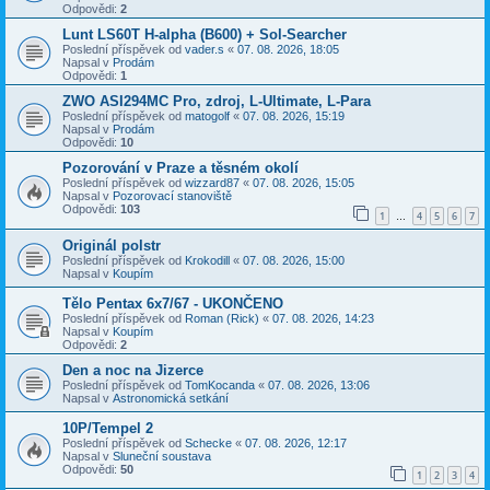
Odpovědi:
2
Lunt LS60T H-alpha (B600) + Sol-Searcher
Poslední příspěvek od
vader.s
«
07. 08. 2026, 18:05
Napsal v
Prodám
Odpovědi:
1
ZWO ASI294MC Pro, zdroj, L-Ultimate, L-Para
Poslední příspěvek od
matogolf
«
07. 08. 2026, 15:19
Napsal v
Prodám
Odpovědi:
10
Pozorování v Praze a těsném okolí
Poslední příspěvek od
wizzard87
«
07. 08. 2026, 15:05
Napsal v
Pozorovací stanoviště
Odpovědi:
103
1
4
5
6
7
…
Originál polstr
Poslední příspěvek od
Krokodill
«
07. 08. 2026, 15:00
Napsal v
Koupím
Tělo Pentax 6x7/67 - UKONČENO
Poslední příspěvek od
Roman (Rick)
«
07. 08. 2026, 14:23
Napsal v
Koupím
Odpovědi:
2
Den a noc na Jizerce
Poslední příspěvek od
TomKocanda
«
07. 08. 2026, 13:06
Napsal v
Astronomická setkání
10P/Tempel 2
Poslední příspěvek od
Schecke
«
07. 08. 2026, 12:17
Napsal v
Sluneční soustava
Odpovědi:
50
1
2
3
4