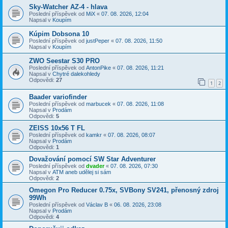
Sky-Watcher AZ-4 - hlava
Poslední příspěvek od
MiX
«
07. 08. 2026, 12:04
Napsal v
Koupím
Kúpim Dobsona 10
Poslední příspěvek od
justPeper
«
07. 08. 2026, 11:50
Napsal v
Koupím
ZWO Seestar S30 PRO
Poslední příspěvek od
AntonPike
«
07. 08. 2026, 11:21
Napsal v
Chytré dalekohledy
Odpovědi:
27
1
2
Baader variofinder
Poslední příspěvek od
marbucek
«
07. 08. 2026, 11:08
Napsal v
Prodám
Odpovědi:
5
ZEISS 10x56 T FL
Poslední příspěvek od
kamkr
«
07. 08. 2026, 08:07
Napsal v
Prodám
Odpovědi:
1
Dovažování pomocí SW Star Adventurer
Poslední příspěvek od
dvader
«
07. 08. 2026, 07:30
Napsal v
ATM aneb udělej si sám
Odpovědi:
2
Omegon Pro Reducer 0.75x, SVBony SV241, přenosný zdroj
99Wh
Poslední příspěvek od
Václav B
«
06. 08. 2026, 23:08
Napsal v
Prodám
Odpovědi:
4