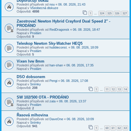
Doporučuji odkaz
Poslední příspěvek od
nou
«
06. 08. 2026, 21:43
Napsal v
Všeobecná diskuze
Odpovědi:
4898
1
324
325
326
327
…
Zaostrovač Newton Hybrid Crayford Dual Speed 2" -
PRODÁNO
Poslední příspěvek od
RedDragonsk
«
06. 08. 2026, 18:47
Napsal v
Prodám
Odpovědi:
9
Teleskop Newton Sky-Watcher HEQ5
Poslední příspěvek od
hubbleconst.
«
06. 08. 2026, 18:09
Napsal v
Prodám
Odpovědi:
5
Vixen lvw 8mm
Poslední příspěvek od
han-shan
«
06. 08. 2026, 17:35
Napsal v
Prodám
DSO dobsonem
Poslední příspěvek od
Pengi
«
06. 08. 2026, 17:08
Napsal v
Snímky
Odpovědi:
208
1
11
12
13
14
…
SW 102/500 OTA - PRODÁNO
Poslední příspěvek od
zata
«
06. 08. 2026, 13:37
Napsal v
Prodám
Odpovědi:
2
Řasová mlhovina
Poslední příspěvek od
DaveOne
«
06. 08. 2026, 10:09
Napsal v
Snímky
Odpovědi:
941
1
60
61
62
63
…