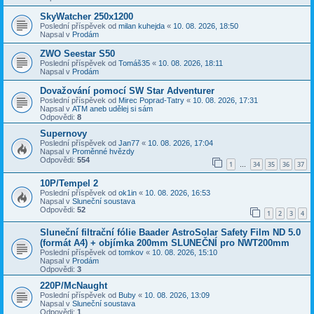
SkyWatcher 250x1200
Poslední příspěvek od
milan kuhejda
«
10. 08. 2026, 18:50
Napsal v
Prodám
ZWO Seestar S50
Poslední příspěvek od
Tomáš35
«
10. 08. 2026, 18:11
Napsal v
Prodám
Dovažování pomocí SW Star Adventurer
Poslední příspěvek od
Mirec Poprad-Tatry
«
10. 08. 2026, 17:31
Napsal v
ATM aneb udělej si sám
Odpovědi:
8
Supernovy
Poslední příspěvek od
Jan77
«
10. 08. 2026, 17:04
Napsal v
Proměnné hvězdy
Odpovědi:
554
1
34
35
36
37
…
10P/Tempel 2
Poslední příspěvek od
ok1in
«
10. 08. 2026, 16:53
Napsal v
Sluneční soustava
Odpovědi:
52
1
2
3
4
Sluneční filtrační fólie Baader AstroSolar Safety Film ND 5.0
(formát A4) + objímka 200mm SLUNEČNÍ pro NWT200mm
Poslední příspěvek od
tomkov
«
10. 08. 2026, 15:10
Napsal v
Prodám
Odpovědi:
3
220P/McNaught
Poslední příspěvek od
Buby
«
10. 08. 2026, 13:09
Napsal v
Sluneční soustava
Odpovědi:
1