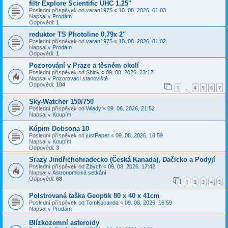
filtr Explore Scientific UHC 1,25"
Poslední příspěvek od
varan1975
«
10. 08. 2026, 01:03
Napsal v
Prodám
Odpovědi:
1
reduktor TS Photoline 0,79x 2"
Poslední příspěvek od
varan1975
«
10. 08. 2026, 01:02
Napsal v
Prodám
Odpovědi:
1
Pozorování v Praze a těsném okolí
Poslední příspěvek od
Shiny
«
09. 08. 2026, 23:12
Napsal v
Pozorovací stanoviště
Odpovědi:
104
1
4
5
6
7
…
Sky-Watcher 150/750
Poslední příspěvek od
Wlady
«
09. 08. 2026, 21:52
Napsal v
Koupím
Kúpim Dobsona 10
Poslední příspěvek od
justPeper
«
09. 08. 2026, 18:59
Napsal v
Koupím
Odpovědi:
3
Srazy Jindřichohradecko (Česká Kanada), Dačicko a Podyjí
Poslední příspěvek od
Zbych
«
09. 08. 2026, 17:42
Napsal v
Astronomická setkání
Odpovědi:
68
1
2
3
4
5
Polstrovaná taška Geoptik 80 x 40 x 41cm
Poslední příspěvek od
TomKocanda
«
09. 08. 2026, 16:59
Napsal v
Prodám
Blízkozemní asteroidy