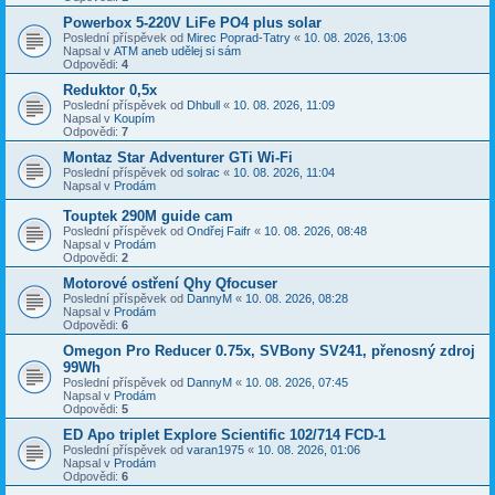
Powerbox 5-220V LiFe PO4 plus solar
Poslední příspěvek od
Mirec Poprad-Tatry
«
10. 08. 2026, 13:06
Napsal v
ATM aneb udělej si sám
Odpovědi:
4
Reduktor 0,5x
Poslední příspěvek od
Dhbull
«
10. 08. 2026, 11:09
Napsal v
Koupím
Odpovědi:
7
Montaz Star Adventurer GTi Wi-Fi
Poslední příspěvek od
solrac
«
10. 08. 2026, 11:04
Napsal v
Prodám
Touptek 290M guide cam
Poslední příspěvek od
Ondřej Faifr
«
10. 08. 2026, 08:48
Napsal v
Prodám
Odpovědi:
2
Motorové ostření Qhy Qfocuser
Poslední příspěvek od
DannyM
«
10. 08. 2026, 08:28
Napsal v
Prodám
Odpovědi:
6
Omegon Pro Reducer 0.75x, SVBony SV241, přenosný zdroj
99Wh
Poslední příspěvek od
DannyM
«
10. 08. 2026, 07:45
Napsal v
Prodám
Odpovědi:
5
ED Apo triplet Explore Scientific 102/714 FCD-1
Poslední příspěvek od
varan1975
«
10. 08. 2026, 01:06
Napsal v
Prodám
Odpovědi:
6